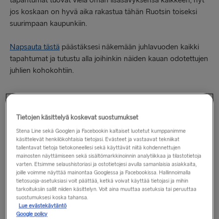
tapahtumat tuovat vielä oman lisäsävyksensä kaikkeen, nyt
jos koskaan on hyvä aika rakastua tähän Ruotsin toiseksi
suurimpaan kaupunkiin.
Napsauta tästä
päästäksesi näkemään juhlavuoden kaikki
tapahtumat ja tutustu alla joihinkin näiden kauan odotettujen
juhlien kohokohtiin.
Tietojen käsittelyä koskevat suostumukset
Göteborgin 400-vuotisjuhlanäyttelyt
Stena Line sekä Googlen ja Facebookin kaltaiset luotetut kumppanimme
käsittelevät henkilökohtaisia tietojasi. Evästeet ja vastaavat tekniikat
Ajankohta
: Useita päivämääriä 31. joulukuuta asti 2023
tallentavat tietoja tietokoneellesi sekä käyttävät niitä kohdennettujen
mainosten näyttämiseen sekä sisältömarkkinoinnin analytiikkaa ja tilastotietoja
Taide ja historia ovat vahvasti keskiössä läpi koko
varten. Etsimme selaushistoriasi ja ostotietojesi avulla samanlaisia asiakkaita,
joille voimme näyttää mainontaa Googlessa ja Facebookissa. Hallinnoimalla
Göteborgin juhlavuoden. Kaupungin museoissa, gallerioissa,
tietosuoja-asetuksiasi voit päättää, ketkä voivat käyttää tietojasi ja mihin
julkisissa tiloissa ja tapahtumapaikoissa on esillä useita
tarkoituksiin sallit niiden käsittelyn. Voit aina muuttaa asetuksia tai peruuttaa
suostumuksesi koska tahansa.
näyttelyitä, jotka juhlistavat Göteborgin kulttuuria edellisten
Lue evästekäytäntö
neljän vuosisadan ajalta. Näyttelyiden kohokohtiin
Google policy