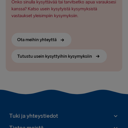
Onko sinulla kysyttävää tai tarvitsetko apua varauksesi
kanssa? Katso usein kysytyistä kysymyksistä
vastaukset yleisimpiin kysymyksiin.
Ota meihin yhteyttä
Tutustu usein kysyttyihin kysymyksiin
Tuki ja yhteystiedot
Tietoa meistä