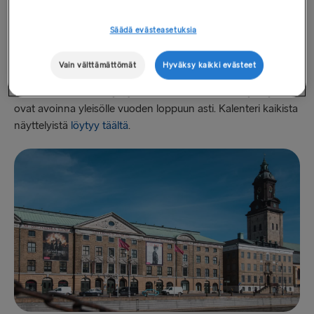
lukeutuvat muun muassa Göteborgs Stadsmuseumin
näyttelyt ”
400 år av nöd och lust
” sekä ”
Grejen med
Säädä evästeasetuksia
Göteborg
”, jossa pääsee tutustumaan museon
rakastetuimpiin (ja vihatuimpiin) näyttelyesineisiin,
Vain välttämättömät
Hyväksy kaikki evästeet
Eriksbergshallenin näyttely ”
A Genius Mind
,” joka juhlistaa
katutaideikoni Banksya, ja monet muut. Monet näyttelyistä
ovat avoinna yleisölle vuoden loppuun asti. Kalenteri kaikista
näyttelyistä
löytyy täältä
.