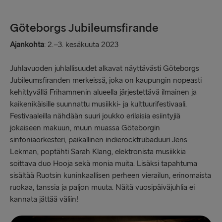
Göteborgs Jubileumsfirande
Ajankohta
: 2.–3. kesäkuuta 2023
Juhlavuoden juhlallisuudet alkavat näyttävästi Göteborgs
Jubileumsfiranden merkeissä, joka on kaupungin nopeasti
kehittyvällä Frihamnenin alueella järjestettävä ilmainen ja
kaikenikäisille suunnattu musiikki- ja kulttuurifestivaali.
Festivaaleilla nähdään suuri joukko erilaisia esiintyjiä
jokaiseen makuun, muun muassa Göteborgin
sinfoniaorkesteri, paikallinen indierocktrubaduuri Jens
Lekman, poptähti Sarah Klang, elektronista musiikkia
soittava duo Hooja sekä monia muita. Lisäksi tapahtuma
sisältää Ruotsin kuninkaallisen perheen vierailun, erinomaista
ruokaa, tanssia ja paljon muuta. Näitä vuosipäiväjuhlia ei
kannata jättää väliin!