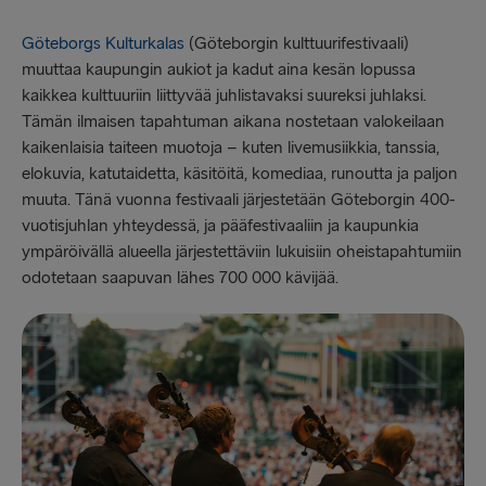
Göteborgs Kulturkalas
(Göteborgin kulttuurifestivaali)
muuttaa kaupungin aukiot ja kadut aina kesän lopussa
kaikkea kulttuuriin liittyvää juhlistavaksi suureksi juhlaksi.
Tämän ilmaisen tapahtuman aikana nostetaan valokeilaan
kaikenlaisia taiteen muotoja – kuten livemusiikkia, tanssia,
elokuvia, katutaidetta, käsitöitä, komediaa, runoutta ja paljon
muuta. Tänä vuonna festivaali järjestetään Göteborgin 400-
vuotisjuhlan yhteydessä, ja pääfestivaaliin ja kaupunkia
ympäröivällä alueella järjestettäviin lukuisiin oheistapahtumiin
odotetaan saapuvan lähes 700 000 kävijää.