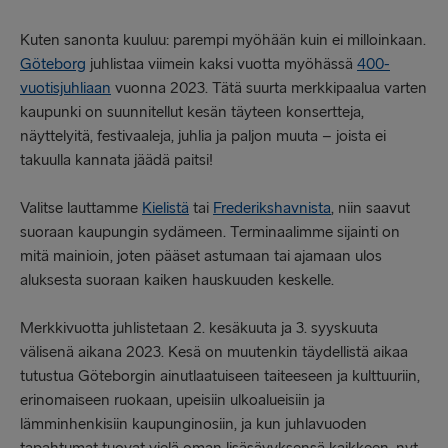
Kuten sanonta kuuluu: parempi myöhään kuin ei milloinkaan.
Göteborg
juhlistaa viimein kaksi vuotta myöhässä
400-
vuotisjuhliaan
vuonna 2023. Tätä suurta merkkipaalua varten
kaupunki on suunnitellut kesän täyteen konsertteja,
näyttelyitä, festivaaleja, juhlia ja paljon muuta – joista ei
takuulla kannata jäädä paitsi!
Valitse lauttamme
Kielistä
tai
Frederikshavnista
, niin saavut
suoraan kaupungin sydämeen. Terminaalimme sijainti on
mitä mainioin, joten pääset astumaan tai ajamaan ulos
aluksesta suoraan kaiken hauskuuden keskelle.
Merkkivuotta juhlistetaan 2. kesäkuuta ja 3. syyskuuta
välisenä aikana 2023. Kesä on muutenkin täydellistä aikaa
tutustua Göteborgin ainutlaatuiseen taiteeseen ja kulttuuriin,
erinomaiseen ruokaan, upeisiin ulkoalueisiin ja
lämminhenkisiin kaupunginosiin, ja kun juhlavuoden