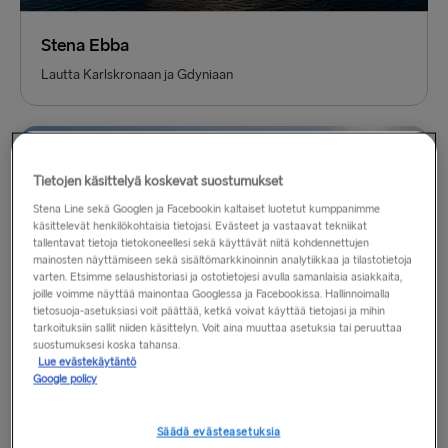
Stena Ebba
Lautta Karlskronaan ja Gdyniaan
Tietojen käsittelyä koskevat suostumukset
Stena Line sekä Googlen ja Facebookin kaltaiset luotetut kumppanimme
käsittelevät henkilökohtaisia tietojasi. Evästeet ja vastaavat tekniikat
tallentavat tietoja tietokoneellesi sekä käyttävät niitä kohdennettujen
mainosten näyttämiseen sekä sisältömarkkinoinnin analytiikkaa ja tilastotietoja
varten. Etsimme selaushistoriasi ja ostotietojesi avulla samanlaisia asiakkaita,
joille voimme näyttää mainontaa Googlessa ja Facebookissa. Hallinnoimalla
tietosuoja-asetuksiasi voit päättää, ketkä voivat käyttää tietojasi ja mihin
tarkoituksiin sallit niiden käsittelyn. Voit aina muuttaa asetuksia tai peruuttaa
suostumuksesi koska tahansa.
Lue evästekäytäntö
Google policy
Stena Estelle
Lautta Karlskronaan ja Gdyniaan
Säädä evästeasetuksia