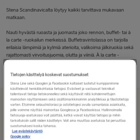
Stena Scandinavicalta löytyy kaikki tarvittava mukavaan
matkaan.
Nauti hyvästä ruoasta ja juomasta joko rennon, buffet- tai à
la carte -ruokailun merkeissä. Buffetravintolassa on tarjolla
erilaisia lämpimiä ja kylmiä aterioita, valikoima jälkiruokia sekä
rajattomasti virvoitusjuomia, olutta ja viiniä. À la carte -
ravintolassa...
Lue lisää
Tietojen käsittelyä koskevat suostumukset
Stena Line sekä Googlen ja Facebookin kaltaiset luotetut kumppanimme
käsittelevät henkilökohtaisia tietojasi. Evästeet ja vastaavat tekniikat
tallentavat tietoja tietokoneellesi sekä käyttävät niitä kohdennettujen
mainosten näyttämiseen sekä sisältömarkkinoinnin analytiikkaa ja tilastotietoja
Alkaen 191.10€
varten. Etsimme selaushistoriasi ja ostotietojesi avulla samanlaisia asiakkaita,
, menomatkasta autolle, kuljettajalle ja hytti
joille voimme näyttää mainontaa Googlessa ja Facebookissa. Hallinnoimalla
tietosuoja-asetuksiasi voit päättää, ketkä voivat käyttää tietojasi ja mihin
tarkoituksiin sallit niiden käsittelyn. Voit aina muuttaa asetuksia tai peruuttaa
suostumuksesi koska tahansa.
Reitti
Lue evästekäytäntö
Google policy
Kiel → Gothenburg