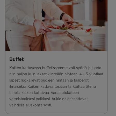
LATVIASTA SAKSAAN
Liepāja → Travemünde
Travemünde → Liepāja
LATVIASTA RUOTSIIN
Ventspils → Nynäshamn
Buffet
Nynäshamn → Ventspils
Kaiken kattavassa buffetissamme voit syödä ja juoda
niin paljon kuin jaksat kiinteään hintaan. 4–15-vuotiaat
lapset ruokailevat puoleen hintaan ja taaperot
ilmaiseksi. Kaiken kattava tosiaan tarkoittaa Stena
Linella kaiken kattavaa. Varaa etukäteen
varmistaaksesi paikkasi. Aukioloajat saattavat
vaihdella aluskohtaisesti.