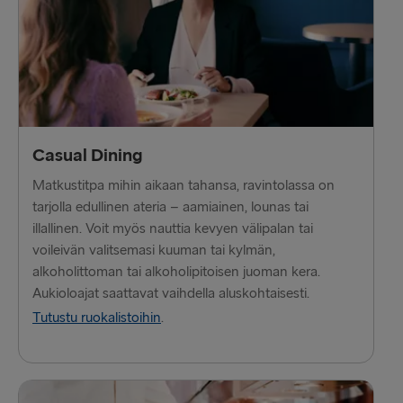
Cairnryan → Belfast
Harwich → Hook of Holland
Fishguard → Rosslare
Kiel → Gothenburg
Halmstad → Grenaa
Casual Dining
Matkustitpa mihin aikaan tahansa, ravintolassa on
Karlskrona → Gdynia
tarjolla edullinen ateria – aamiainen, lounas tai
Dublin → Holyhead
illallinen. Voit myös nauttia kevyen välipalan tai
voileivän valitsemasi kuuman tai kylmän,
Belfast → Liverpool
alkoholittoman tai alkoholipitoisen juoman kera.
Aukioloajat saattavat vaihdella aluskohtaisesti.
Belfast → Cairnryan
Tutustu ruokalistoihin
.
Hook of Holland → Harwich
Rosslare → Fishguard