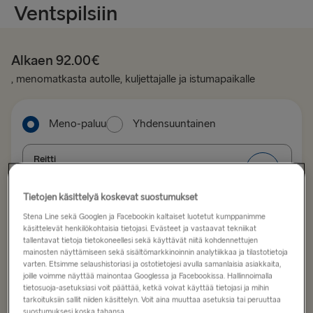
Ventspilsiin
Alkaen 92.00€
, menomatkasta autolle, kuljettajalle ja istumapaikalle
Meno-paluu
Yhdensuuntainen
Reitti
Nynäshamn → Ventspils
Tietojen käsittelyä koskevat suostumukset
MUUT LAUTTAREITIT
Stena Line sekä Googlen ja Facebookin kaltaiset luotetut kumppanimme
Lähtöpäivä
Paluupäivä
käsittelevät henkilökohtaisia tietojasi. Evästeet ja vastaavat tekniikat
tallentavat tietoja tietokoneellesi sekä käyttävät niitä kohdennettujen
Gothenburg → Frederikshavn
mainosten näyttämiseen sekä sisältömarkkinoinnin analytiikkaa ja tilastotietoja
varten. Etsimme selaushistoriasi ja ostotietojesi avulla samanlaisia asiakkaita,
Frederikshavn → Gothenburg
Näytä edullisten hintojen kalenteri
joille voimme näyttää mainontaa Googlessa ja Facebookissa. Hallinnoimalla
tietosuoja-asetuksiasi voit päättää, ketkä voivat käyttää tietojasi ja mihin
Rostock → Trelleborg
tarkoituksiin sallit niiden käsittelyn. Voit aina muuttaa asetuksia tai peruuttaa
suostumuksesi koska tahansa.