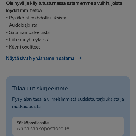
Ole hyvä ja käy tutustumassa satamiemme sivuihin, joista
löydät mm. tietoa:
• Pysäköintimahdollisuuksista
• Aukioloajoista
• Sataman palveluista
• Liikenneyhteyksistä
• Käyntiosoitteet
Näytä sivu Nynäshamnin satama
Tilaa uutiskirjeemme
Pysy ajan tasalla viimeisimmistä uutisista, tarjouksista ja
matkaideoista
Sähköpostiosoite