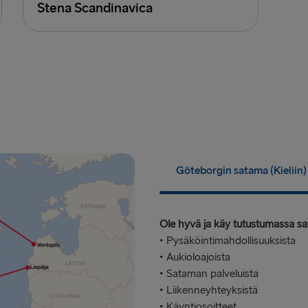
Stena Scandinavica
Göteborgin satama (Kieliin)
Ole hyvä ja käy tutustumassa sat
• Pysäköintimahdollisuuksista
• Aukioloajoista
• Sataman palveluista
• Liikenneyhteyksistä
• Käyntiosoitteet