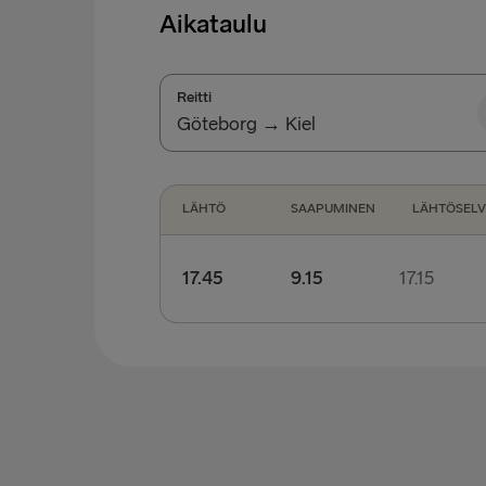
Aikataulu
Reitti
Göteborg → Kiel
Göteborg → Kiel
LÄHTÖ
SAAPUMINEN
LÄHTÖSELV
Kiel → Göteborg
17.45
9.15
17.15
Jalan saapuvan matkustajan lähtöselvitys:
K
Ajoneuvolla saapuvan matkustajan lähtösel