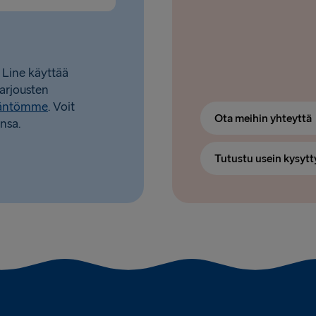
 Line käyttää
tarjousten
täntömme
. Voit
Ota meihin yhteyttä
nsa.
Tutustu usein kysytt