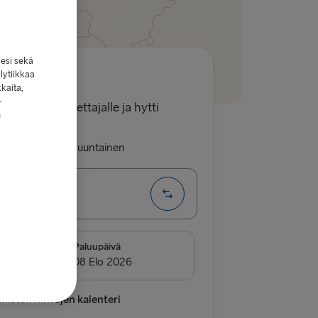
lesi sekä
lytiikkaa
1.10€
kkaita,
-
 autolle, kuljettajalle ja hytti
n
luu
Yhdensuuntainen
g → Kiel
EITIT
Paluupäivä
→ Frederikshavn
vn → Gothenburg
listen hintojen kalenteri