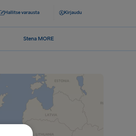
Hallitse varausta
Kirjaudu
Stena MORE