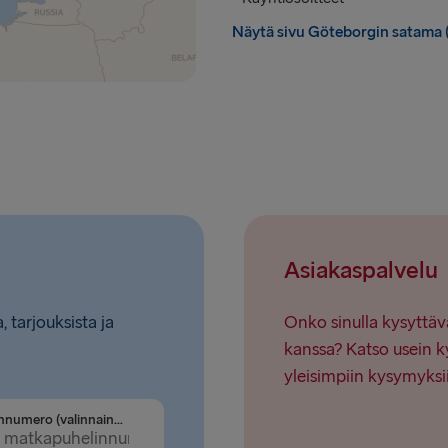
Näytä sivu Göteborgin satama (
Asiakaspalvelu
, tarjouksista ja
Onko sinulla kysyttäv
kanssa? Katso usein k
yleisimpiin kysymyksi
Puhelinnumero (valinnainen)