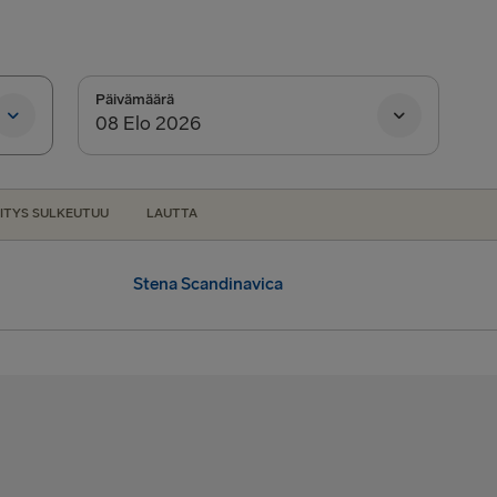
Halmstad →
Karlskrona 
Dublin → Ho
Päivämäärä
Belfast → Li
Belfast → C
ITYS SULKEUTUU
LAUTTA
Hook of Hol
Rosslare → 
Stena Scandinavica
LATVIASTA SA
lo 17.15
Liepāja → 
vitys:
Klo 17.15
Travemünde
LATVIASTA RU