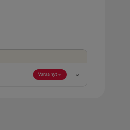
 Grenaa
→ Gdynia
lyhead
verpool
airnryan
land → Harwich
Fishguard
Varaa nyt
KSAAN
Travemünde
 → Liepāja
OTSIIN