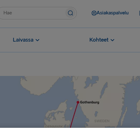
Asiakaspalvelu
Laivassa
Kohteet