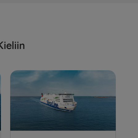
Ventspils 
Nynäshamn 
ieliin