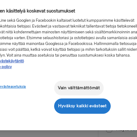
jen käsittelyä koskevat suostumukset
Line sekä Googlen ja Facebookin kaltaiset luotetut kumppanimme käsittelevät
kohtaisia tietojasi. Evästeet ja vastaavat tekniikat tallentavat tietoja tietokoneel
vät niitä kohdennettujen mainosten näyttämiseen sekä sisältömarkkinoinnin ana
Alkaen 19
stotietoja varten. Etsimme selaushistoriasi ja ostotietojesi avulla samanlaisia asia
 voimme näyttää mainontaa Googlessa ja Facebookissa. Hallinnoimalla tietosuoja
, menomatkasta
iasi voit päättää, ketkä voivat käyttää tietojasi ja mihin tarkoituksiin sallit niide
elyn. Voit aina muuttaa asetuksia tai peruuttaa suostumuksesi koska tahansa.
västekäytäntö
Meno-pa
ieliin
 policy
Reitti
 Eurooppaan.
Gothenbur
evästeasetuksia
Vain välttämättömät
umaan menoa ja
MUUT LAUTTAR
Hyväksy kaikki evästeet
Lähtöpäivä
san välillä.
Gothenburg 
ies kulkevat
Frederiksha
Näytä edul