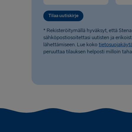
Tilaa uutiskirje
* Rekisteröitymällä hyväksyt, että Stena
sähköpostiosoitettasi uutisten ja erikois
lähettämiseen. Lue koko
tietosuojakäy
peruuttaa tilauksen helposti milloin taha