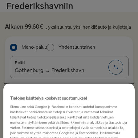
Frederikshavniin
Alkaen 99.60€
, yksi suunta, yksi henkilöauto ja kuljettaja
Meno-paluu
Yhdensuuntainen
Reitti
Gothenburg → Frederikshavn
MUUT LAUTTAREITIT
Lähtöpäivä
Paluupäivä
Tietojen käsittelyä koskevat suostumukset
Gothenburg → Frederikshavn
Stena Line sekä Googlen ja Facebookin kaltaiset luotetut kumppanimme
Frederikshavn → Gothenburg
käsittelevät henkilökohtaisia tietojasi. Evästeet ja vastaavat tekniikat
Näytä edullisten hintojen kalenteri
tallentavat tietoja tietokoneellesi sekä käyttävät niitä kohdennettujen
mainosten näyttämiseen sekä sisältömarkkinoinnin analytiikkaa ja tilastotietoja
Rostock → Trelleborg
varten. Etsimme selaushistoriasi ja ostotietojesi avulla samanlaisia asiakkaita,
joille voimme näyttää mainontaa Googlessa ja Facebookissa. Hallinnoimalla
Hae matkaa
Trelleborg → Rostock