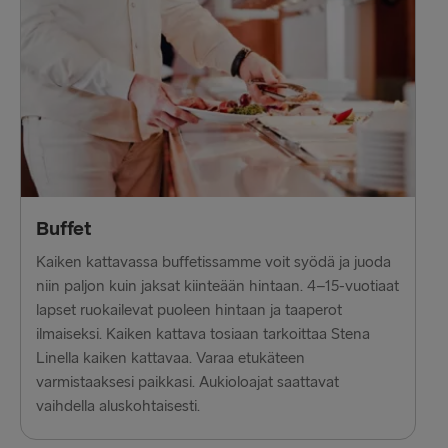
Liepāja → Travemünde
Travemünde → Liepāja
LATVIASTA RUOTSIIN
Ventspils → Nynäshamn
Nynäshamn → Ventspils
Buffet
Kaiken kattavassa buffetissamme voit syödä ja juoda
niin paljon kuin jaksat kiinteään hintaan. 4–15-vuotiaat
lapset ruokailevat puoleen hintaan ja taaperot
ilmaiseksi. Kaiken kattava tosiaan tarkoittaa Stena
Linella kaiken kattavaa. Varaa etukäteen
varmistaaksesi paikkasi. Aukioloajat saattavat
vaihdella aluskohtaisesti.