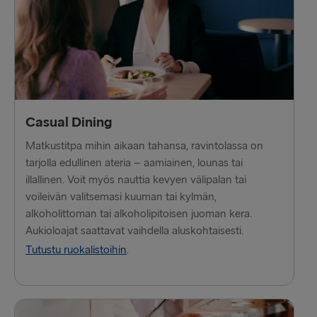
Harwich → Hook of Holland
Fishguard → Rosslare
Kiel → Gothenburg
Halmstad → Grenaa
Casual Dining
Karlskrona → Gdynia
Matkustitpa mihin aikaan tahansa, ravintolassa on
Dublin → Holyhead
tarjolla edullinen ateria – aamiainen, lounas tai
illallinen. Voit myös nauttia kevyen välipalan tai
Belfast → Liverpool
voileivän valitsemasi kuuman tai kylmän,
alkoholittoman tai alkoholipitoisen juoman kera.
Belfast → Cairnryan
Aukioloajat saattavat vaihdella aluskohtaisesti.
Hook of Holland → Harwich
Tutustu ruokalistoihin
.
Rosslare → Fishguard
LATVIASTA SAKSAAN