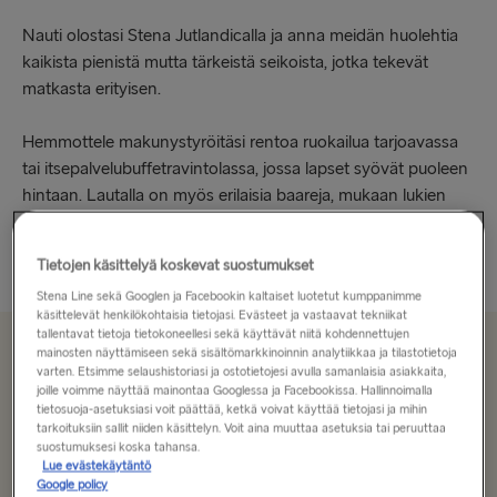
Nauti olostasi Stena Jutlandicalla ja anna meidän huolehtia
kaikista pienistä mutta tärkeistä seikoista, jotka tekevät
matkasta erityisen.
Hemmottele makunystyröitäsi rentoa ruokailua tarjoavassa
tai itsepalvelubuffetravintolassa, jossa lapset syövät puoleen
hintaan. Lautalla on myös erilaisia baareja, mukaan lukien
ulkokannella sijaitseva Deck Bar...
Lue lisää
Tietojen käsittelyä koskevat suostumukset
Stena Line sekä Googlen ja Facebookin kaltaiset luotetut kumppanimme
käsittelevät henkilökohtaisia tietojasi. Evästeet ja vastaavat tekniikat
tallentavat tietoja tietokoneellesi sekä käyttävät niitä kohdennettujen
mainosten näyttämiseen sekä sisältömarkkinoinnin analytiikkaa ja tilastotietoja
Alkaen 99.60€
, yksi suunta, yksi henkilöauto ja kuljettaja
varten. Etsimme selaushistoriasi ja ostotietojesi avulla samanlaisia asiakkaita,
joille voimme näyttää mainontaa Googlessa ja Facebookissa. Hallinnoimalla
tietosuoja-asetuksiasi voit päättää, ketkä voivat käyttää tietojasi ja mihin
tarkoituksiin sallit niiden käsittelyn. Voit aina muuttaa asetuksia tai peruuttaa
Reitti
suostumuksesi koska tahansa.
Gothenburg → Frederikshavn
Lue evästekäytäntö
Google policy