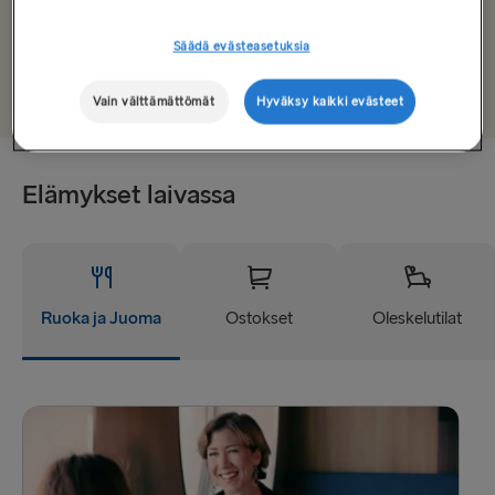
MUUT LAUTTAREITIT
Säädä evästeasetuksia
Valitse päivämäärä
Gothenburg → Frederikshavn
Vain välttämättömät
Hyväksy kaikki evästeet
Frederikshavn → Gothenburg
Rostock → Trelleborg
Elämykset laivassa
Trelleborg → Rostock
Gothenburg → Kiel
Grenaa → Halmstad
Ruoka ja Juoma
Ostokset
Oleskelutilat
Gdynia → Karlskrona
Holyhead → Dublin
Liverpool → Belfast
Cairnryan → Belfast