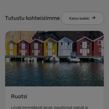
Tutustu kohteisiimme
Katso kaikki
Ruotsi
Löydä kimmeltävät järvet, loputtomat metsät ja