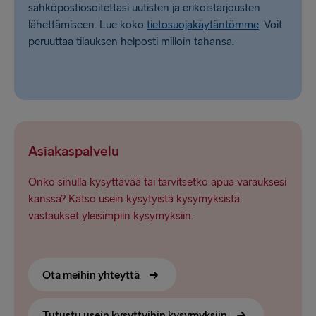
sähköpostiosoitettasi uutisten ja erikoistarjousten
lähettämiseen. Lue koko
tietosuojakäytäntömme
. Voit
peruuttaa tilauksen helposti milloin tahansa.
Asiakaspalvelu
Onko sinulla kysyttävää tai tarvitsetko apua varauksesi
kanssa? Katso usein kysytyistä kysymyksistä
vastaukset yleisimpiin kysymyksiin.
Ota meihin yhteyttä
Tutustu usein kysyttyihin kysymyksiin