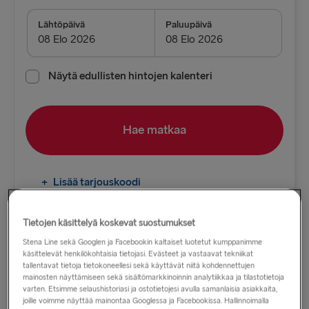
MUUT LAUTTAREITIT
Lähtöpäivä
Paluupäivä
Gothenburg → Frederikshavn
Frederikshavn → Gothenburg
Näytä edullisten hintojen kalenteri
Rostock → Trelleborg
Hae matkaa
Trelleborg → Rostock
Gothenburg → Kiel
+
Lisää tarjouskoodi
Grenaa → Halmstad
Gdynia → Karlskrona
Tietojen käsittelyä koskevat suostumukset
Holyhead → Dublin
Stena Line sekä Googlen ja Facebookin kaltaiset luotetut kumppanimme
käsittelevät henkilökohtaisia tietojasi. Evästeet ja vastaavat tekniikat
tallentavat tietoja tietokoneellesi sekä käyttävät niitä kohdennettujen
Liverpool → Belfast
mainosten näyttämiseen sekä sisältömarkkinoinnin analytiikkaa ja tilastotietoja
varten. Etsimme selaushistoriasi ja ostotietojesi avulla samanlaisia asiakkaita,
Cairnryan → Belfast
joille voimme näyttää mainontaa Googlessa ja Facebookissa. Hallinnoimalla