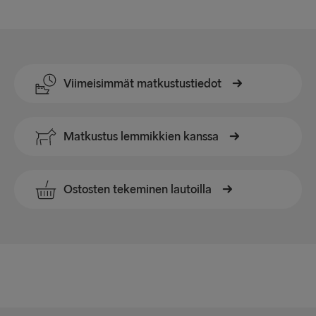
Liepāja → Travemünde
Travemünde → Liepāja
Viimeisimmät matkustustiedot
LATVIASTA RUOTSIIN
Ventspils → Nynäshamn
Matkustus lemmikkien kanssa
Nynäshamn → Ventspils
Ostosten tekeminen lautoilla