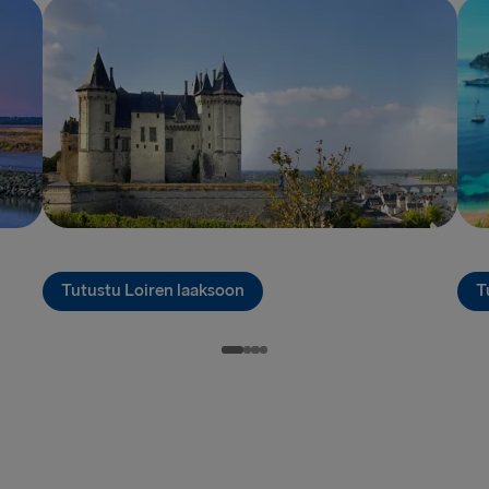
Ventspils 
Nynäshamn 
Tutustu Loiren laaksoon
T