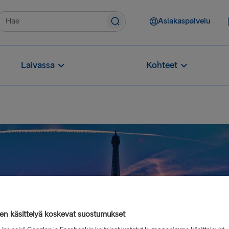
Asiakaspalvelu
Laivassa
Kohteet
jen käsittelyä koskevat suostumukset