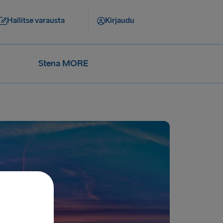
Hallitse varausta
Kirjaudu
Stena MORE