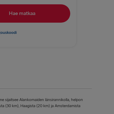
relleborg
Hae matkaa
→ Rostock
→ Kiel
rjouskoodi
almstad
rlskrona
Dublin
Belfast
 Belfast
ook of Holland
 Rosslare
 sijaitsee Alankomaiden länsirannikolla, helpon
enburg
ta (30 km), Haagista (20 km) ja Amsterdamista