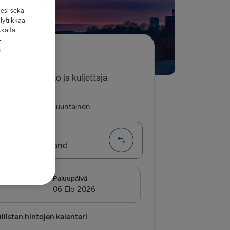
lesi sekä
lytiikkaa
kkaita,
-
n
7.00€
 yksi henkilöauto ja kuljettaja
luu
Yhdensuuntainen
 Hook of Holland
EITIT
Paluupäivä
→ Frederikshavn
vn → Gothenburg
listen hintojen kalenteri