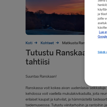
Stena 
henkilö
käyttä
ja tila
joille
asetuks
käsitt
Lue e
Google
Koti
Kohteet
Matkusta Ranskaan
Tutustu Ranskaan om
Säädä 
tahtiisi
Suuntaa Ranskaan!
Ranskassa voit kokea aivan uudenlaisia seikkailuja. 
kehdossa voit vaellella mukulakivikaduilla, joita reu
erilaiset kaupat ja kahvilat, ja hämmästellä taideaa
taidemuseossa. Tutustu viinitarhoihin ja rantoihin j