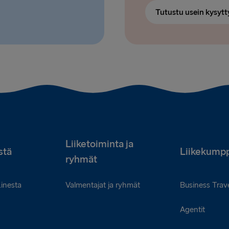
Tutustu usein kysytt
Liiketoiminta ja
stä
Liikekumpp
ryhmät
Linesta
Valmentajat ja ryhmät
Business Trave
Agentit