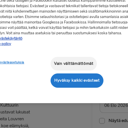
Line sekä Googlen ja Facebookin kaltaiset luotetut kumppanimme käsittelevät
kohtaisia tietojasi. Evästeet ja vastaavat tekniikat tallentavat tietoja tietokoneel
vät niitä kohdennettujen mainosten näyttämiseen sekä sisältömarkkinoinnin ana
stotietoja varten. Etsimme selaushistoriasi ja ostotietojesi avulla samanlaisia asia
 voimme näyttää mainontaa Googlessa ja Facebookissa. Hallinnoimalla tietosuoja
iasi voit päättää, ketkä voivat käyttää tietojasi ja mihin tarkoituksiin sallit niide
Alkaen 10
elyn. Voit aina muuttaa asetuksia tai peruuttaa suostumuksesi koska tahansa.
västekäytäntö
, yksi suunta,
 policy
Meno-pa
aan
evästeasetuksia
Vain välttämättömät
Reitti
Harwich →
Hyväksy kaikki evästeet
MUUT LAUTTAR
Lähtöpäivä
Kulttuurin
Gothenburg 
nustavat lukuisat
rteita Louvren
Frederiksha
Näytä edul
a koe elämyksiä,