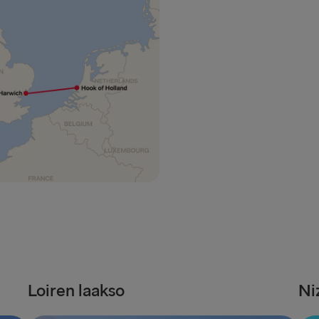
Halmstad →
Karlskrona 
Dublin → Ho
Belfast → Li
Belfast → C
Hook of Hol
Rosslare → 
LATVIASTA SA
Liepāja → 
Travemünde
Loiren laakso
Ni
LATVIASTA RU