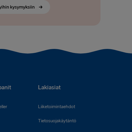
yihin kysymyksiin
anit
Lakiasiat
ller
Liiketoimintaehdot
Tietosuojakäytäntö