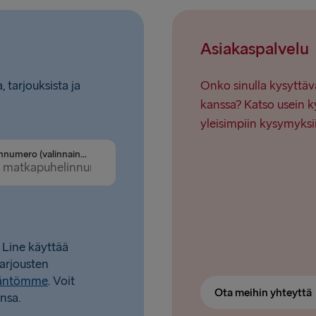
Asiakaspalvelu
, tarjouksista ja
Onko sinulla kysyttäv
kanssa? Katso usein k
yleisimpiin kysymyksi
Puhelinnumero (valinnainen)
 Line käyttää
tarjousten
täntömme
. Voit
Ota meihin yhteyttä
nsa.