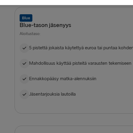
Blue
Blue-tason jäsenyys
Aloitustaso:
5 pistettä jokaista käytettyä euroa tai puntaa kohde
Mahdollisuus käyttää pisteitä varausten tekemiseen
Ennakkopääsy matka-alennuksiin
Jäsentarjouksia lautoilla