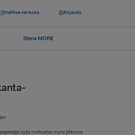
Hallitse varausta
Kirjaudu
Stena MORE
kanta-
än!
 enemmän syitä matkustaa myös jatkossa.