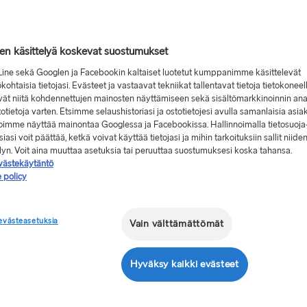
Stena MORE -jäsenenä ansaitset pisteitä, joilla voit maksaa
tai ennakkoon varatuista hyteistä ja ravintoloiden aterioista.
jen käsittelyä koskevat suostumukset
Line sekä Googlen ja Facebookin kaltaiset luotetut kumppanimme käsittelevät
kohtaisia tietojasi. Evästeet ja vastaavat tekniikat tallentavat tietoja tietokoneel
vät niitä kohdennettujen mainosten näyttämiseen sekä sisältömarkkinoinnin ana
stotietoja varten. Etsimme selaushistoriasi ja ostotietojesi avulla samanlaisia asia
Rekisteröidy nyt
 voimme näyttää mainontaa Googlessa ja Facebookissa. Hallinnoimalla tietosuoja
iasi voit päättää, ketkä voivat käyttää tietojasi ja mihin tarkoituksiin sallit niide
elyn. Voit aina muuttaa asetuksia tai peruuttaa suostumuksesi koska tahansa.
västekäytäntö
 policy
ENEMMÄN etuja
evästeasetuksia
Vain välttämättömät
Haluatko huippuetuja ensimmäisten joukossa? MORE-jäsenet s
alennuksia että ennakkopääsyn tarjouksiin ja alennuksiin. Tä
Hyväksy kaikki evästeet
enemmän nousemalla Gold- ja Platinum-tasoille, jolloin he saav