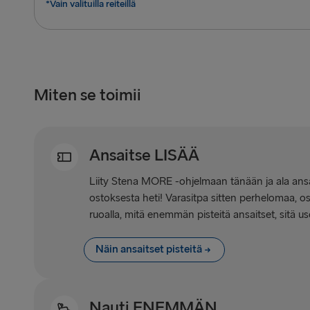
*Vain valituilla reiteillä
Miten se toimii
Ansaitse LISÄÄ
Liity Stena MORE -ohjelmaan tänään ja ala ansai
ostoksesta heti! Varasitpa sitten perhelomaa, ost
ruoalla, mitä enemmän pisteitä ansaitset, sitä us
Näin ansaitset pisteitä
Nauti ENEMMÄN