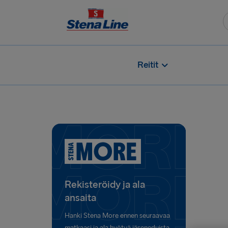
Reitit
Rekisteröidy ja ala
ansaita
Hanki Stena More ennen seuraavaa
matkaasi ja ala hyötyä jäseneduista