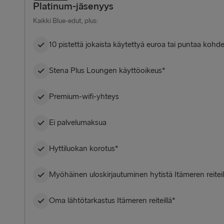
Platinum-jäsenyys
Kaikki Blue-edut, plus:
10 pistettä jokaista käytettyä euroa tai puntaa kohd
Stena Plus Loungen käyttöoikeus*
Premium-wifi-yhteys
Ei palvelumaksua
Hyttiluokan korotus*
Myöhäinen uloskirjautuminen hytistä Itämeren reiteil
Oma lähtötarkastus Itämeren reiteillä*