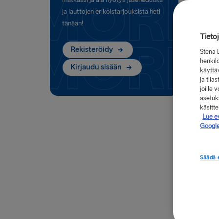
ja lauttojen erikoistarjouksista heti
tänään!
Tieto
Rekisteröidy
Stena 
henkilö
Kirjaudu sisään
käyttä
ja tila
joille
asetuks
käsitt
Lue e
Google
Säädä 