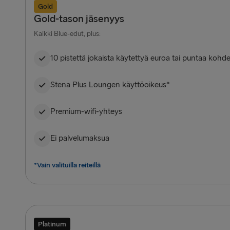
Gold
Gold-tason jäsenyys
Kaikki Blue-edut, plus:
10 pistettä jokaista käytettyä euroa tai puntaa kohd
Stena Plus Loungen käyttöoikeus*
Premium-wifi-yhteys
Ei palvelumaksua
*Vain valituilla reiteillä
Platinum