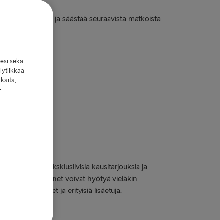
 lisämukavuuksia ja säästää seuraavista matkoista
lesi sekä
lytiikkaa
kkaita,
-
n
aavat sekä eksklusiivisia kausitarjouksia ja
män lisäksi jäsenet voivat hyötyä vieläkin
at tuplapisteet ja erityisiä lisäetuja.