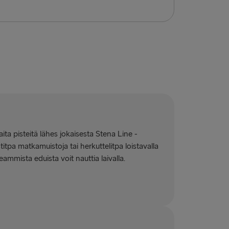
ta pisteitä lähes jokaisesta Stena Line -
itpa matkamuistoja tai herkuttelitpa loistavalla
eammista eduista voit nauttia laivalla.