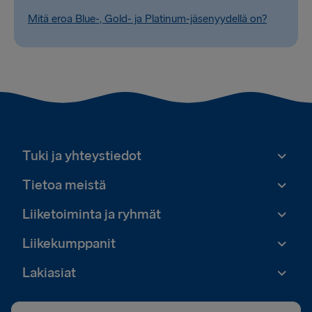
Mitä eroa Blue-, Gold- ja Platinum-jäsenyydellä on?
Tuki ja yhteystiedot
Tietoa meistä
Liiketoiminta ja ryhmät
Liikekumppanit
Lakiasiat