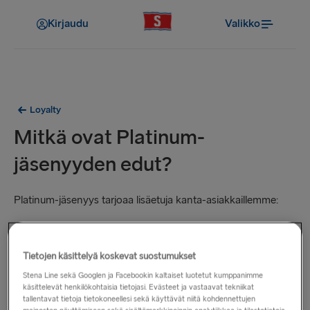
Kirjaudu
Valikko
Loyalty
Mitkä ovat Platinum-
jäsenyyden edut?
Platinum-jäsenyys tarjoaa lisäetuja kanta-asiakkaillemme:
ansaitset tuplamäärän pisteitä: 10 pistettä kutakin
käytettyä euroa/puntaa kohden
Tietojen käsittelyä koskevat suostumukset
ei palvelumaksuja, kun teet varauksen tai muutoksia
Stena Line sekä Googlen ja Facebookin kaltaiset luotetut kumppanimme
käsittelevät henkilökohtaisia tietojasi. Evästeet ja vastaavat tekniikat
varauksiin asiakaspalvelumme kautta
tallentavat tietoja tietokoneellesi sekä käyttävät niitä kohdennettujen