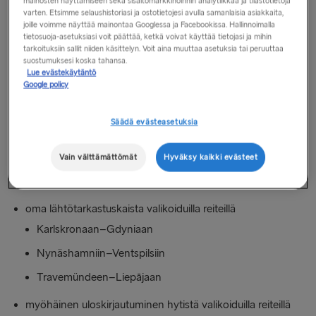
mainosten näyttämiseen sekä sisältömarkkinoinnin analytiikkaa ja tilastotietoja
Stena Plus Loungen käyttöoikeus* valikoiduilla reiteillä
varten. Etsimme selaushistoriasi ja ostotietojesi avulla samanlaisia asiakkaita,
joille voimme näyttää mainontaa Googlessa ja Facebookissa. Hallinnoimalla
Cairnryaniin–Belfastiin – kaksi ilmaista istumapaikkaa
tietosuoja-asetuksiasi voit päättää, ketkä voivat käyttää tietojasi ja mihin
tarkoituksiin sallit niiden käsittelyn. Voit aina muuttaa asetuksia tai peruuttaa
Liverpooliin–Belfastiin – kaksi ilmaista istumapaikkaa
suostumuksesi koska tahansa.
Lue evästekäytäntö
Holyheadiin–Dubliniin – kaksi ilmaista istumapaikkaa
Google policy
Fishguardiin–Rosslareen – kaksi ilmaista istumapaikkaa
Hoek van Hollandiin–Harwichiin – kaksi ilmaista
Säädä evästeasetuksia
istumapaikkaa
Vain välttämättömät
Hyväksy kaikki evästeet
Göteborgiin–Frederikshavniin – yksi ilmainen
istumapaikka
oma lähtötarkastuskaista valikoiduilla reiteillä
Karlskronaan–Gdyniaan
Nynäshamniin–Ventspilsiin
Travemündeen–Liepājaan
myöhäinen uloskirjautuminen hytistä valikoiduilla reiteillä