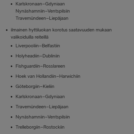
Karlskronaan–Gdyniaan
Nynäshamniin–Ventspilsiin
Travemündeen–Liepājaan
ilmainen hyttiluokan korotus saatavuuden mukaan
valikoiduilla reiteillä
Liverpooliin–Belfastiin
Holyheadiin–Dubliniin
Fishguardiin–Rosslareen
Hoek van Hollandiin–Harwichiin
Göteborgiin–Kieliin
Karlskronaan–Gdyniaan
Travemündeen–Liepājaan
Nynäshamniin–Ventspilsiin
Trelleborgiin–Rostockiin