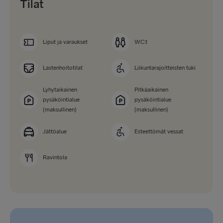
Tilat
Liput ja varaukset
WC:t
Lastenhoitotilat
Liikuntarajoitteisten tuki
Lyhytaikainen
Pitkäaikainen
pysäköintialue
pysäköintialue
(maksullinen)
(maksullinen)
Jättöalue
Esteettömät vessat
Ravintola