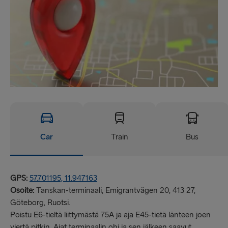
Car
Train
Bus
GPS:
57.701195, 11.947163
Osoite:
Tanskan-terminaali, Emigrantvägen 20, 413 27,
Göteborg, Ruotsi.
Poistu E6-tieltä liittymästä 75A ja aja E45-tietä länteen joen
viertä pitkin. Ajat terminaalin ohi ja sen jälkeen saavut