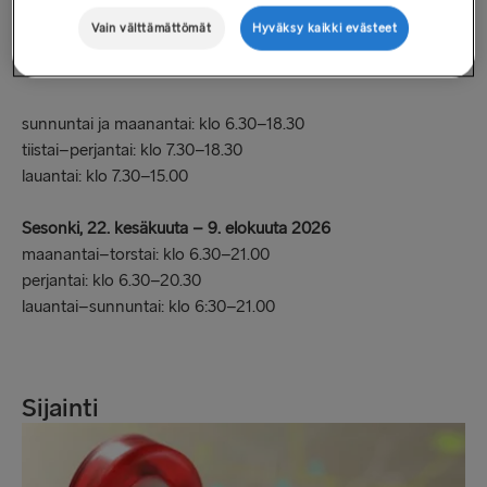
Vain välttämättömät
Hyväksy kaikki evästeet
Aukioloajat
sunnuntai ja maanantai: klo 6.30–18.30
tiistai–perjantai: klo 7.30–18.30
lauantai: klo 7.30–15.00
Sesonki, 22. kesäkuuta – 9. elokuuta 2026
maanantai–torstai: klo 6.30–21.00
perjantai: klo 6.30–20.30
lauantai–sunnuntai: klo 6:30–21.00
Sijainti