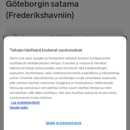
Göteborgin satama
(Frederikshavniin)
Emigrantvägen 20, 413 27, Göteborg, Ruotsi
Tietojen käsittelyä koskevat suostumukset
Stena Linella on kaksi terminaalia Göteborgissa, yksi Saksan
Stena Line sekä Googlen ja Facebookin kaltaiset luotetut kumppanimme
Kieliin suuntaaville ja tämä Tanskan Frederikshavniin
käsittelevät henkilökohtaisia tietojasi. Evästeet ja vastaavat tekniikat
suuntaaville matkustajille. Tanskan terminaali sijaitsee
tallentavat tietoja tietokoneellesi sekä käyttävät niitä kohdennettujen
mainosten näyttämiseen sekä sisältömarkkinoinnin analytiikkaa ja tilastotietoja
kauempana kohti itää Göta-joen varrella
varten. Etsimme selaushistoriasi ja ostotietojesi avulla samanlaisia asiakkaita,
lähellä Masthuggets-aluetta. Terminaali on hyvin merkitty
joille voimme näyttää mainontaa Googlessa ja Facebookissa. Hallinnoimalla
E6-tieltä, ja sinne pääsee myös raitiovaunulla.
tietosuoja-asetuksiasi voit päättää, ketkä voivat käyttää tietojasi ja mihin
tarkoituksiin sallit niiden käsittelyn. Voit aina muuttaa asetuksia tai peruuttaa
suostumuksesi koska tahansa.
Huomaa:
Ajoneuvo voi nousta laivaan vain terminaalin
Lue evästekäytäntö
Google policy
aukioloaikojen ulkopuolella tapahtuville lähdöille.
Laivaannousu jalkamatkustajana ei ole mahdollista näillä
lähdöillä.
Säädä evästeasetuksia