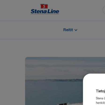
Reitit
Tieto
Stena 
henkilö