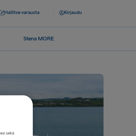
Hallitse varausta
Kirjaudu
Stena MORE
lesi sekä