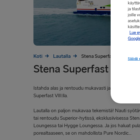
käyttä
ja tila
joille
asetuks
käsitt
Lue e
Google
Koti
Lautalla
Stena Superfast VIII
Säädä 
Stena Superfast VIII
Istahda alas ja rentoudu mukavasti ja tyylillä matk
Superfast VIII:lla.
Lautalla on paljon mukavaa tekemistä! Nauti syötä
tai rentoudu Superior-hytissä, eksklusiivisessa Sten
Loungessa tai Hygge Loungessa. Ja jos haluat pul
porealtaaseen, se on mahdollista Pure Nordic...