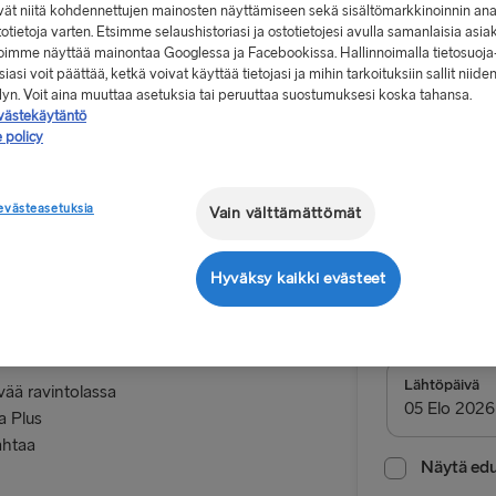
vät niitä kohdennettujen mainosten näyttämiseen sekä sisältömarkkinoinnin ana
stotietoja varten. Etsimme selaushistoriasi ja ostotietojesi avulla samanlaisia asia
 voimme näyttää mainontaa Googlessa ja Facebookissa. Hallinnoimalla tietosuoja
iasi voit päättää, ketkä voivat käyttää tietojasi ja mihin tarkoituksiin sallit niide
elyn. Voit aina muuttaa asetuksia tai peruuttaa suostumuksesi koska tahansa.
västekäytäntö
Alkaen 1
 policy
, yksi suunta,
evästeasetuksia
Vain välttämättömät
Meno-pa
Hyväksy kaikki evästeet
Reitti
ustaessasi Stena
Cairnryan 
MUUT LAUTTAR
Lähtöpäivä
vää ravintolassa
a Plus
Gothenburg 
ahtaa
Frederiksha
Näytä edul