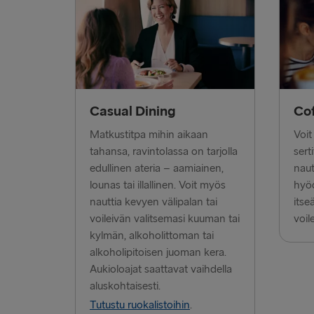
Casual Dining
Co
Matkustitpa mihin aikaan
Voit
tahansa, ravintolassa on tarjolla
sert
edullinen ateria – aamiainen,
naut
lounas tai illallinen. Voit myös
hyöd
nauttia kevyen välipalan tai
itse
voileivän valitsemasi kuuman tai
voile
kylmän, alkoholittoman tai
alkoholipitoisen juoman kera.
Aukioloajat saattavat vaihdella
aluskohtaisesti.
Tutustu ruokalistoihin
.