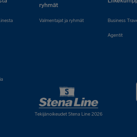
stä
Liikekumpp
ryhmät
Linesta
Valmentajat ja ryhmät
Business Trave
Agentit
ia
Tekijänoikeudet Stena Line 2026