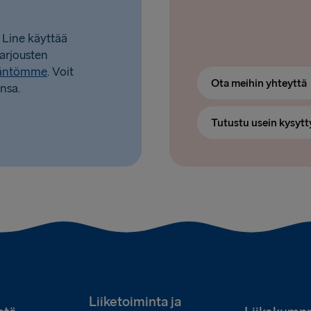
 Line käyttää
tarjousten
täntömme
. Voit
Ota meihin yhteyttä
nsa.
Tutustu usein kysytt
Liiketoiminta ja