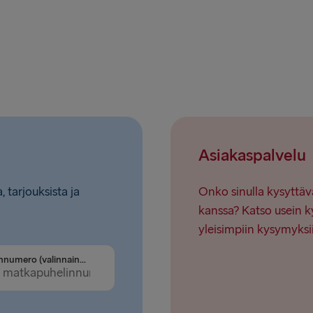
Ventspils 
Nynäshamn 
Asiakaspalvelu
, tarjouksista ja
Onko sinulla kysyttäv
kanssa? Katso usein k
yleisimpiin kysymyksi
Puhelinnumero (valinnainen)