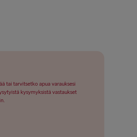
→ Nynäshamn
→ Ventspils
ää tai tarvitsetko apua varauksesi
ysytyistä kysymyksistä vastaukset
in.