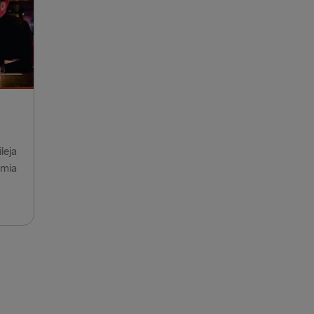
 Grenaa
→ Gdynia
lyhead
verpool
airnryan
land → Harwich
leja
omia
Fishguard
KSAAN
Travemünde
 → Liepāja
OTSIIN