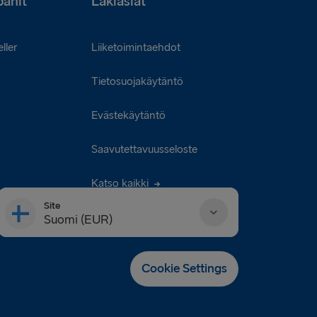
anit
Lakiasiat
ller
Liiketoimintaehdot
Tietosuojakäytäntö
Evästekäytäntö
Saavutettavuusseloste
Katso kaikki
Site
Suomi (EUR)
Danmark (DKK)
Cookie Settings
Deutschland (EUR)