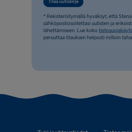
Tilaa uutiskirje
* Rekisteröitymällä hyväksyt, että Stena
sähköpostiosoitettasi uutisten ja erikois
lähettämiseen. Lue koko
tietosuojakäy
peruuttaa tilauksen helposti milloin taha