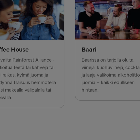
Halmstad →
Karlskrona 
Dublin → Ho
Belfast → Li
ffee House
Baari
Belfast → C
 valita Rainforest Alliance -
Baarissa on tarjolla oluita,
Hook of Hol
ifioitua teetä tai kahveja tai
viinejä, kuohuviinejä, cocktai
i raikas, kylmä juoma ja
ja laaja valikoima alkoholitt
Rosslare → 
ynnä tilaisuus hemmotella
juomia – kaikki edulliseen
äsi makealla välipalalla tai
hintaan.
LATVIASTA SA
ivällä.
Liepāja → 
Travemünde
LATVIASTA RU