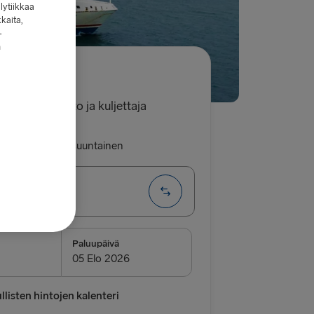
lytiikkaa
kkaita,
-
n
79.00€
 yksi henkilöauto ja kuljettaja
luu
Yhdensuuntainen
→ Belfast
EITIT
Paluupäivä
→ Frederikshavn
vn → Gothenburg
listen hintojen kalenteri