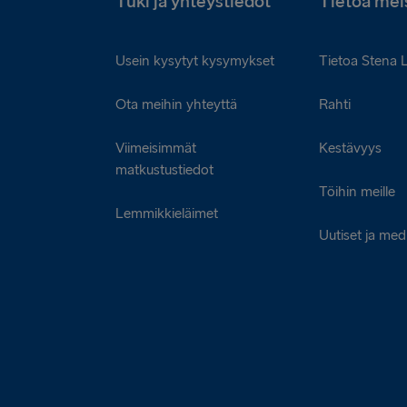
Tuki ja yhteystiedot
Tietoa mei
Usein kysytyt kysymykset
Tietoa Stena 
Ota meihin yhteyttä
Rahti
Viimeisimmät
Kestävyys
matkustustiedot
Töihin meille
Lemmikkieläimet
Uutiset ja med