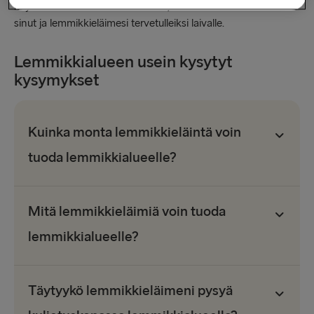
käytännöistä. Odotamme innolla, että saamme toivottaa
sinut ja lemmikkieläimesi tervetulleiksi laivalle.
Lemmikkialueen usein kysytyt
kysymykset
Kuinka monta lemmikkieläintä voin
tuoda lemmikkialueelle?
Mitä lemmikkieläimiä voin tuoda
lemmikkialueelle?
Täytyykö lemmikkieläimeni pysyä