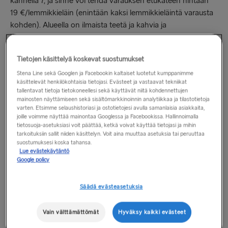
kannella 7, ja sinne voi tehdä varauksen etukäteen hintaan
19 €/lemmikkieläin (enintään kaksi lemmikkieläintä varausta
kohden). Alueella on ilmaista teetä ja kahvia ja
lemmikkieläimille vettä. Istumapaikkoja riittää 30
matkustajalle, ja tilaa on kymmenelle lemmikkieläinten
Tietojen käsittelyä koskevat suostumukset
kuljetuskopalle (enimmäismitat: pituus 91 cm x korkeus
62 cm x leveys 56 cm). Matkustajat ja lemmikkieläimet
Stena Line sekä Googlen ja Facebookin kaltaiset luotetut kumppanimme
käsittelevät henkilökohtaisia tietojasi. Evästeet ja vastaavat tekniikat
voivat rentoutua mukavassa ympäristössä ja nauttia
tallentavat tietoja tietokoneellesi sekä käyttävät niitä kohdennettujen
matkustamisesta yhdessä!
Lemmikkieläinten on pysyttävä
mainosten näyttämiseen sekä sisältömarkkinoinnin analytiikkaa ja tilastotietoja
varten. Etsimme selaushistoriasi ja ostotietojesi avulla samanlaisia asiakkaita,
kuljetuskopassaan ylityksen ajan kaikkien turvallisuuden ja
joille voimme näyttää mainontaa Googlessa ja Facebookissa. Hallinnoimalla
hyvinvoinnin vuoksi.
tietosuoja-asetuksiasi voit päättää, ketkä voivat käyttää tietojasi ja mihin
tarkoituksiin sallit niiden käsittelyn. Voit aina muuttaa asetuksia tai peruuttaa
suostumuksesi koska tahansa.
Älä unohda varata lemmikkieläimen matkaa etukäteen!
Lue evästekäytäntö
Kaikkien matkustajien, jotka haluavat matkustaa
Google policy
lemmikkieläinten kanssa lemmikkialueella, tulee tehdä
ennakkovaraus ennen matkaa.
Säädä evästeasetuksia
Lue lisää lemmikkialueen varaamisesta ja
lemmikkieläinten
Vain välttämättömät
Hyväksy kaikki evästeet
kanssa matkustamista Irlanninmerellä
koskevista