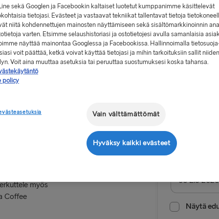
Line sekä Googlen ja Facebookin kaltaiset luotetut kumppanimme käsittelevät
kohtaisia tietojasi. Evästeet ja vastaavat tekniikat tallentavat tietoja tietokoneel
vät niitä kohdennettujen mainosten näyttämiseen sekä sisältömarkkinoinnin ana
stotietoja varten. Etsimme selaushistoriasi ja ostotietojesi avulla samanlaisia asia
 voimme näyttää mainontaa Googlessa ja Facebookissa. Hallinnoimalla tietosuoja
iasi voit päättää, ketkä voivat käyttää tietojasi ja mihin tarkoituksiin sallit niide
Alkaen 9
elyn. Voit aina muuttaa asetuksia tai peruuttaa suostumuksesi koska tahansa.
västekäytäntö
, yksi suunta,
 policy
Meno-pa
evästeasetuksia
Vain välttämättömät
Reitti
aiset palvelut.
Gdynia → K
Hyväksy kaikki evästeet
nauti upeista
MUUT LAUTTAR
Lähtöpäivä
raavaksi
Herkuttele myös
Gothenburg 
ma Coffee
Frederiksha
Näytä edul