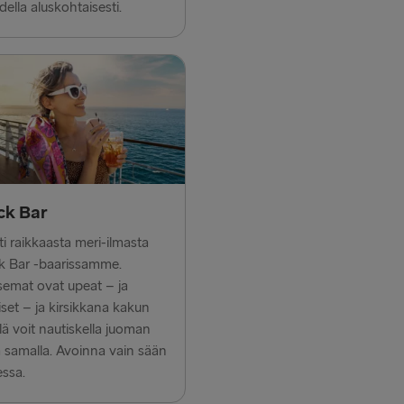
della aluskohtaisesti.
Ventspils 
Nynäshamn 
ck Bar
i raikkaasta meri-ilmasta
k Bar -baarissamme.
emat ovat upeat – ja
iset – ja kirsikkana kakun
lä voit nautiskella juoman
ä samalla. Avoinna vain sään
essa.