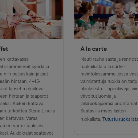
Halmstad →
Karlskrona 
Dublin → Ho
Belfast → Li
fet
À la carte
Belfast → C
en kattavassa
Nauti rauhaisasta ja rennos
Hook of Hol
etissamme voit syödä ja
ruokailusta à la carte -
a niin paljon kuin jaksat
ravintolassamme, jossa vas
Rosslare → 
teään hintaan. 4–15-
valmistettuja ruokia on tarjol
iaat lapset ruokailevat
tilauksesta – aperitiiveja, vii
LATVIASTA SA
een hintaan ja taaperot
virvoitusjuomia ja
iseksi. Kaiken kattava
jälkiruokajuomia unohtamat
Liepāja → 
aan tarkoittaa Stena Linella
Saatavilla myös lasten
Travemünde
en kattavaa. Varaa
ruokalista.
Tutustu ruokalist
äteen varmistaaksesi
kasi. Aukioloajat saattavat
LATVIASTA RU