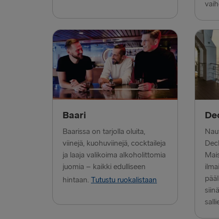
vaih
Baari
De
Baarissa on tarjolla oluita,
Naut
viinejä, kuohuviinejä, cocktaileja
Dec
ja laaja valikoima alkoholittomia
Mais
juomia – kaikki edulliseen
ilma
pääl
hintaan.
Tutustu ruokalistaan
siin
salli