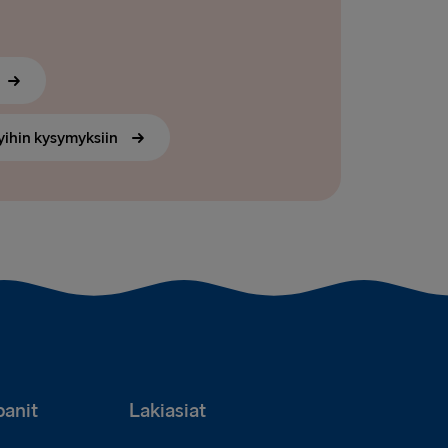
yihin kysymyksiin
anit
Lakiasiat