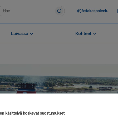
Asiakaspalvelu
Laivassa
Kohteet
jen käsittelyä koskevat suostumukset