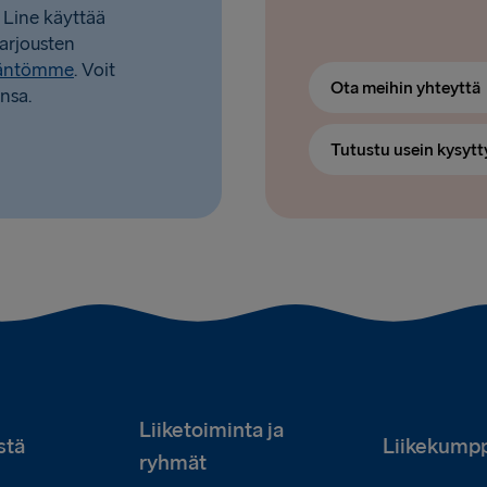
 Line käyttää
tarjousten
täntömme
. Voit
Ota meihin yhteyttä
nsa.
Tutustu usein kysytt
Liiketoiminta ja
stä
Liikekumpp
ryhmät