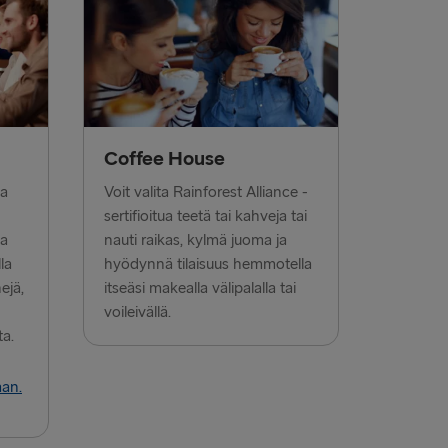
 Grenaa
→ Gdynia
lyhead
verpool
Coffee House
airnryan
ta
Voit valita Rainforest Alliance -
land → Harwich
sertifioitua teetä tai kahveja tai
ta
nauti raikas, kylmä juoma ja
Fishguard
la
hyödynnä tilaisuus hemmotella
nejä,
itseäsi makealla välipalalla tai
KSAAN
voileivällä.
ta.
Travemünde
 → Liepāja
aan.
OTSIIN