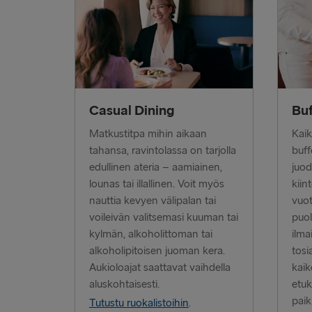
Casual Dining
Buf
Matkustitpa mihin aikaan
Kaik
tahansa, ravintolassa on tarjolla
buff
edullinen ateria – aamiainen,
juod
lounas tai illallinen. Voit myös
kiin
nauttia kevyen välipalan tai
vuot
voileivän valitsemasi kuuman tai
puol
kylmän, alkoholittoman tai
ilma
alkoholipitoisen juoman kera.
tosi
Aukioloajat saattavat vaihdella
kaik
aluskohtaisesti.
etuk
paik
Tutustu ruokalistoihin
.