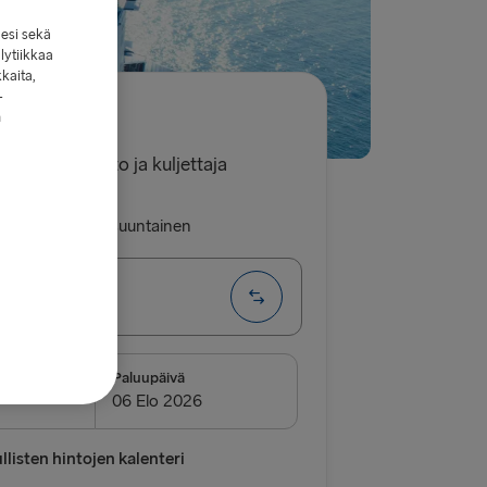
lesi sekä
lytiikkaa
kkaita,
-
n
2.50€
 yksi henkilöauto ja kuljettaja
luu
Yhdensuuntainen
arlskrona
EITIT
Paluupäivä
→ Frederikshavn
vn → Gothenburg
listen hintojen kalenteri