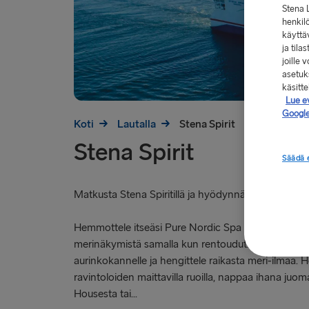
Stena 
henkilö
käyttä
ja tila
joille
asetuks
käsitt
Lue e
Google
Koti
Lautalla
Stena Spirit
Stena Spirit
Säädä 
Matkusta Stena Spiritillä ja hyödynnä lautan erinom
Hemmottele itseäsi Pure Nordic Spa -kylpylässä ja 
merinäkymistä samalla kun rentoudut. Istahda seu
aurinkokannelle ja hengittele raikasta meri-ilmaa. 
ravintoloiden maittavilla ruoilla, nappaa ihana juo
Housesta tai...