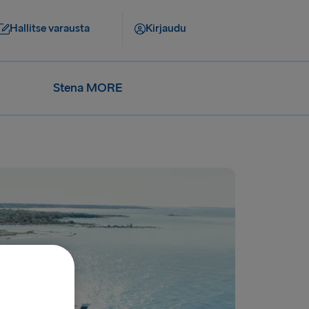
Hallitse varausta
Kirjaudu
Stena MORE