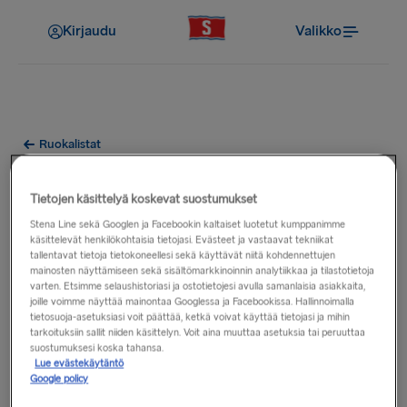
Kirjaudu
Valikko
Ruokalistat
Stena Spirit à la carte menu
Tietojen käsittelyä koskevat suostumukset
Stena Line sekä Googlen ja Facebookin kaltaiset luotetut kumppanimme
käsittelevät henkilökohtaisia tietojasi. Evästeet ja vastaavat tekniikat
tallentavat tietoja tietokoneellesi sekä käyttävät niitä kohdennettujen
mainosten näyttämiseen sekä sisältömarkkinoinnin analytiikkaa ja tilastotietoja
varten. Etsimme selaushistoriasi ja ostotietojesi avulla samanlaisia asiakkaita,
joille voimme näyttää mainontaa Googlessa ja Facebookissa. Hallinnoimalla
tietosuoja-asetuksiasi voit päättää, ketkä voivat käyttää tietojasi ja mihin
tarkoituksiin sallit niiden käsittelyn. Voit aina muuttaa asetuksia tai peruuttaa
suostumuksesi koska tahansa.
Lue evästekäytäntö
Google policy