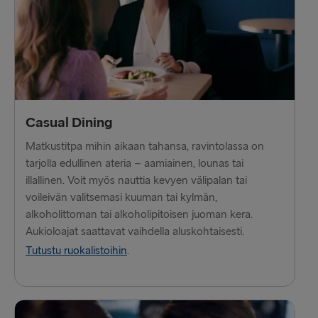
Cairnryan → Belfast
Harwich → Hook of Holland
Fishguard → Rosslare
Kiel → Gothenburg
Halmstad → Grenaa
Casual Dining
Matkustitpa mihin aikaan tahansa, ravintolassa on
Karlskrona → Gdynia
tarjolla edullinen ateria – aamiainen, lounas tai
Dublin → Holyhead
illallinen. Voit myös nauttia kevyen välipalan tai
voileivän valitsemasi kuuman tai kylmän,
Belfast → Liverpool
alkoholittoman tai alkoholipitoisen juoman kera.
Aukioloajat saattavat vaihdella aluskohtaisesti.
Belfast → Cairnryan
Tutustu ruokalistoihin
.
Hook of Holland → Harwich
Rosslare → Fishguard