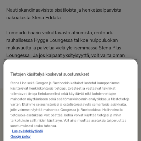
Nauti skandinaavisista sisätiloista ja henkeäsalpaavista
näköaloista Stena Eddalla.
Lumoudu baarin vaikuttavasta atriumista, rentoudu
rauhallisessa Hygge Loungessa tai koe huippuluokan
mukavuutta ja palvelua vielä ylellisemmässä Stena Plus
Loungessa. Ja jos kaipaat yksityisyyttä, voit valita oman
hytin. Lapset taas ihastuvat takuulla...
Tietojen käsittelyä koskevat suostumukset
Lue lisää
Stena Line sekä Googlen ja Facebookin kaltaiset luotetut kumppanimme
käsittelevät henkilökohtaisia tietojasi. Evästeet ja vastaavat tekniikat
tallentavat tietoja tietokoneellesi sekä käyttävät niitä kohdennettujen
mainosten näyttämiseen sekä sisältömarkkinoinnin analytiikkaa ja tilastotietoja
Alkaen 179.00€
varten. Etsimme selaushistoriasi ja ostotietojesi avulla samanlaisia asiakkaita,
joille voimme näyttää mainontaa Googlessa ja Facebookissa. Hallinnoimalla
, yksi suunta, yksi henkilöauto ja kuljettaja
tietosuoja-asetuksiasi voit päättää, ketkä voivat käyttää tietojasi ja mihin
tarkoituksiin sallit niiden käsittelyn. Voit aina muuttaa asetuksia tai peruuttaa
suostumuksesi koska tahansa.
Lue evästekäytäntö
Reitti
Google policy
Liverpool → Belfast