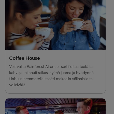
LATVIASTA SAKSAAN
Liepāja → Travemünde
Travemünde → Liepāja
LATVIASTA RUOTSIIN
Ventspils → Nynäshamn
Coffee House
Nynäshamn → Ventspils
Voit valita Rainforest Alliance -sertifioitua teetä tai
kahveja tai nauti raikas, kylmä juoma ja hyödynnä
tilaisuus hemmotella itseäsi makealla välipalalla tai
voileivällä.