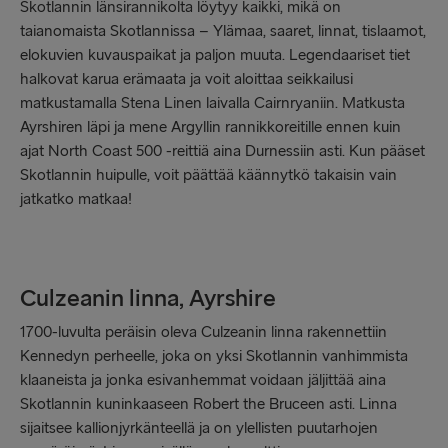
Skotlannin länsirannikolta löytyy kaikki, mikä on
taianomaista Skotlannissa – Ylämaa, saaret, linnat, tislaamot,
elokuvien kuvauspaikat ja paljon muuta. Legendaariset tiet
halkovat karua erämaata ja voit aloittaa seikkailusi
matkustamalla Stena Linen laivalla Cairnryaniin. Matkusta
Ayrshiren läpi ja mene Argyllin rannikkoreitille ennen kuin
ajat North Coast 500 -reittiä aina Durnessiin asti. Kun pääset
Skotlannin huipulle, voit päättää käännytkö takaisin vain
jatkatko matkaa!
Culzeanin linna, Ayrshire
1700-luvulta peräisin oleva Culzeanin linna rakennettiin
Kennedyn perheelle, joka on yksi Skotlannin vanhimmista
klaaneista ja jonka esivanhemmat voidaan jäljittää aina
Skotlannin kuninkaaseen Robert the Bruceen asti. Linna
sijaitsee kallionjyrkänteellä ja on ylellisten puutarhojen