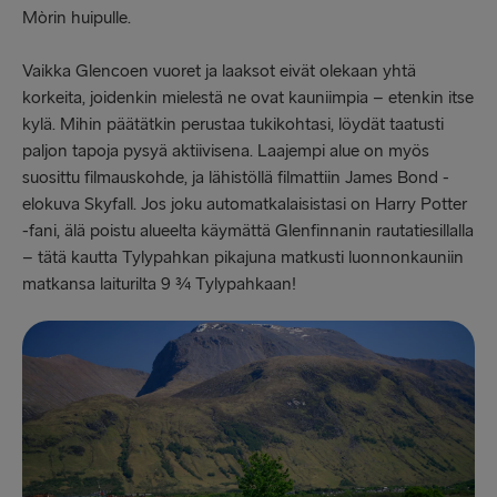
Mòrin huipulle.
Vaikka Glencoen vuoret ja laaksot eivät olekaan yhtä
korkeita, joidenkin mielestä ne ovat kauniimpia – etenkin itse
kylä. Mihin päätätkin perustaa tukikohtasi, löydät taatusti
paljon tapoja pysyä aktiivisena. Laajempi alue on myös
suosittu filmauskohde, ja lähistöllä filmattiin James Bond -
elokuva Skyfall. Jos joku automatkalaisistasi on Harry Potter
-fani, älä poistu alueelta käymättä Glenfinnanin rautatiesillalla
– tätä kautta Tylypahkan pikajuna matkusti luonnonkauniin
matkansa laiturilta 9 ¾ Tylypahkaan!