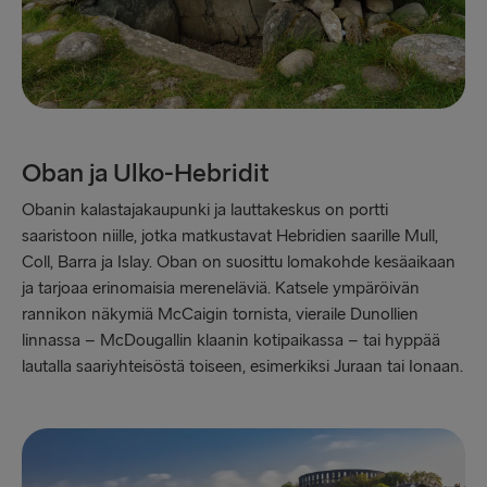
Oban ja Ulko-Hebridit
Obanin kalastajakaupunki ja lauttakeskus on portti
saaristoon niille, jotka matkustavat Hebridien saarille Mull,
Coll, Barra ja Islay. Oban on suosittu lomakohde kesäaikaan
ja tarjoaa erinomaisia mereneläviä. Katsele ympäröivän
rannikon näkymiä McCaigin tornista, vieraile Dunollien
linnassa – McDougallin klaanin kotipaikassa – tai hyppää
lautalla saariyhteisöstä toiseen, esimerkiksi Juraan tai Ionaan.