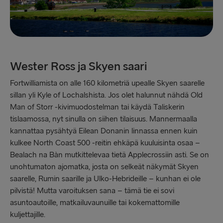
Wester Ross ja Skyen saari
Fortwilliamista on alle 160 kilometriä upealle Skyen saarelle
sillan yli Kyle of Lochalshista. Jos olet halunnut nähdä Old
Man of Storr -kivimuodostelman tai käydä Taliskerin
tislaamossa, nyt sinulla on siihen tilaisuus. Mannermaalla
kannattaa pysähtyä Eilean Donanin linnassa ennen kuin
kulkee North Coast 500 -reitin ehkäpä kuuluisinta osaa –
Bealach na Bàn mutkittelevaa tietä Applecrossiin asti. Se on
unohtumaton ajomatka, josta on selkeät näkymät Skyen
saarelle, Rumin saarille ja Ulko-Hebrideille – kunhan ei ole
pilvistä! Mutta varoituksen sana – tämä tie ei sovi
asuntoautoille, matkailuvaunuille tai kokemattomille
kuljettajille.