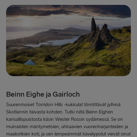
Beinn Eighe ja Gairloch
Suurenmoiset Torridon Hills -kukkulat törröttävät jylhinä
Skotlannin taivasta kohden. Tutki niitä Beinn Eighen
kansallispuistosta käsin Wester Rossin sydämessä. Se on
muinaisten mäntymetsien, uhkaavien vuorenharjanteiden ja
maakotkien koti, ja sen lempeämmät kävelypolut vievät sinut