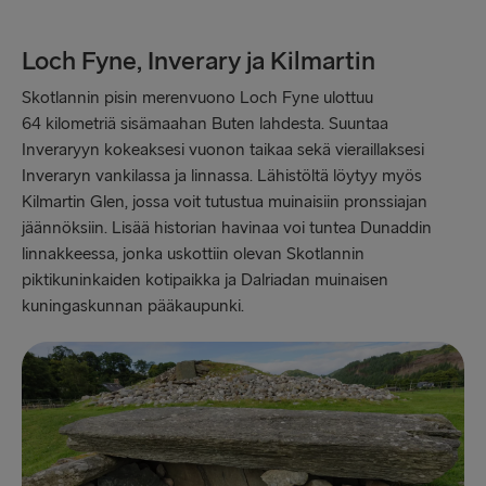
Loch Fyne, Inverary ja Kilmartin
Skotlannin pisin merenvuono Loch Fyne ulottuu
64 kilometriä sisämaahan Buten lahdesta. Suuntaa
Inveraryyn kokeaksesi vuonon taikaa sekä vieraillaksesi
Inveraryn vankilassa ja linnassa. Lähistöltä löytyy myös
Kilmartin Glen, jossa voit tutustua muinaisiin pronssiajan
jäännöksiin. Lisää historian havinaa voi tuntea Dunaddin
linnakkeessa, jonka uskottiin olevan Skotlannin
piktikuninkaiden kotipaikka ja Dalriadan muinaisen
kuningaskunnan pääkaupunki.