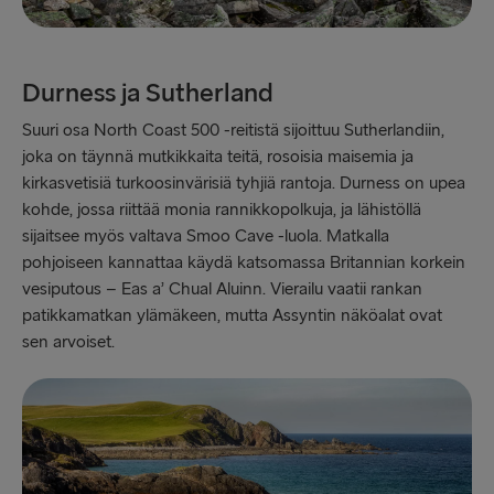
Durness ja Sutherland
Suuri osa North Coast 500 -reitistä sijoittuu Sutherlandiin,
joka on täynnä mutkikkaita teitä, rosoisia maisemia ja
kirkasvetisiä turkoosinvärisiä tyhjiä rantoja. Durness on upea
kohde, jossa riittää monia rannikkopolkuja, ja lähistöllä
sijaitsee myös valtava Smoo Cave -luola. Matkalla
pohjoiseen kannattaa käydä katsomassa Britannian korkein
vesiputous – Eas a’ Chual Aluinn. Vierailu vaatii rankan
patikkamatkan ylämäkeen, mutta Assyntin näköalat ovat
sen arvoiset.