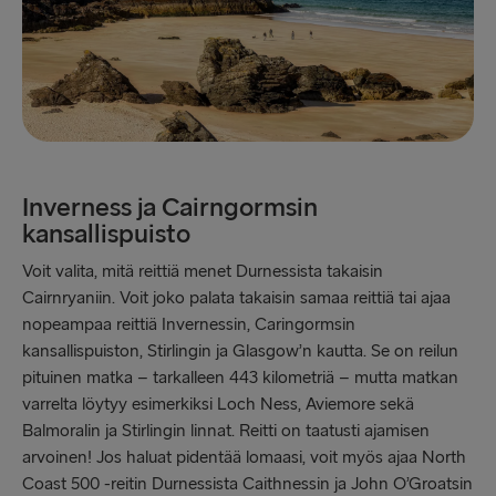
Inverness ja Cairngormsin
kansallispuisto
Voit valita, mitä reittiä menet Durnessista takaisin
Cairnryaniin. Voit joko palata takaisin samaa reittiä tai ajaa
nopeampaa reittiä Invernessin, Caringormsin
kansallispuiston, Stirlingin ja Glasgow’n kautta. Se on reilun
pituinen matka – tarkalleen 443 kilometriä – mutta matkan
varrelta löytyy esimerkiksi Loch Ness, Aviemore sekä
Balmoralin ja Stirlingin linnat. Reitti on taatusti ajamisen
arvoinen! Jos haluat pidentää lomaasi, voit myös ajaa North
Coast 500 -reitin Durnessista Caithnessin ja John O’Groatsin