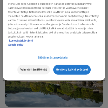
kansallispuisto
Stena Line sekä Googlen ja Facebookin kaltaiset luotetut kumppanimme
Britannian suurin sisämaan vesistö, Loch Lomond, on
käsittelevät henkilökohtaisia tietojasi. Evästeet ja vastaavat tekniikat
tallentavat tietoja tietokoneellesi sekä käyttävät niitä kohdennettujen
täydellinen paikka kävelyretkelle tai kuvankauniiden kylien
mainosten näyttämiseen sekä sisältömarkkinoinnin analytiikkaa ja tilastotietoja
kuten Lussin tutkimiseen. Parhaat näköalat löytyvät An
varten. Etsimme selaushistoriasi ja ostotietojesi avulla samanlaisia asiakkaita,
joille voimme näyttää mainontaa Googlessa ja Facebookissa. Hallinnoimalla
Ceann Mòrista Inveruglasista. Voit kokea järven
tietosuoja-asetuksiasi voit päättää, ketkä voivat käyttää tietojasi ja mihin
lähietäisyydeltä menemällä vesibussilla laiturilta toiselle – ja
tarkoituksiin sallit niiden käsittelyn. Voit aina muuttaa asetuksia tai peruuttaa
voit jopa ottaa polkupyörän mukaasi. Täällä on myös paljon
suostumuksesi koska tahansa.
Lue evästekäytäntö
kiivettävää – ehkäpä kapuat ensimmäiselle munrollesi?
Google policy
Säädä evästeasetuksia
Vain välttämättömät
Hyväksy kaikki evästeet