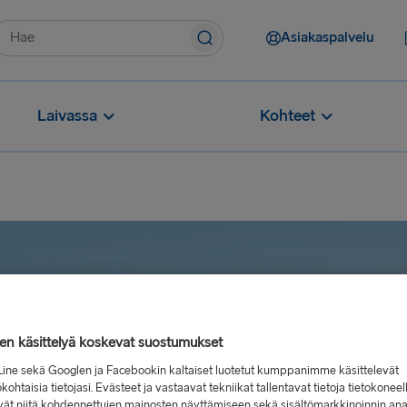
Asiakaspalvelu
Laivassa
Kohteet
jen käsittelyä koskevat suostumukset
Line sekä Googlen ja Facebookin kaltaiset luotetut kumppanimme käsittelevät
kohtaisia tietojasi. Evästeet ja vastaavat tekniikat tallentavat tietoja tietokoneel
vät niitä kohdennettujen mainosten näyttämiseen sekä sisältömarkkinoinnin ana