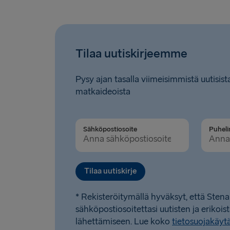
Tilaa uutiskirjeemme
Pysy ajan tasalla viimeisimmistä uutisista
matkaideoista
Sähköpostiosoite
Tilaa uutiskirje
* Rekisteröitymällä hyväksyt, että Stena
sähköpostiosoitettasi uutisten ja erikois
lähettämiseen. Lue koko
tietosuojakäy