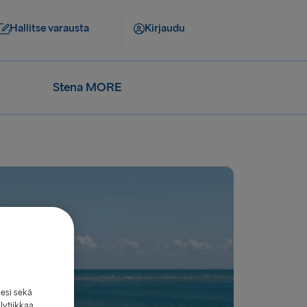
Hallitse varausta
Kirjaudu
Stena MORE
lesi sekä
lytiikkaa