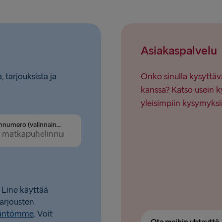
Ventspils 
Nynäshamn 
Asiakaspalvelu
, tarjouksista ja
Onko sinulla kysyttäv
kanssa? Katso usein k
yleisimpiin kysymyksi
Puhelinnumero (valinnainen)
 Line käyttää
tarjousten
täntömme
. Voit