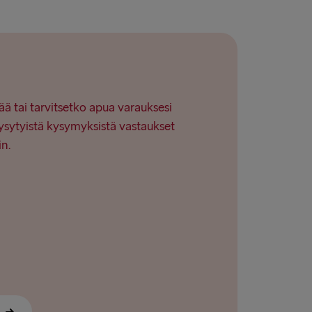
→ Nynäshamn
→ Ventspils
ää tai tarvitsetko apua varauksesi
ysytyistä kysymyksistä vastaukset
in.