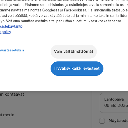
stotietoja varten. Etsimme selaushistoriasi ja ostotietojesi avulla samanlaisia asia
 voimme näyttää mainontaa Googlessa ja Facebookissa. Hallinnoimalla tietosuoja
iasi voit päättää, ketkä voivat käyttää tietojasi ja mihin tarkoituksiin sallit niide
elyn. Voit aina muuttaa asetuksia tai peruuttaa suostumuksesi koska tahansa.
västekäytäntö
 policy
Alkaen 9
, yksi suunta,
evästeasetuksia
en
Vain välttämättömät
Meno-pa
Hyväksy kaikki evästeet
Reitti
kylä, jonka
Gothenbur
Tanskan
eri kohtaavat
MUUT LAUTTAR
Lähtöpäivä
Gothenburg 
si merta
Frederiksha
Näytä edul