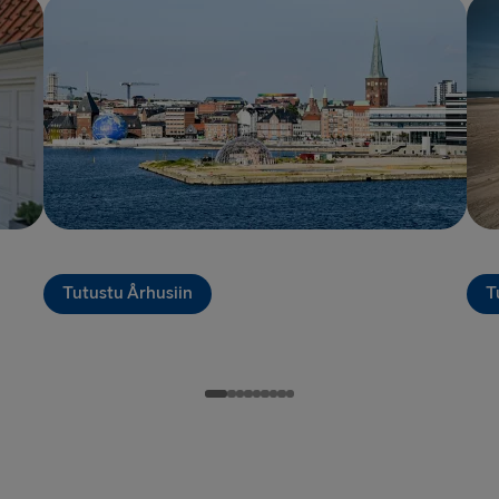
Halmstad →
Karlskrona 
Dublin → Ho
Belfast → Li
Belfast → C
Hook of Hol
Rosslare → 
Tutustu Århusiin
T
LATVIASTA SA
Liepāja → 
Travemünde
LATVIASTA RU