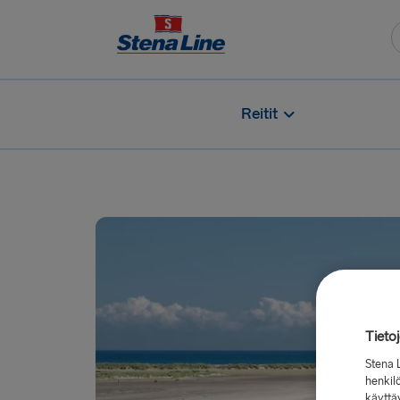
Reitit
Tieto
Stena 
henkilö
käyttä