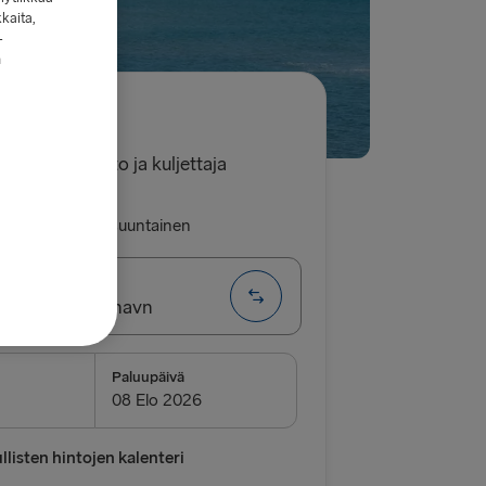
kkaita,
-
n
9.60€
 yksi henkilöauto ja kuljettaja
luu
Yhdensuuntainen
g → Frederikshavn
EITIT
Paluupäivä
→ Frederikshavn
vn → Gothenburg
listen hintojen kalenteri