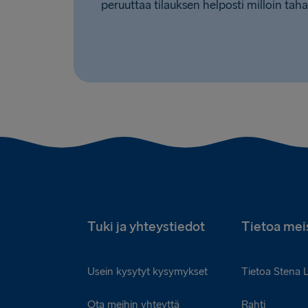
peruuttaa tilauksen helposti milloin taha
Tuki ja yhteystiedot
Tietoa mei
Usein kysytyt kysymykset
Tietoa Stena 
Ota meihin yhteyttä
Rahti