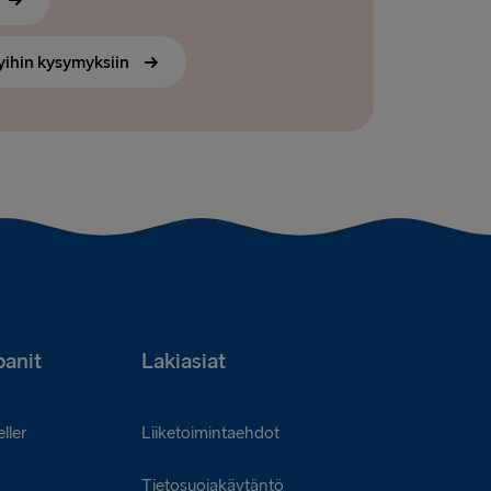
yihin kysymyksiin
anit
Lakiasiat
ller
Liiketoimintaehdot
Tietosuojakäytäntö