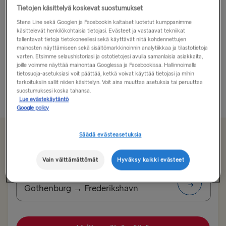
Tietojen käsittelyä koskevat suostumukset
Haluatko seikkailla ulkoilmassa? WOW Parkissa nouset
Stena Line sekä Googlen ja Facebookin kaltaiset luotetut kumppanimme
korkealle puiden latvojen yläpuolelle ja sitten pääset
käsittelevät henkilökohtaisia tietojasi. Evästeet ja vastaavat tekniikat
tutkailemaan maanalaista maailmaa. Se on vain yksi
tallentavat tietoja tietokoneellesi sekä käyttävät niitä kohdennettujen
mainosten näyttämiseen sekä sisältömarkkinoinnin analytiikkaa ja tilastotietoja
viidestä nähtävyydestä, jotka tekevät Tanskan
varten. Etsimme selaushistoriasi ja ostotietojesi avulla samanlaisia asiakkaita,
LEGOLAND® Billund Resortissa käynnistä niin
joille voimme näyttää mainontaa Googlessa ja Facebookissa. Hallinnoimalla
tietosuoja-asetuksiasi voit päättää, ketkä voivat käyttää tietojasi ja mihin
erityisen – ja seikkailu alkaa jo Stena Linen laivassa...
tarkoituksiin sallit niiden käsittelyn. Voit aina muuttaa asetuksia tai peruuttaa
suostumuksesi koska tahansa.
Lue lisää
Lue evästekäytäntö
Google policy
Säädä evästeasetuksia
Säästä jopa 20 %
Vain välttämättömät
Hyväksy kaikki evästeet
Reitti
Gothenburg → Frederikshavn
MUUT LAUTTAREITIT