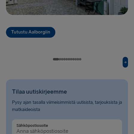
Fishguard → Rosslare
Kiel → Gothenburg
Halmstad → Grenaa
Tutustu Aalborgiin
Karlskrona → Gdynia
Dublin → Holyhead
Belfast → Liverpool
Belfast → Cairnryan
Hook of Holland → Harwich
Tilaa uutiskirjeemme
Rosslare → Fishguard
Pysy ajan tasalla viimeisimmistä uutisista, tarjouksista ja
matkaideoista
LATVIASTA SAKSAAN
Sähköpostiosoite
Liepāja → Travemünde