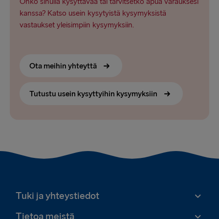
Onko sinulla kysyttävää tai tarvitsetko apua varauksesi
kanssa? Katso usein kysytyistä kysymyksistä
vastaukset yleisimpiin kysymyksiin.
Ota meihin yhteyttä
Tutustu usein kysyttyihin kysymyksiin
Tuki ja yhteystiedot
Tietoa meistä