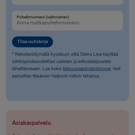
Travemünde → Liepāja
Puhelinnumero (valinnainen)
LATVIASTA RUOTSIIN
Ventspils → Nynäshamn
Tilaa uutiskirje
Nynäshamn → Ventspils
* Rekisteröitymällä hyväksyt, että Stena Line käyttää
sähköpostiosoitettasi uutisten ja erikoistarjousten
lähettämiseen. Lue koko
tietosuojakäytäntömme
. Voit
peruuttaa tilauksen helposti milloin tahansa.
Asiakaspalvelu