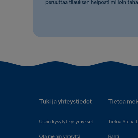
peruuttaa tilauksen helposti milloin taha
Tuki ja yhteystiedot
Tietoa mei
Usein kysytyt kysymykset
Tietoa Stena 
Ota meihin yhteyttä
Rahti