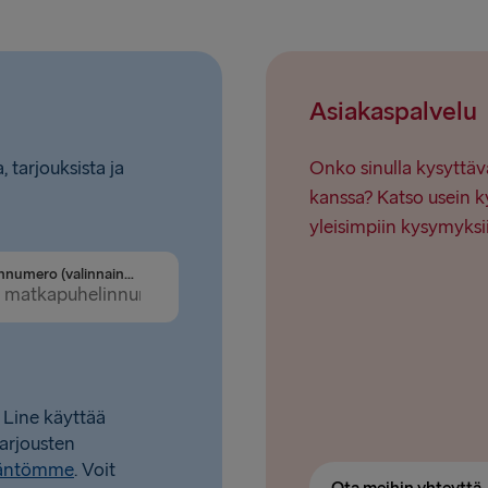
Ventspils 
Nynäshamn 
Asiakaspalvelu
, tarjouksista ja
Onko sinulla kysyttäv
kanssa? Katso usein k
yleisimpiin kysymyksi
Puhelinnumero (valinnainen)
 Line käyttää
tarjousten
täntömme
. Voit