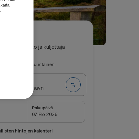
kkaita,
-
n
9.60€
 yksi henkilöauto ja kuljettaja
luu
Yhdensuuntainen
g → Frederikshavn
EITIT
Paluupäivä
→ Frederikshavn
vn → Gothenburg
listen hintojen kalenteri