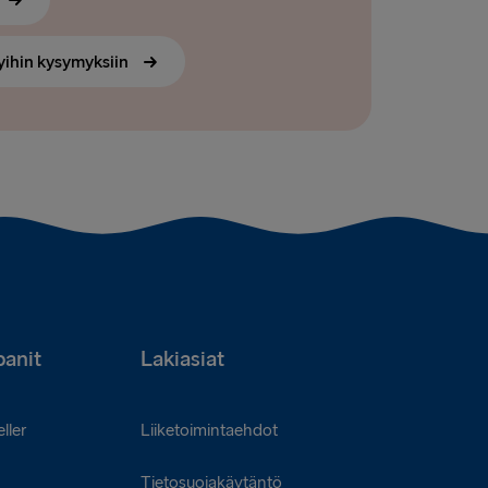
yihin kysymyksiin
anit
Lakiasiat
ller
Liiketoimintaehdot
Tietosuojakäytäntö