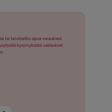
→ Nynäshamn
→ Ventspils
ää tai tarvitsetko apua varauksesi
ysytyistä kysymyksistä vastaukset
in.