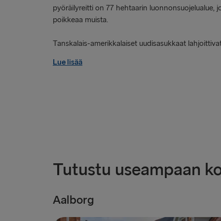
pyöräilyreitti on 77 hehtaarin luonnonsuojelualue, j
poikkeaa muista.
Tanskalais-amerikkalaiset uudisasukkaat lahjoittiva
Lue lisää
Tutustu useampaan k
Aalborg