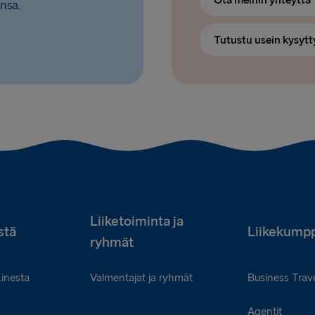
Ota meihin yhteyttä
nsa.
Tutustu usein kysytt
Liiketoiminta ja
stä
Liikekumpp
ryhmät
Linesta
Valmentajat ja ryhmät
Business Trave
Agentit