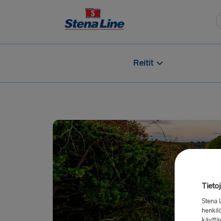
Reitit
Tieto
Stena 
henkilö
käyttä