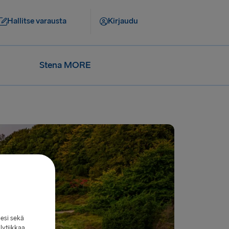
Hallitse varausta
Kirjaudu
Stena MORE
lesi sekä
lytiikkaa