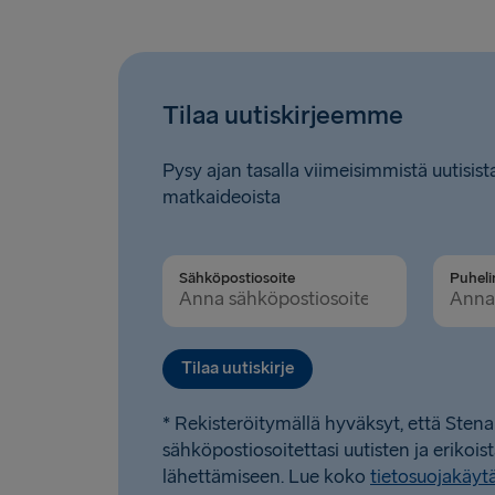
Tilaa uutiskirjeemme
Pysy ajan tasalla viimeisimmistä uutisista
matkaideoista
Sähköpostiosoite
Tilaa uutiskirje
* Rekisteröitymällä hyväksyt, että Stena
sähköpostiosoitettasi uutisten ja erikois
lähettämiseen. Lue koko
tietosuojakäy