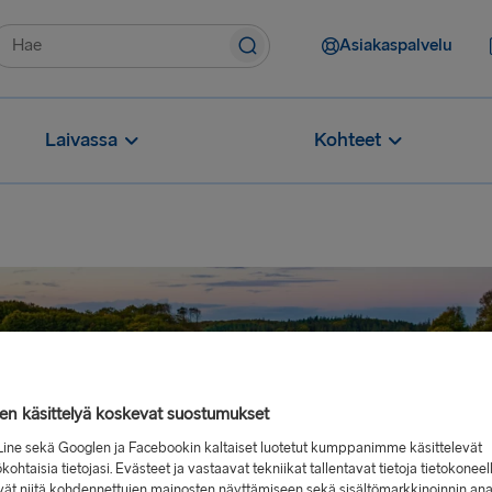
Asiakaspalvelu
Laivassa
Kohteet
jen käsittelyä koskevat suostumukset
Line sekä Googlen ja Facebookin kaltaiset luotetut kumppanimme käsittelevät
kohtaisia tietojasi. Evästeet ja vastaavat tekniikat tallentavat tietoja tietokoneel
vät niitä kohdennettujen mainosten näyttämiseen sekä sisältömarkkinoinnin ana