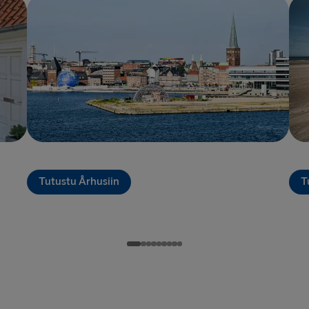
Halmstad →
Karlskrona 
Dublin → Ho
Belfast → Li
Belfast → C
Hook of Hol
Rosslare → 
Tutustu Århusiin
T
LATVIASTA SA
Liepāja → 
Travemünde
LATVIASTA RU