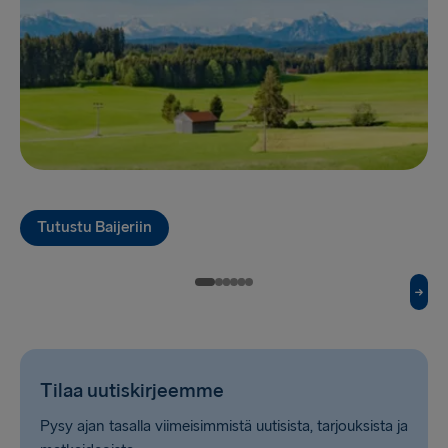
Liverpool → Belfast
Cairnryan → Belfast
Harwich → Hook of Holland
Fishguard → Rosslare
Kiel → Gothenburg
Halmstad → Grenaa
Tutustu Baijeriin
Karlskrona → Gdynia
Dublin → Holyhead
Belfast → Liverpool
Belfast → Cairnryan
Tilaa uutiskirjeemme
Hook of Holland → Harwich
Pysy ajan tasalla viimeisimmistä uutisista, tarjouksista ja