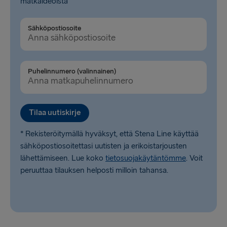
matkaideoista
Rosslare → Fishguard
Sähköpostiosoite
LATVIASTA SAKSAAN
Liepāja → Travemünde
Puhelinnumero (valinnainen)
Travemünde → Liepāja
LATVIASTA RUOTSIIN
Tilaa uutiskirje
Ventspils → Nynäshamn
* Rekisteröitymällä hyväksyt, että Stena Line käyttää
Nynäshamn → Ventspils
sähköpostiosoitettasi uutisten ja erikoistarjousten
lähettämiseen. Lue koko
tietosuojakäytäntömme
. Voit
peruuttaa tilauksen helposti milloin tahansa.