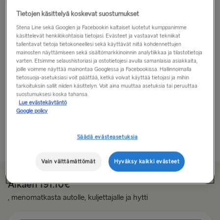
Tietojen käsittelyä koskevat suostumukset
Schleswig-Holstein – todellinen pohjoinen
Stena Line sekä Googlen ja Facebookin kaltaiset luotetut kumppanimme
käsittelevät henkilökohtaisia tietojasi. Evästeet ja vastaavat tekniikat
Saksan todelliseksi pohjoiseksi nimetty Schleswig-
tallentavat tietoja tietokoneellesi sekä käyttävät niitä kohdennettujen
Holstein on Saksan pohjoisin osavaltio. Schleswig-
mainosten näyttämiseen sekä sisältömarkkinoinnin analytiikkaa ja tilastotietoja
varten. Etsimme selaushistoriasi ja ostotietojesi avulla samanlaisia asiakkaita,
Holstein on juuri oikea paikka sinulle, halusitpa sitten
joille voimme näyttää mainontaa Googlessa ja Facebookissa. Hallinnoimalla
kaupunkiloman täynnä vilkasta kulttuuria ja kulinaarisia
tietosuoja-asetuksiasi voit päättää, ketkä voivat käyttää tietojasi ja mihin
elämyksiä tai astua sivuun polulta ja tutustua alueen
tarkoituksiin sallit niiden käsittelyn. Voit aina muuttaa asetuksia tai peruuttaa
suostumuksesi koska tahansa.
tarjoamiin nähtävyyksiin.
Lue evästekäytäntö
Google policy
Kiel...
Säädä evästeasetuksia
Lue lisää
Vain välttämättömät
Hyväksy kaikki evästeet
Alkaen 191.10€
, menomatkasta autolle, kuljettajalle ja hytti