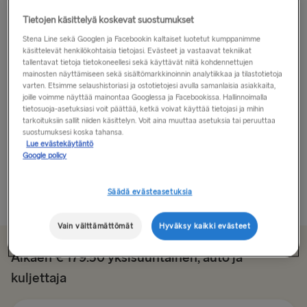
Tietojen käsittelyä koskevat suostumukset
Manchester tarjoaa paljon muutakin!
Stena Line sekä Googlen ja Facebookin kaltaiset luotetut kumppanimme
käsittelevät henkilökohtaisia tietojasi. Evästeet ja vastaavat tekniikat
Manchesterin voidaan sanoa olevan yksi Yhdistyneen
tallentavat tietoja tietokoneellesi sekä käyttävät niitä kohdennettujen
kuningaskunnan vieraanvaraisimmista kaupungeista.
mainosten näyttämiseen sekä sisältömarkkinoinnin analytiikkaa ja tilastotietoja
Sen pohjoisen maanläheinen viehätys käärittynä
varten. Etsimme selaushistoriasi ja ostotietojesi avulla samanlaisia asiakkaita,
joille voimme näyttää mainontaa Googlessa ja Facebookissa. Hallinnoimalla
hyvän maun maineeseen saa ihmiset palaamaan aina
tietosuoja-asetuksiasi voit päättää, ketkä voivat käyttää tietojasi ja mihin
uudestaan ja uudestaan.
tarkoituksiin sallit niiden käsittelyn. Voit aina muuttaa asetuksia tai peruuttaa
suostumuksesi koska tahansa.
Lue evästekäytäntö
Vaikka Manchester on kuuluisa Valioliigan johtavista
Google policy
jalkapallojoukkueista, Unitedista ja Citystä...
Säädä evästeasetuksia
Lue lisää
Vain välttämättömät
Hyväksy kaikki evästeet
Alkaen € 179.50 yksisuuntainen, auto ja
kuljettaja