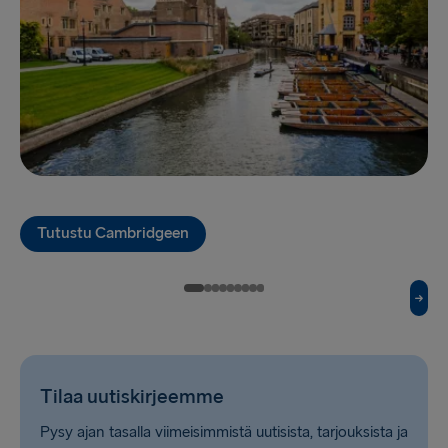
Liverpool → Belfast
Cairnryan → Belfast
Harwich → Hook of Holland
Fishguard → Rosslare
Kiel → Gothenburg
Halmstad → Grenaa
Tutustu Cambridgeen
Karlskrona → Gdynia
Dublin → Holyhead
Belfast → Liverpool
Belfast → Cairnryan
Tilaa uutiskirjeemme
Hook of Holland → Harwich
Pysy ajan tasalla viimeisimmistä uutisista, tarjouksista ja