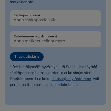
matkaideoista
Rosslare → Fishguard
Sähköpostiosoite
LATVIASTA SAKSAAN
Liepāja → Travemünde
Puhelinnumero (valinnainen)
Travemünde → Liepāja
LATVIASTA RUOTSIIN
Tilaa uutiskirje
Ventspils → Nynäshamn
* Rekisteröitymällä hyväksyt, että Stena Line käyttää
Nynäshamn → Ventspils
sähköpostiosoitettasi uutisten ja erikoistarjousten
lähettämiseen. Lue koko
tietosuojakäytäntömme
. Voit
peruuttaa tilauksen helposti milloin tahansa.