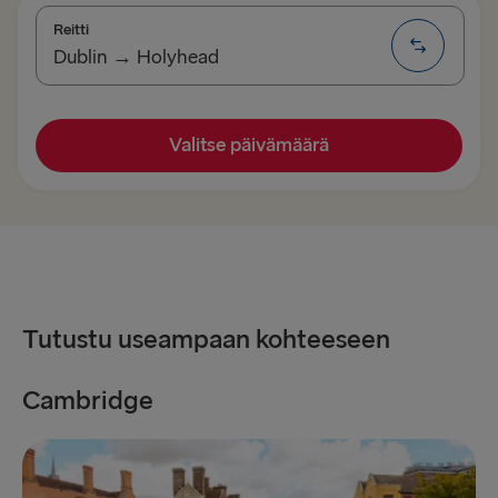
Reitti
Dublin → Holyhead
MUUT LAUTTAREITIT
Valitse päivämäärä
Gothenburg → Frederikshavn
Frederikshavn → Gothenburg
Rostock → Trelleborg
Trelleborg → Rostock
Tutustu useampaan kohteeseen
Gothenburg → Kiel
Grenaa → Halmstad
Cambridge
C
Gdynia → Karlskrona
Holyhead → Dublin