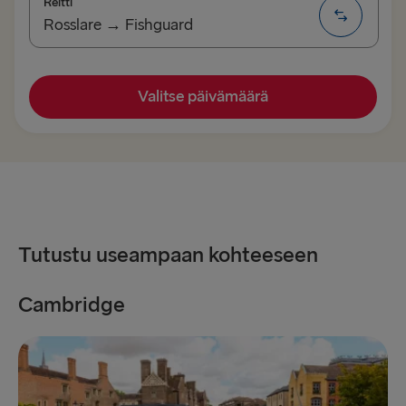
Reitti
Rosslare → Fishguard
MUUT LAUTTAREITIT
Valitse päivämäärä
Gothenburg → Frederikshavn
Frederikshavn → Gothenburg
Rostock → Trelleborg
Trelleborg → Rostock
Tutustu useampaan kohteeseen
Gothenburg → Kiel
Grenaa → Halmstad
Cambridge
E
Gdynia → Karlskrona
Holyhead → Dublin
Liverpool → Belfast