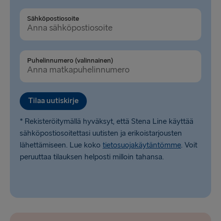
Sähköpostiosoite
LATVIASTA SAKSAAN
Liepāja → Travemünde
Puhelinnumero (valinnainen)
Travemünde → Liepāja
LATVIASTA RUOTSIIN
Tilaa uutiskirje
Ventspils → Nynäshamn
* Rekisteröitymällä hyväksyt, että Stena Line käyttää
Nynäshamn → Ventspils
sähköpostiosoitettasi uutisten ja erikoistarjousten
lähettämiseen. Lue koko
tietosuojakäytäntömme
. Voit
peruuttaa tilauksen helposti milloin tahansa.