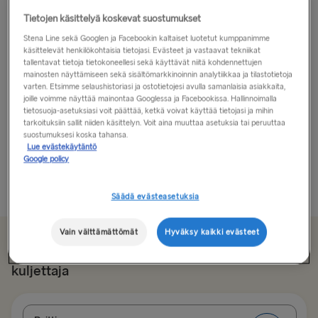
Tietojen käsittelyä koskevat suostumukset
Cardiff autolla on jotain uskomatonta!
Stena Line sekä Googlen ja Facebookin kaltaiset luotetut kumppanimme
käsittelevät henkilökohtaisia tietojasi. Evästeet ja vastaavat tekniikat
Cardiff on Walesin pääkaupunki, mutta se ei
tallentavat tietoja tietokoneellesi sekä käyttävät niitä kohdennettujen
välttämättä ole suurin syy käydä siellä. Tämä Etelä-
mainosten näyttämiseen sekä sisältömarkkinoinnin analytiikkaa ja tilastotietoja
varten. Etsimme selaushistoriasi ja ostotietojesi avulla samanlaisia asiakkaita,
Walesin keskus nimittäin sijaitsee koilliseen
joille voimme näyttää mainontaa Googlessa ja Facebookissa. Hallinnoimalla
Glamorganin laaksosta, joka on mahdollisesti Walesin
tietosuoja-asetuksiasi voit päättää, ketkä voivat käyttää tietojasi ja mihin
tarkoituksiin sallit niiden käsittelyn. Voit aina muuttaa asetuksia tai peruuttaa
parhaiten pidetty salaisuus…
suostumuksesi koska tahansa.
Lue evästekäytäntö
Joten älä kerro kenellekään, mutta...
Google policy
Lue lisää
Säädä evästeasetuksia
Vain välttämättömät
Hyväksy kaikki evästeet
Alkaen € 179.50 yksisuuntainen, auto ja
kuljettaja