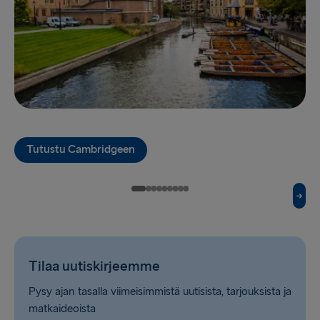
Cairnryan → Belfast
Harwich → Hook of Holland
Fishguard → Rosslare
Kiel → Gothenburg
Halmstad → Grenaa
Tutustu Cambridgeen
Karlskrona → Gdynia
Dublin → Holyhead
Belfast → Liverpool
Belfast → Cairnryan
Tilaa uutiskirjeemme
Hook of Holland → Harwich
Pysy ajan tasalla viimeisimmistä uutisista, tarjouksista ja
matkaideoista
Rosslare → Fishguard