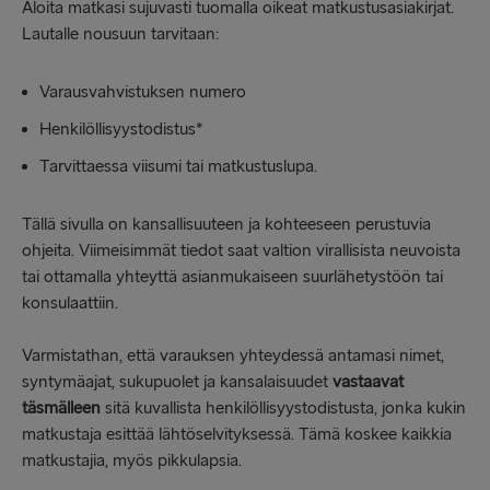
Aloita matkasi sujuvasti tuomalla oikeat matkustusasiakirjat.
Lautalle nousuun tarvitaan:
Varausvahvistuksen numero
Henkilöllisyystodistus*
Tarvittaessa viisumi tai matkustuslupa.
Tällä sivulla on kansallisuuteen ja kohteeseen perustuvia
ohjeita. Viimeisimmät tiedot saat valtion virallisista neuvoista
tai ottamalla yhteyttä asianmukaiseen suurlähetystöön tai
konsulaattiin.
Varmistathan, että varauksen yhteydessä antamasi nimet,
syntymäajat, sukupuolet ja kansalaisuudet
vastaavat
täsmälleen
sitä kuvallista henkilöllisyystodistusta, jonka kukin
matkustaja esittää lähtöselvityksessä. Tämä koskee kaikkia
matkustajia, myös pikkulapsia.