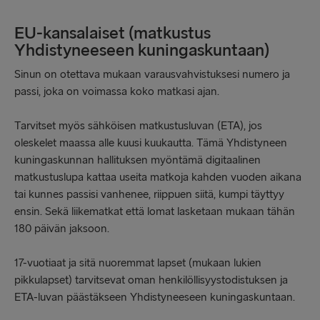
EU-kansalaiset (matkustus
Yhdistyneeseen kuningaskuntaan)
Sinun on otettava mukaan varausvahvistuksesi numero ja
passi, joka on voimassa koko matkasi ajan.
Tarvitset myös sähköisen matkustusluvan (ETA), jos
oleskelet maassa alle kuusi kuukautta. Tämä Yhdistyneen
kuningaskunnan hallituksen myöntämä digitaalinen
matkustuslupa kattaa useita matkoja kahden vuoden aikana
tai kunnes passisi vanhenee, riippuen siitä, kumpi täyttyy
ensin. Sekä liikematkat että lomat lasketaan mukaan tähän
180 päivän jaksoon.
17-vuotiaat ja sitä nuoremmat lapset (mukaan lukien
pikkulapset) tarvitsevat oman henkilöllisyystodistuksen ja
ETA-luvan päästäkseen Yhdistyneeseen kuningaskuntaan.