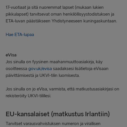
17-vuotiaat ja sitä nuoremmat lapset (mukaan lukien
pikkulapset) tarvitsevat oman henkilöllisyystodistuksen ja
ETA-luvan päästäkseen Yhdistyneeseen kuningaskuntaan.
Hae ETA-lupaa
eVisa
Jos sinulla on fyysinen maahanmuuttoasiakirja, käy
osoitteessa
gov.uk/evisa
saadaksesi lisätietoja eVisaan
päivittämisestä ja UKVI-tilin luomisesta.
Jos sinulla on jo eVisa, varmista, että matkustusasiakirjasi on
rekisteröity UKVI-tilillesi.
EU-kansalaiset (matkustus Irlantiin)
Tarvitset varausvahvistuksen numeron ja virallisen