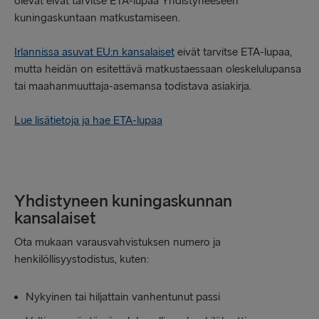
olevat eivät tarvitse ETA-lupaa Yhdistyneeseen
kuningaskuntaan matkustamiseen.
Irlannissa asuvat EU:n kansalaiset
eivät tarvitse ETA-lupaa,
mutta heidän on esitettävä matkustaessaan oleskelulupansa
tai maahanmuuttaja-asemansa todistava asiakirja.
Lue lisätietoja ja hae ETA-lupaa
Yhdistyneen kuningaskunnan
kansalaiset
Ota mukaan varausvahvistuksen numero ja
henkilöllisyystodistus, kuten:
Nykyinen tai hiljattain vanhentunut passi