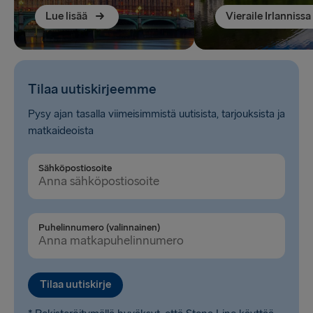
Lue lisää
Vieraile Irlannissa
Tilaa uutiskirjeemme
Pysy ajan tasalla viimeisimmistä uutisista, tarjouksista ja
matkaideoista
Sähköpostiosoite
Puhelinnumero (valinnainen)
Tilaa uutiskirje