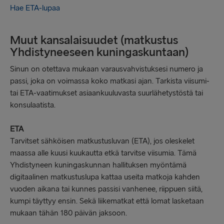
Hae ETA-lupaa
Muut kansalaisuudet (matkustus
Yhdistyneeseen kuningaskuntaan)
Sinun on otettava mukaan varausvahvistuksesi numero ja
passi, joka on voimassa koko matkasi ajan. Tarkista viisumi-
tai ETA-vaatimukset asiaankuuluvasta suurlähetystöstä tai
konsulaatista.
ETA
Tarvitset sähköisen matkustusluvan (ETA), jos oleskelet
maassa alle kuusi kuukautta etkä tarvitse viisumia. Tämä
Yhdistyneen kuningaskunnan hallituksen myöntämä
digitaalinen matkustuslupa kattaa useita matkoja kahden
vuoden aikana tai kunnes passisi vanhenee, riippuen siitä,
kumpi täyttyy ensin. Sekä liikematkat että lomat lasketaan
mukaan tähän 180 päivän jaksoon.