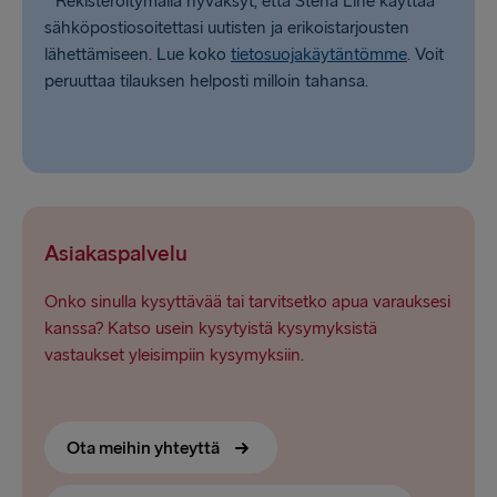
* Rekisteröitymällä hyväksyt, että Stena Line käyttää
sähköpostiosoitettasi uutisten ja erikoistarjousten
lähettämiseen. Lue koko
tietosuojakäytäntömme
. Voit
peruuttaa tilauksen helposti milloin tahansa.
Asiakaspalvelu
Onko sinulla kysyttävää tai tarvitsetko apua varauksesi
kanssa? Katso usein kysytyistä kysymyksistä
vastaukset yleisimpiin kysymyksiin.
Ota meihin yhteyttä