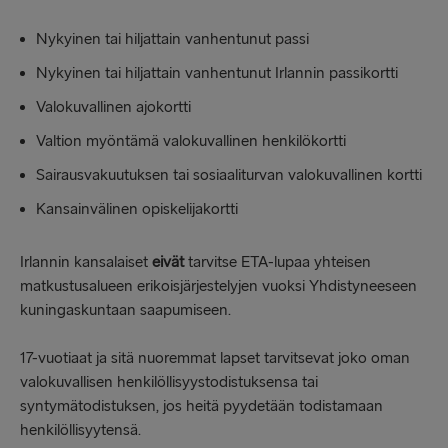
Nykyinen tai hiljattain vanhentunut passi
Nykyinen tai hiljattain vanhentunut Irlannin passikortti
Valokuvallinen ajokortti
Valtion myöntämä valokuvallinen henkilökortti
Sairausvakuutuksen tai sosiaaliturvan valokuvallinen kortti
Kansainvälinen opiskelijakortti
Irlannin kansalaiset
eivät
tarvitse ETA-lupaa yhteisen
matkustusalueen erikoisjärjestelyjen vuoksi Yhdistyneeseen
kuningaskuntaan saapumiseen.
17-vuotiaat ja sitä nuoremmat lapset tarvitsevat joko oman
valokuvallisen henkilöllisyystodistuksensa tai
syntymätodistuksen, jos heitä pyydetään todistamaan
henkilöllisyytensä.