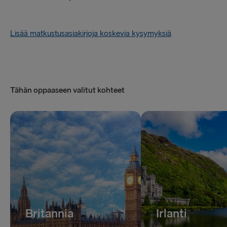
Lisää matkustusasiakirjoja koskevia kysymyksiä
Tähän oppaaseen valitut kohteet
Britannia
Irlanti