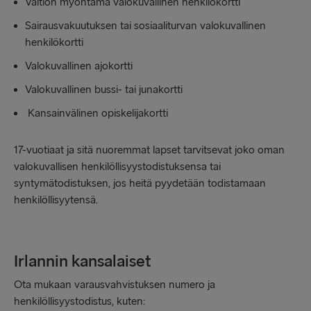
Valtion myöntämä valokuvallinen henkilökortti
Sairausvakuutuksen tai sosiaaliturvan valokuvallinen
henkilökortti
Valokuvallinen ajokortti
Valokuvallinen bussi- tai junakortti
Kansainvälinen opiskelijakortti
17-vuotiaat ja sitä nuoremmat lapset tarvitsevat joko oman
valokuvallisen henkilöllisyystodistuksensa tai
syntymätodistuksen, jos heitä pyydetään todistamaan
henkilöllisyytensä.
Irlannin kansalaiset
Ota mukaan varausvahvistuksen numero ja
henkilöllisyystodistus, kuten: