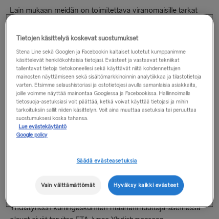
Lain mukaan meidän on toimitettava viranomaisille tarkat
matkustajatiedot ennen matkaa. Jos jokin tieto on
virheellinen, et välttämättä pääse alukseen, ja vastaat kaikista
Tietojen käsittelyä koskevat suostumukset
tästä aiheutuvista kustannuksista.
Stena Line sekä Googlen ja Facebookin kaltaiset luotetut kumppanimme
käsittelevät henkilökohtaisia tietojasi. Evästeet ja vastaavat tekniikat
*
Kaikissa passeissa on oltava MRZ-koodi. Tämä löytyy
tallentavat tietoja tietokoneellesi sekä käyttävät niitä kohdennettujen
mainosten näyttämiseen sekä sisältömarkkinoinnin analytiikkaa ja tilastotietoja
henkilötietosivulta ja koostuu yleensä 1–3 rivistä kirjaimia ja
varten. Etsimme selaushistoriasi ja ostotietojesi avulla samanlaisia asiakkaita,
numeroita.
joille voimme näyttää mainontaa Googlessa ja Facebookissa. Hallinnoimalla
tietosuoja-asetuksiasi voit päättää, ketkä voivat käyttää tietojasi ja mihin
tarkoituksiin sallit niiden käsittelyn. Voit aina muuttaa asetuksia tai peruuttaa
TÄRKEÄ MATKAPÄIVITYS
suostumuksesi koska tahansa.
Lue evästekäytäntö
Google policy
Jos aiot vierailla Yhdistyneessä kuningaskunnassa lyhyen
ajan etkä tarvitse viisumia, sinun on ehkä haettava ETA-
lupaa. Se on digitaalinen matkustuslupa. Muista hakea ETA-
Säädä evästeasetuksia
lupaa
ennen
matkaa.
Vain välttämättömät
Hyväksy kaikki evästeet
Yhdistyneen kuningaskunnan ja Irlannin kansalaiset sekä
Yhdistyneen kuningaskunnan maahanmuuttaja-asemassa