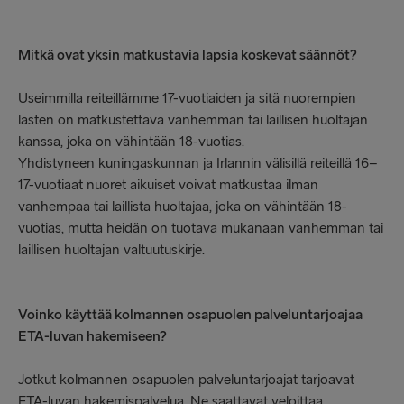
Mitkä ovat yksin matkustavia lapsia koskevat säännöt?
Useimmilla reiteillämme 17-vuotiaiden ja sitä nuorempien
lasten on matkustettava vanhemman tai laillisen huoltajan
kanssa, joka on vähintään 18-vuotias.
Yhdistyneen kuningaskunnan ja Irlannin välisillä reiteillä 16–
17-vuotiaat nuoret aikuiset voivat matkustaa ilman
vanhempaa tai laillista huoltajaa, joka on vähintään 18-
vuotias, mutta heidän on tuotava mukanaan vanhemman tai
laillisen huoltajan valtuutuskirje.
Voinko käyttää kolmannen osapuolen palveluntarjoajaa
ETA-luvan hakemiseen?
Jotkut kolmannen osapuolen palveluntarjoajat tarjoavat
ETA-luvan hakemispalvelua. Ne saattavat veloittaa