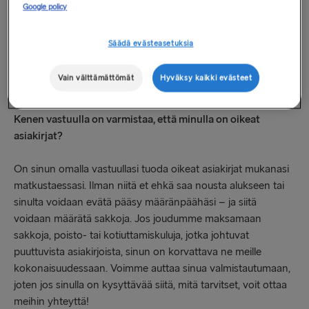
Google policy
Saatamme tarkistaa matkustusasiakirjat reitistä riippuen
lähtöselvityksen, alukseen nousemisen, maihinnousun ja
Säädä evästeasetuksia
maahan saapumisen yhteydessä. Pidä matkustusasiakirjasi
käden ulottuvilla.
Vain välttämättömät
Hyväksy kaikki evästeet
Kenen vastuulla on varmistaa, että minulla on oikeat
asiakirjat?
On sinun omalla vastuullasi tuoda oikeat asiakirjat mukanasi
matkustaessasi. Ilman niitä et ehkä saa nousta alukseen tai
sinulta voidaan evätä pääsy määränpäähäsi – ja siitä
voidaan määrätä sakkoja. Jos joudumme maksamaan
sakkoja, poisto- tai kotiuttamiskuluja, jotka johtuvat
puuttuvista asiakirjoista, sinun on korvattava ne meille
kokonaisuudessaan. Voimme auttaa sinua valmistautumaan,
joten jos sinulla on kysyttävää siitä, mitä tarvitset, voit ottaa
meihin yhteyttä!