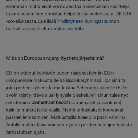
enemmän mutta eivät voi nopeuttaa hakemuksen käsittelyä.
Luvan hakeminen onnistuu helposti itse verkossa tai UK ETA
-sovelluksessa. Lue lisää
Yhdistyneen kuningaskunnan
hallituksen viralliselta verkkosivustolta
.
Mikä on Euroopan rajanylitystietojärjestelmä?
EU on ottanut käyttöön uuden rajajärjestelmän EU:n
ulkopuolisille matkustajille kaikissa ikäryhmissä. Jos sinä tai
joku perheesi jäsenistä matkustaa Schengen-alueelle (EU:n
avoin rajat ylittävä alue) lyhyelle oleskelulle*, sinun tulee nyt
rekisteröidä
biometriset tiedot
(sormenjäljet ja valokuva)
kaikilta matkustajilta rajalla. Nämä tarkastukset korvaavat
passien leimaamisen. Matkustajilla tulee olla passi valmiina.
Autolla matkustavia voidaan pyytää poistumaan ajoneuvosta
tarkastuksen ajaksi.