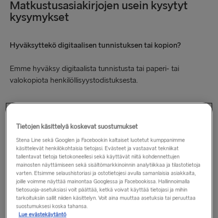
Matkustusasiakirjojen usein kysytyt
kysymykset
Hyväksyttekö digitaalisen tunnistuksen tai kopion?
Emme hyväksy digitaalista tunnistusta tai paperi- tai
valokopiota henkilöllisyystodistuksesta.
Varauksessani oleva nimi ei vastaa passiani. Mitä voin
Tietojen käsittelyä koskevat suostumukset
tehdä?
Stena Line sekä Googlen ja Facebookin kaltaiset luotetut kumppanimme
käsittelevät henkilökohtaisia tietojasi. Evästeet ja vastaavat tekniikat
Ota yhteyttä asiakaspalveluumme. Jos passisi ei vastaa
tallentavat tietoja tietokoneellesi sekä käyttävät niitä kohdennettujen
varaustasi, et ehkä saa nousta alukseen tai vakuutuksesi ei
mainosten näyttämiseen sekä sisältömarkkinoinnin analytiikkaa ja tilastotietoja
ehkä ole voimassa.
varten. Etsimme selaushistoriasi ja ostotietojesi avulla samanlaisia asiakkaita,
joille voimme näyttää mainontaa Googlessa ja Facebookissa. Hallinnoimalla
tietosuoja-asetuksiasi voit päättää, ketkä voivat käyttää tietojasi ja mihin
tarkoituksiin sallit niiden käsittelyn. Voit aina muuttaa asetuksia tai peruuttaa
suostumuksesi koska tahansa.
Milloin minun on esitettävä henkilöllisyystodistukseni?
Lue evästekäytäntö