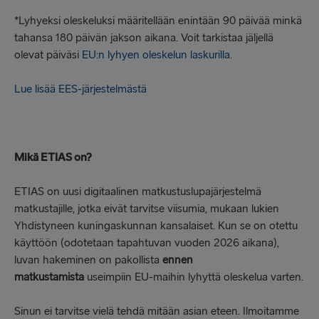
*Lyhyeksi oleskeluksi määritellään enintään 90 päivää minkä
tahansa 180 päivän jakson aikana. Voit tarkistaa jäljellä
olevat päiväsi
EU:n lyhyen oleskelun laskurilla.
Lue lisää EES-järjestelmästä
Mikä ETIAS on?
ETIAS on uusi digitaalinen matkustuslupajärjestelmä
matkustajille, jotka eivät tarvitse viisumia, mukaan lukien
Yhdistyneen kuningaskunnan kansalaiset. Kun se on otettu
käyttöön (odotetaan tapahtuvan vuoden 2026 aikana),
luvan hakeminen on pakollista
ennen
matkustamista
useimpiin EU-maihin lyhyttä oleskelua varten.
Sinun ei tarvitse vielä tehdä mitään asian eteen. Ilmoitamme