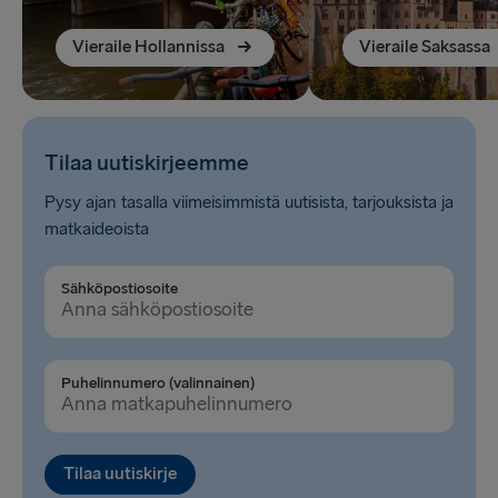
Vieraile Hollannissa
Vieraile Saksassa
Tilaa uutiskirjeemme
Pysy ajan tasalla viimeisimmistä uutisista, tarjouksista ja
matkaideoista
Sähköpostiosoite
Puhelinnumero (valinnainen)
Tilaa uutiskirje