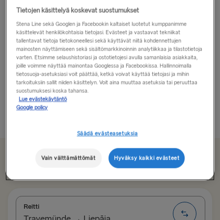
Tietojen käsittelyä koskevat suostumukset
Riika on todella ainutlaatuinen paikka.
Stena Line sekä Googlen ja Facebookin kaltaiset luotetut kumppanimme
käsittelevät henkilökohtaisia tietojasi. Evästeet ja vastaavat tekniikat
Puhuessaan Riiasta ihmiset eivät kuvaile sitä
tallentavat tietoja tietokoneellesi sekä käyttävät niitä kohdennettujen
mainosten näyttämiseen sekä sisältömarkkinoinnin analytiikkaa ja tilastotietoja
pääkaupunkina vaan ”kruununjalokivenä”. Kaikki täällä
varten. Etsimme selaushistoriasi ja ostotietojesi avulla samanlaisia asiakkaita,
on omalla tasollaan: arkkitehtuuri, kulttuuri,
joille voimme näyttää mainontaa Googlessa ja Facebookissa. Hallinnoimalla
vieraanvaraisuus, vastaanotto! Tämä on vanha
tietosuoja-asetuksiasi voit päättää, ketkä voivat käyttää tietojasi ja mihin
tarkoituksiin sallit niiden käsittelyn. Voit aina muuttaa asetuksia tai peruuttaa
kaupunki, jolla on nuori sielu, joten se on eloisa ja
suostumuksesi koska tahansa.
täynnä seuraelämää...
Lue evästekäytäntö
Google policy
Lue lisää
Säädä evästeasetuksia
Alkaen 135.00€
Vain välttämättömät
Hyväksy kaikki evästeet
, menomatkasta autolle, kuljettajalle ja istumapaikalle
Reitti
Travemünde → Liepāja