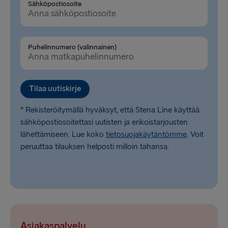
Sähköpostiosoite
LATVIASTA SAKSAAN
Liepāja → Travemünde
Puhelinnumero (valinnainen)
Travemünde → Liepāja
LATVIASTA RUOTSIIN
Tilaa uutiskirje
Ventspils → Nynäshamn
* Rekisteröitymällä hyväksyt, että Stena Line käyttää
Nynäshamn → Ventspils
sähköpostiosoitettasi uutisten ja erikoistarjousten
lähettämiseen. Lue koko
tietosuojakäytäntömme
. Voit
peruuttaa tilauksen helposti milloin tahansa.
Asiakaspalvelu