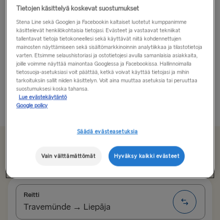
Tietojen käsittelyä koskevat suostumukset
Lomaile rocktähden tavoin Liepājassa!
Stena Line sekä Googlen ja Facebookin kaltaiset luotetut kumppanimme
käsittelevät henkilökohtaisia tietojasi. Evästeet ja vastaavat tekniikat
Latvian länsirannikolla Itämeren äärellä sijaitseva
tallentavat tietoja tietokoneellesi sekä käyttävät niitä kohdennettujen
mainosten näyttämiseen sekä sisältömarkkinoinnin analytiikkaa ja tilastotietoja
Liepāja on maan kolmanneksi suurin kaupunki, joka on
varten. Etsimme selaushistoriasi ja ostotietojesi avulla samanlaisia asiakkaita,
tunnettu monesta eri syystä. Yksi niistä on sen ranta, ja
joille voimme näyttää mainontaa Googlessa ja Facebookissa. Hallinnoimalla
tietosuoja-asetuksiasi voit päättää, ketkä voivat käyttää tietojasi ja mihin
toinen sen aikaisemmin armeijan käytössä ollut
tarkoituksiin sallit niiden käsittelyn. Voit aina muuttaa asetuksia tai peruuttaa
satama, joka on nykyään vilkas kauppasatama...
suostumuksesi koska tahansa.
Lue evästekäytäntö
Lue lisää
Google policy
Säädä evästeasetuksia
Alkaen 135.00€
Vain välttämättömät
Hyväksy kaikki evästeet
, menomatkasta autolle, kuljettajalle ja istumapaikalle
Reitti
Travemünde → Liepāja