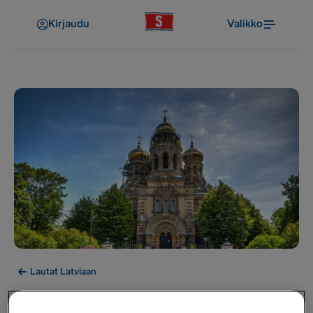
Kirjaudu
Valikko
Lautat Latviaan
Liepāja