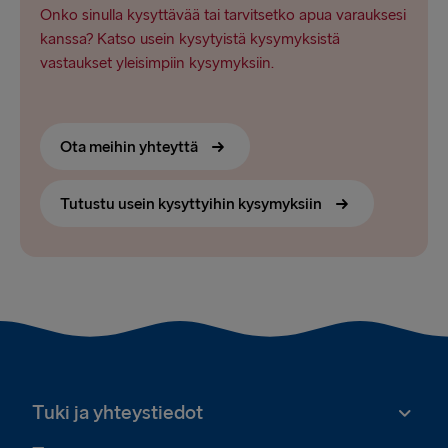
Onko sinulla kysyttävää tai tarvitsetko apua varauksesi
kanssa? Katso usein kysytyistä kysymyksistä
vastaukset yleisimpiin kysymyksiin.
Ota meihin yhteyttä
Tutustu usein kysyttyihin kysymyksiin
Tuki ja yhteystiedot