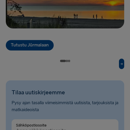
Harwich → Hook of Holland
Fishguard → Rosslare
Kiel → Gothenburg
Halmstad → Grenaa
Tutustu Jūrmalaan
Karlskrona → Gdynia
Dublin → Holyhead
Belfast → Liverpool
Belfast → Cairnryan
Tilaa uutiskirjeemme
Hook of Holland → Harwich
Pysy ajan tasalla viimeisimmistä uutisista, tarjouksista ja
matkaideoista
Rosslare → Fishguard
Sähköpostiosoite
LATVIASTA SAKSAAN