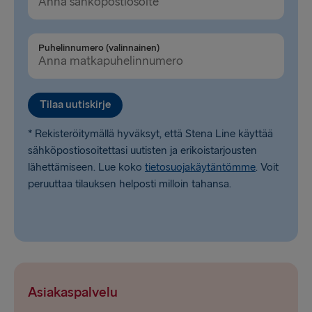
Liepāja → Travemünde
Puhelinnumero (valinnainen)
Travemünde → Liepāja
LATVIASTA RUOTSIIN
Tilaa uutiskirje
Ventspils → Nynäshamn
* Rekisteröitymällä hyväksyt, että Stena Line käyttää
Nynäshamn → Ventspils
sähköpostiosoitettasi uutisten ja erikoistarjousten
lähettämiseen. Lue koko
tietosuojakäytäntömme
. Voit
peruuttaa tilauksen helposti milloin tahansa.
Asiakaspalvelu