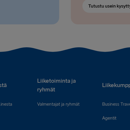
Tutustu usein kysytt
Liiketoiminta ja
stä
Liikekumpp
ryhmät
Linesta
Valmentajat ja ryhmät
Business Trave
Agentit