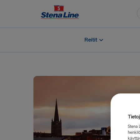
Reitit
Tieto
Stena 
henkilö
käyttä