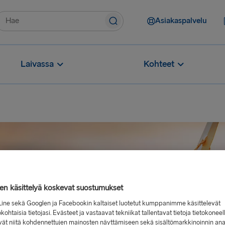
Asiakaspalvelu
Laivassa
Kohteet
jen käsittelyä koskevat suostumukset
Line sekä Googlen ja Facebookin kaltaiset luotetut kumppanimme käsittelevät
kohtaisia tietojasi. Evästeet ja vastaavat tekniikat tallentavat tietoja tietokoneel
vät niitä kohdennettujen mainosten näyttämiseen sekä sisältömarkkinoinnin ana