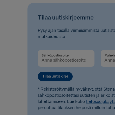
Tilaa uutiskirjeemme
Pysy ajan tasalla viimeisimmistä uutisista
matkaideoista
Sähköpostiosoite
Tilaa uutiskirje
* Rekisteröitymällä hyväksyt, että Stena
sähköpostiosoitettasi uutisten ja erikois
lähettämiseen. Lue koko
tietosuojakäy
peruuttaa tilauksen helposti milloin taha