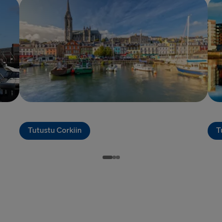
Halmstad →
Karlskrona 
Dublin → Ho
Belfast → Li
Belfast → C
Hook of Hol
Rosslare → 
Tutustu Corkiin
T
LATVIASTA SA
Liepāja → 
Travemünde
LATVIASTA RU