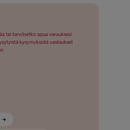
→ Nynäshamn
→ Ventspils
ää tai tarvitsetko apua varauksesi
ysytyistä kysymyksistä vastaukset
in.