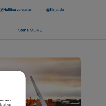
Hallitse varausta
Kirjaudu
Stena MORE
lesi sekä
lytiikkaa