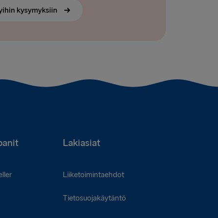
yihin kysymyksiin
anit
Lakiasiat
ller
Liiketoimintaehdot
Tietosuojakäytäntö