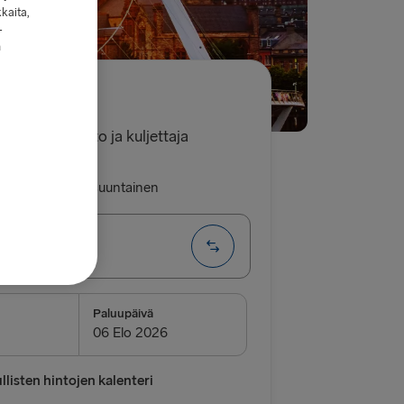
kkaita,
-
n
79.00€
 yksi henkilöauto ja kuljettaja
luu
Yhdensuuntainen
→ Belfast
EITIT
Paluupäivä
→ Frederikshavn
vn → Gothenburg
listen hintojen kalenteri