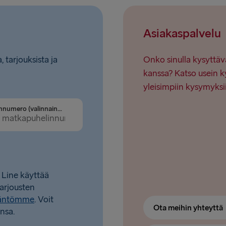
Ventspils 
Asiakaspalvelu
Nynäshamn 
, tarjouksista ja
Onko sinulla kysyttäv
kanssa? Katso usein k
yleisimpiin kysymyksi
Puhelinnumero (valinnainen)
 Line käyttää
tarjousten
täntömme
. Voit
Ota meihin yhteyttä
nsa.