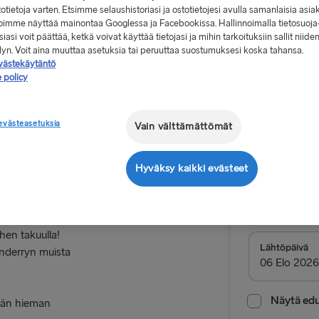
stotietoja varten. Etsimme selaushistoriasi ja ostotietojesi avulla samanlaisia asia
 voimme näyttää mainontaa Googlessa ja Facebookissa. Hallinnoimalla tietosuoja
iasi voit päättää, ketkä voivat käyttää tietojasi ja mihin tarkoituksiin sallit niide
elyn. Voit aina muuttaa asetuksia tai peruuttaa suostumuksesi koska tahansa.
västekäytäntö
 policy
Alkaen 1
, yksi suunta,
evästeasetuksia
Vain välttämättömät
Londonderry
Meno-pa
Hyväksy kaikki evästeet
Reitti
Cairnryan 
ihen takuulla!
MUUT LAUTTAR
Lähtöpäivä
onderryn muista
Gothenburg 
Frederiksha
Näytä edul
ähän hieman