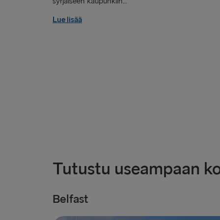
syrjäiseen kaupunkiin...
Lue lisää
Tutustu useampaan k
Belfast