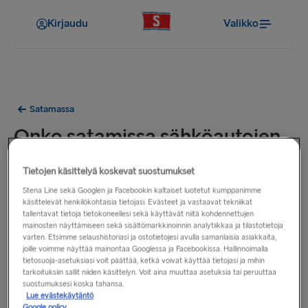
Kirjaudu
Valikko
Satamassa
Onko satamissa sähköautojen
latauspisteitä?
Tietojen käsittelyä koskevat suostumukset
Stena Line sekä Googlen ja Facebookin kaltaiset luotetut kumppanimme
Näet tietoa satamiemme läheisyydessä sijaitsevista
käsittelevät henkilökohtaisia tietojasi. Evästeet ja vastaavat tekniikat
latauspisteistä alla olevista linkeistä.
tallentavat tietoja tietokoneellesi sekä käyttävät niitä kohdennettujen
mainosten näyttämiseen sekä sisältömarkkinoinnin analytiikkaa ja tilastotietoja
varten. Etsimme selaushistoriasi ja ostotietojesi avulla samanlaisia asiakkaita,
Belfast
joille voimme näyttää mainontaa Googlessa ja Facebookissa. Hallinnoimalla
tietosuoja-asetuksiasi voit päättää, ketkä voivat käyttää tietojasi ja mihin
Cairnryan
(latauspiste satamassa)
tarkoituksiin sallit niiden käsittelyn. Voit aina muuttaa asetuksia tai peruuttaa
Dublin
suostumuksesi koska tahansa.
Lue evästekäytäntö
Fishguard
Google policy