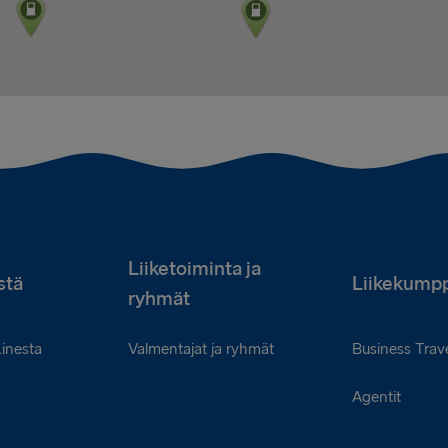
Liiketoiminta ja
stä
Liikekumpp
ryhmät
Linesta
Valmentajat ja ryhmät
Business Trave
Agentit