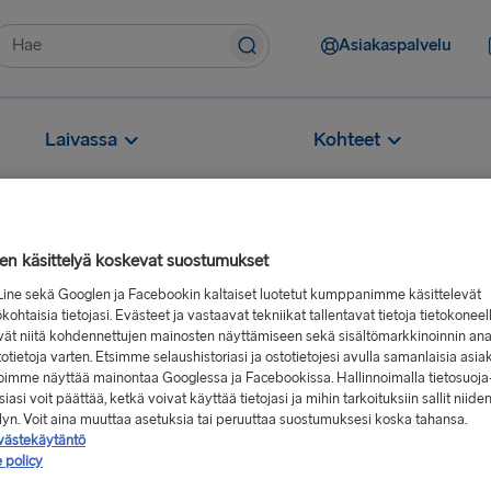
Asiakaspalvelu
Laivassa
Kohteet
jen käsittelyä koskevat suostumukset
Line sekä Googlen ja Facebookin kaltaiset luotetut kumppanimme käsittelevät
kohtaisia tietojasi. Evästeet ja vastaavat tekniikat tallentavat tietoja tietokoneel
vät niitä kohdennettujen mainosten näyttämiseen sekä sisältömarkkinoinnin ana
stotietoja varten. Etsimme selaushistoriasi ja ostotietojesi avulla samanlaisia asia
atamaa
 voimme näyttää mainontaa Googlessa ja Facebookissa. Hallinnoimalla tietosuoja
teet lähellä Liverpoolin sata
iasi voit päättää, ketkä voivat käyttää tietojasi ja mihin tarkoituksiin sallit niide
elyn. Voit aina muuttaa asetuksia tai peruuttaa suostumuksesi koska tahansa.
västekäytäntö
 policy