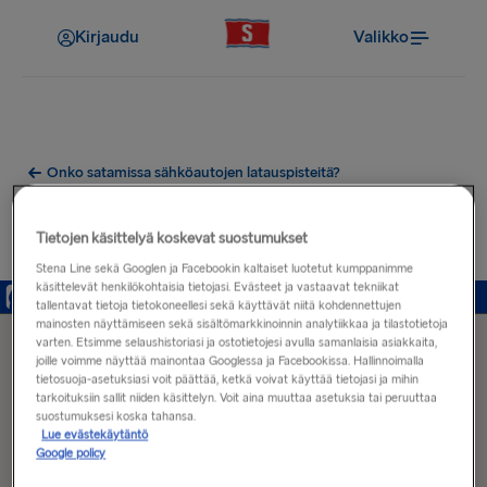
Kirjaudu
Valikko
Onko satamissa sähköautojen latauspisteitä?
Sähköautojen latauspisteet
Tietojen käsittelyä koskevat suostumukset
lähellä Fishguardin satamaa
Stena Line sekä Googlen ja Facebookin kaltaiset luotetut kumppanimme
käsittelevät henkilökohtaisia tietojasi. Evästeet ja vastaavat tekniikat
tallentavat tietoja tietokoneellesi sekä käyttävät niitä kohdennettujen
mainosten näyttämiseen sekä sisältömarkkinoinnin analytiikkaa ja tilastotietoja
varten. Etsimme selaushistoriasi ja ostotietojesi avulla samanlaisia asiakkaita,
joille voimme näyttää mainontaa Googlessa ja Facebookissa. Hallinnoimalla
tietosuoja-asetuksiasi voit päättää, ketkä voivat käyttää tietojasi ja mihin
tarkoituksiin sallit niiden käsittelyn. Voit aina muuttaa asetuksia tai peruuttaa
suostumuksesi koska tahansa.
Lue evästekäytäntö
Google policy