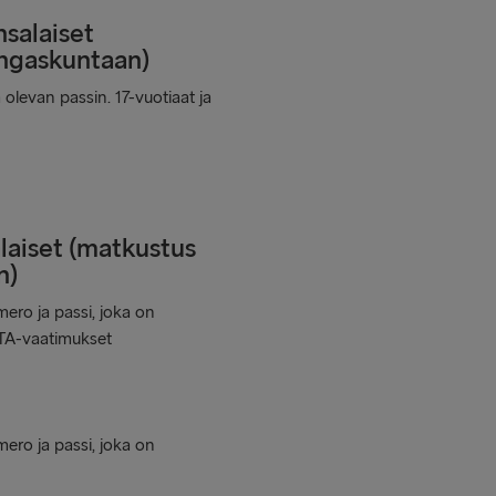
salaiset
ngaskuntaan)
olevan passin. 17-vuotiaat ja
laiset (matkustus
n)
ero ja passi, joka on
 ETA-vaatimukset
ero ja passi, joka on