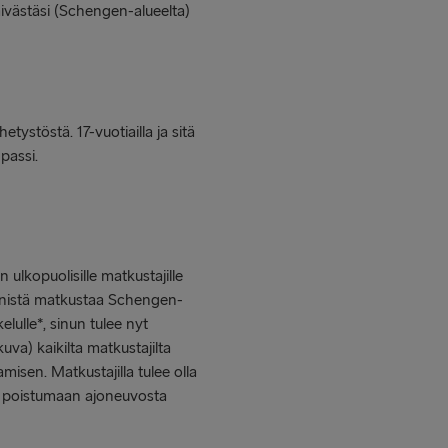
västäsi (Schengen-alueelta)
tystöstä. 17-vuotiailla ja sitä
passi.
ulkopuolisille matkustajille
äsenistä matkustaa Schengen-
kelulle*, sinun tulee nyt
uva) kaikilta matkustajilta
misen. Matkustajilla tulee olla
ä poistumaan ajoneuvosta