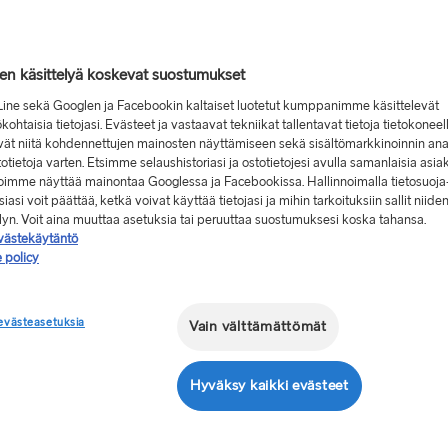
jen käsittelyä koskevat suostumukset
Line sekä Googlen ja Facebookin kaltaiset luotetut kumppanimme käsittelevät
kohtaisia tietojasi. Evästeet ja vastaavat tekniikat tallentavat tietoja tietokoneel
vät niitä kohdennettujen mainosten näyttämiseen sekä sisältömarkkinoinnin ana
stotietoja varten. Etsimme selaushistoriasi ja ostotietojesi avulla samanlaisia asia
 voimme näyttää mainontaa Googlessa ja Facebookissa. Hallinnoimalla tietosuoja
iasi voit päättää, ketkä voivat käyttää tietojasi ja mihin tarkoituksiin sallit niide
miseen?
elyn. Voit aina muuttaa asetuksia tai peruuttaa suostumuksesi koska tahansa.
västekäytäntö
 policy
tyneen
evästeasetuksia
Vain välttämättömät
Hyväksy kaikki evästeet
siakirjat. Lautalle nousuun