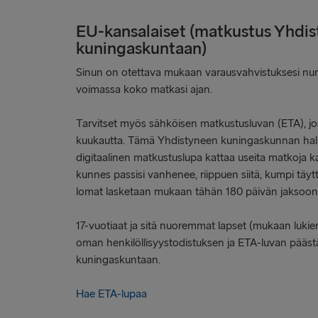
EU-kansalaiset (matkustus Yhdi
kuningaskuntaan)
Sinun on otettava mukaan varausvahvistuksesi num
voimassa koko matkasi ajan.
Tarvitset myös sähköisen matkustusluvan (ETA), jos
kuukautta. Tämä Yhdistyneen kuningaskunnan ha
digitaalinen matkustuslupa kattaa useita matkoja 
kunnes passisi vanhenee, riippuen siitä, kumpi täytt
lomat lasketaan mukaan tähän 180 päivän jaksoon
17-vuotiaat ja sitä nuoremmat lapset (mukaan lukien
oman henkilöllisyystodistuksen ja ETA-luvan pää
kuningaskuntaan.
Hae ETA-lupaa