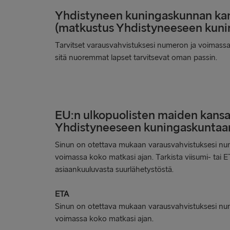
Yhdistyneen kuningaskunnan kan
(matkustus Yhdistyneeseen kuni
Tarvitset varausvahvistuksesi numeron ja voimassa 
sitä nuoremmat lapset tarvitsevat oman passin.
EU:n ulkopuolisten maiden kansa
Yhdistyneeseen kuningaskuntaa
Sinun on otettava mukaan varausvahvistuksesi num
voimassa koko matkasi ajan.
Tarkista viisumi- tai
asiaankuuluvasta suurlähetystöstä.
ETA
Sinun on otettava mukaan varausvahvistuksesi num
voimassa koko matkasi ajan.