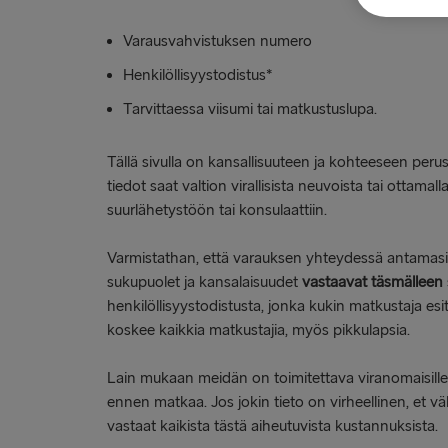
Varausvahvistuksen numero
Henkilöllisyystodistus*
Tarvittaessa viisumi tai matkustuslupa.
Tällä sivulla on kansallisuuteen ja kohteeseen peru
tiedot saat valtion virallisista neuvoista tai ottama
suurlähetystöön tai konsulaattiin.
Varmistathan, että varauksen yhteydessä antamasi
sukupuolet ja kansalaisuudet
vastaavat täsmälleen
henkilöllisyystodistusta, jonka kukin matkustaja es
koskee kaikkia matkustajia, myös pikkulapsia.
Lain mukaan meidän on toimitettava viranomaisille
ennen matkaa. Jos jokin tieto on virheellinen, et vä
vastaat kaikista tästä aiheutuvista kustannuksista.