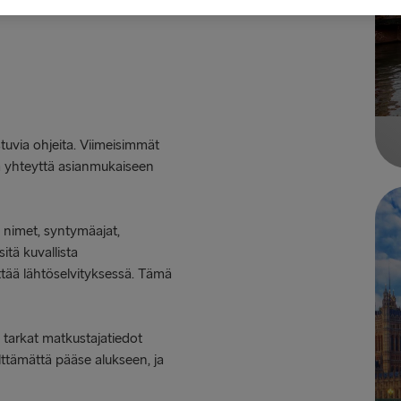
stuvia ohjeita. Viimeisimmät
lla yhteyttä asianmukaiseen
 nimet, syntymäajat,
sitä kuvallista
ittää lähtöselvityksessä. Tämä
 tarkat matkustajatiedot
lttämättä pääse alukseen, ja