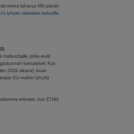
ivää minkä tahansa 180 päivän
:n lyhyen oleskelun laskurilla.
AS)
matkustajille, jotka eivät
ngaskunnan kansalaiset. Kun
en 2026 aikana), luvan
impiin EU-maihin lyhyttä
Ilmoitamme erikseen, kun ETIAS