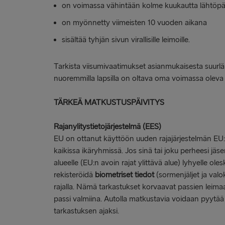
on voimassa vähintään kolme kuukautta lähtöpäi
on myönnetty viimeisten 10 vuoden aikana
sisältää tyhjän sivun virallisille leimoille.
Tarkista viisumivaatimukset asianmukaisesta suurlähe
nuoremmilla lapsilla on oltava oma voimassa oleva 
TÄRKEÄ MATKUSTUSPÄIVITYS
Rajanylitystietojärjestelmä (EES)
EU on ottanut käyttöön uuden rajajärjestelmän EU:n 
kaikissa ikäryhmissä. Jos sinä tai joku perheesi j
alueelle (EU:n avoin rajat ylittävä alue) lyhyelle oles
rekisteröidä
biometriset tiedot
(sormenjäljet ja valok
rajalla. Nämä tarkastukset korvaavat passien leimaa
passi valmiina. Autolla matkustavia voidaan pyytä
tarkastuksen ajaksi.