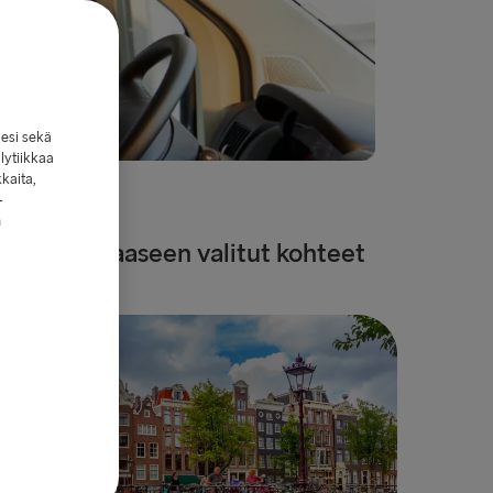
lesi sekä
lytiikkaa
kkaita,
-
n
Tähän oppaaseen valitut kohteet