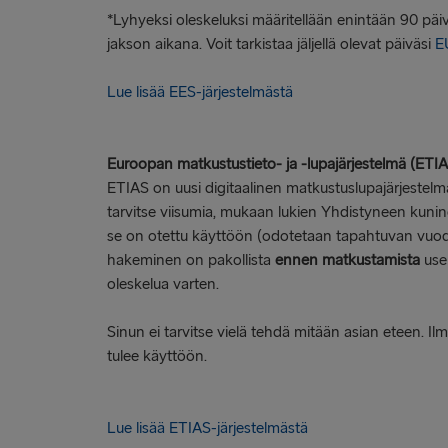
*Lyhyeksi oleskeluksi määritellään enintään 90 pä
jakson aikana. Voit tarkistaa jäljellä olevat päiväsi
EU
Lue lisää EES-järjestelmästä
Euroopan matkustustieto- ja -lupajärjestelmä (ETI
ETIAS on uusi digitaalinen matkustuslupajärjestelmä 
tarvitse viisumia, mukaan lukien Yhdistyneen kuni
se on otettu käyttöön (odotetaan tapahtuvan vuod
hakeminen on pakollista
ennen matkustamista
use
oleskelua varten.
Sinun ei tarvitse vielä tehdä mitään asian eteen. 
tulee käyttöön.
Lue lisää ETIAS-järjestelmästä