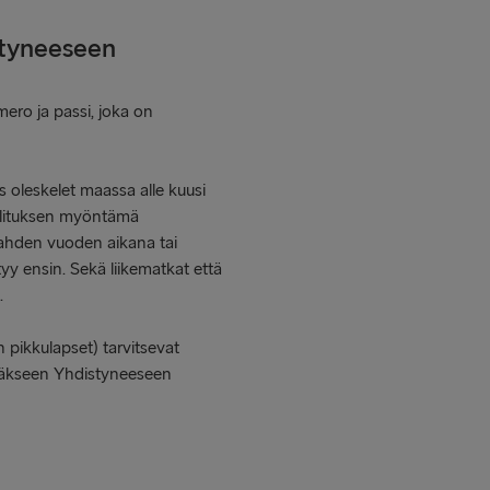
styneeseen
ero ja passi, joka on
 oleskelet maassa alle kuusi
llituksen myöntämä
kahden vuoden aikana tai
yy ensin. Sekä liikematkat että
.
 pikkulapset) tarvitsevat
stäkseen Yhdistyneeseen