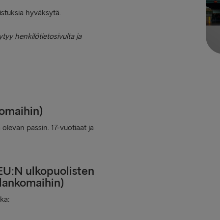
istuksia hyväksytä.
yy henkilötietosivulta ja
omaihin)
olevan passin. 17-vuotiaat ja
EU:N ulkopuolisten
lankomaihin)
ka: