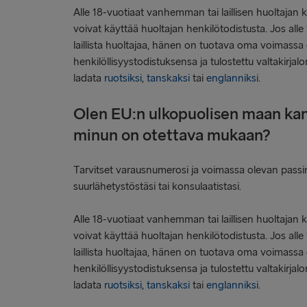
Alle 18-vuotiaat vanhemman tai laillisen huoltajan
voivat käyttää huoltajan henkilötodistusta. Jos all
laillista huoltajaa, hänen on tuotava oma voimassa
henkilöllisyystodistuksensa ja tulostettu valtakir
ladata
ruotsiksi
,
tanskaksi
tai
englanniksi
.
Olen EU:n ulkopuolisen maan kan
minun on otettava mukaan?
Tarvitset varausnumerosi ja voimassa olevan passin
suurlähetystöstäsi tai konsulaatistasi.
Alle 18-vuotiaat vanhemman tai laillisen huoltajan
voivat käyttää huoltajan henkilötodistusta. Jos all
laillista huoltajaa, hänen on tuotava oma voimassa
henkilöllisyystodistuksensa ja tulostettu valtakir
ladata
ruotsiksi
,
tanskaksi
tai
englanniksi
.