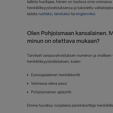
laillista huoltajaa, hänen on tuotava oma voimassa
henkilöllisyystodistuksensa ja tulostettu valtakir
ladata
ruotsiksi
,
tanskaksi
tai
englanniksi
.
Olen Pohjoismaan kansalainen. M
minun on otettava mukaan?
Tarvitset varausvahvistuksen numeron ja virallisen 
henkilöllisyystodistuksen, kuten:
Eurooppalainen henkilökortti
Voimassa oleva passi
Pohjoismainen ajokortti
Emme hyväksy norjalaisia pankkikortteja henkilölli