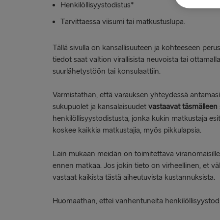
Henkilöllisyystodistus*
Tarvittaessa viisumi tai matkustuslupa.
Tällä sivulla on kansallisuuteen ja kohteeseen peru
tiedot saat valtion virallisista neuvoista tai ottama
suurlähetystöön tai konsulaattiin.
Varmistathan, että varauksen yhteydessä antamasi
sukupuolet ja kansalaisuudet
vastaavat täsmälleen
henkilöllisyystodistusta, jonka kukin matkustaja es
koskee kaikkia matkustajia, myös pikkulapsia.
Lain mukaan meidän on toimitettava viranomaisille
ennen matkaa. Jos jokin tieto on virheellinen, et vä
vastaat kaikista tästä aiheutuvista kustannuksista.
Huomaathan, ettei vanhentuneita henkilöllisyystod