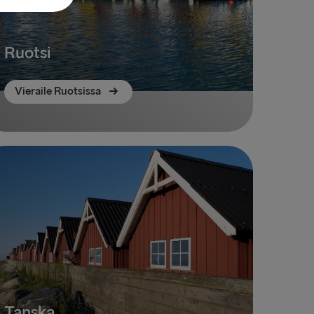
Ruotsi
Vieraile Ruotsissa
Tanska