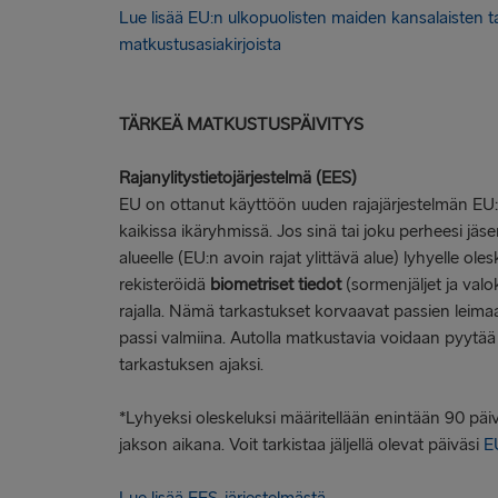
Lue lisää EU:n ulkopuolisten maiden kansalaisten t
matkustusasiakirjoista
TÄRKEÄ MATKUSTUSPÄIVITYS
Rajanylitystietojärjestelmä (EES)
EU on ottanut käyttöön uuden rajajärjestelmän EU:n 
kaikissa ikäryhmissä. Jos sinä tai joku perheesi j
alueelle (EU:n avoin rajat ylittävä alue) lyhyelle oles
rekisteröidä
biometriset tiedot
(sormenjäljet ja valok
rajalla. Nämä tarkastukset korvaavat passien leimaa
passi valmiina. Autolla matkustavia voidaan pyytä
tarkastuksen ajaksi.
*Lyhyeksi oleskeluksi määritellään enintään 90 pä
jakson aikana. Voit tarkistaa jäljellä olevat päiväsi
EU