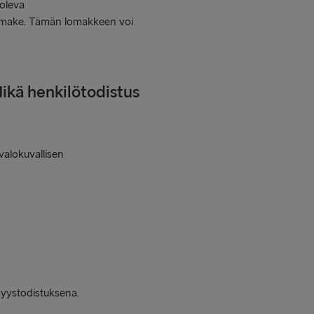
 oleva
jalomake. Tämän lomakkeen voi
ikä henkilötodistus
valokuvallisen
syystodistuksena.