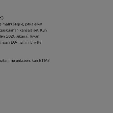
AS)
matkustajille, jotka eivät
ngaskunnan kansalaiset. Kun
en 2026 aikana), luvan
impiin EU-maihin lyhyttä
Ilmoitamme erikseen, kun ETIAS