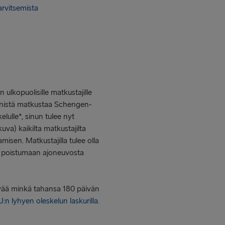
arvitsemista
ulkopuolisille matkustajille
äsenistä matkustaa Schengen-
kelulle*, sinun tulee nyt
uva) kaikilta matkustajilta
misen. Matkustajilla tulee olla
ä poistumaan ajoneuvosta
ivää minkä tahansa 180 päivän
:n lyhyen oleskelun laskurilla.