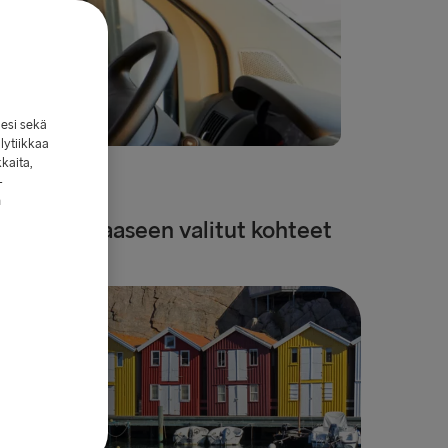
lesi sekä
lytiikkaa
kkaita,
-
n
Tähän oppaaseen valitut kohteet