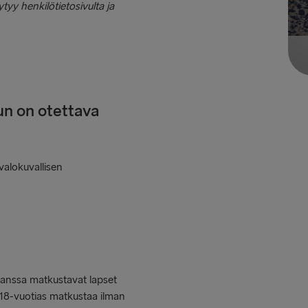
yy henkilötietosivulta ja
un on otettava
valokuvallisen
 kanssa matkustavat lapset
e 18-vuotias matkustaa ilman