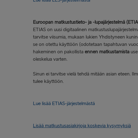
Lue lisää EES-järjestelmästä
Euroopan matkustustieto- ja -lupajärjestelmä (ETI
ETIAS on uusi digitaalinen matkustuslupajärjestelmä 
tarvitse viisumia, mukaan lukien Yhdistyneen kuni
se on otettu käyttöön (odotetaan tapahtuvan vuod
hakeminen on pakollista
ennen matkustamista
use
oleskelua varten.
Sinun ei tarvitse vielä tehdä mitään asian eteen. 
tulee käyttöön.
Lue lisää ETIAS-järjestelmästä
Lisää matkustusasiakirjoja koskevia kysymyksiä