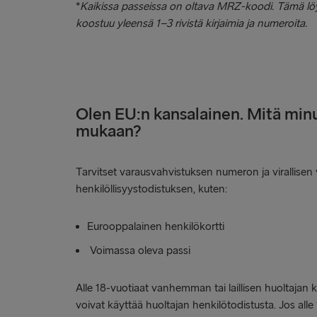
*
Kaikissa passeissa on oltava MRZ-koodi. Tämä löyt
koostuu yleensä 1–3 rivistä kirjaimia ja numeroita.
Olen EU:n kansalainen. Mitä min
mukaan?
Tarvitset varausvahvistuksen numeron ja virallisen 
henkilöllisyystodistuksen, kuten:
Eurooppalainen henkilökortti
Voimassa oleva passi
Alle 18-vuotiaat vanhemman tai laillisen huoltajan
voivat käyttää huoltajan henkilötodistusta. Jos all