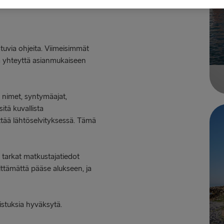
stuvia ohjeita. Viimeisimmät
lla yhteyttä asianmukaiseen
 nimet, syntymäajat,
sitä kuvallista
ittää lähtöselvityksessä. Tämä
 tarkat matkustajatiedot
lttämättä pääse alukseen, ja
istuksia hyväksytä.