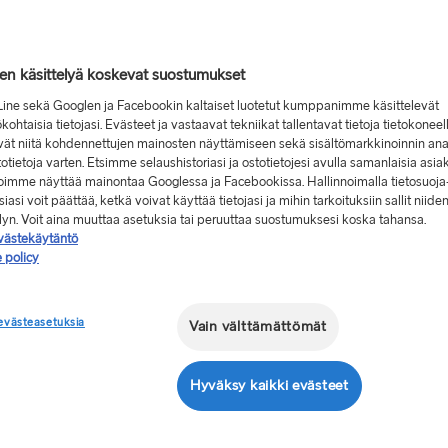
jen käsittelyä koskevat suostumukset
Line sekä Googlen ja Facebookin kaltaiset luotetut kumppanimme käsittelevät
kohtaisia tietojasi. Evästeet ja vastaavat tekniikat tallentavat tietoja tietokoneel
vät niitä kohdennettujen mainosten näyttämiseen sekä sisältömarkkinoinnin ana
stotietoja varten. Etsimme selaushistoriasi ja ostotietojesi avulla samanlaisia asia
 voimme näyttää mainontaa Googlessa ja Facebookissa. Hallinnoimalla tietosuoja
iasi voit päättää, ketkä voivat käyttää tietojasi ja mihin tarkoituksiin sallit niide
miseen?
Ruotsi ja Tanska
elyn. Voit aina muuttaa asetuksia tai peruuttaa suostumuksesi koska tahansa.
n ja
västekäytäntö
 policy
evästeasetuksia
Vain välttämättömät
siakirjat. Lautalle nousuun
Hyväksy kaikki evästeet