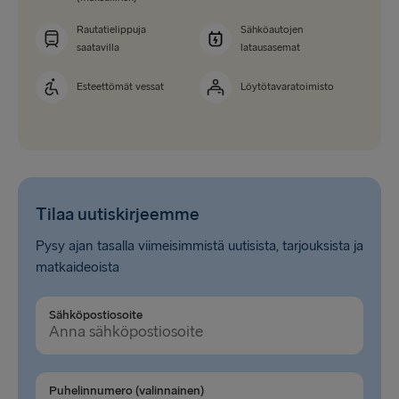
Rautatielippuja
Sähköautojen
saatavilla
latausasemat
Esteettömät vessat
Löytötavaratoimisto
Tilaa uutiskirjeemme
Pysy ajan tasalla viimeisimmistä uutisista, tarjouksista ja
matkaideoista
Sähköpostiosoite
Puhelinnumero (valinnainen)