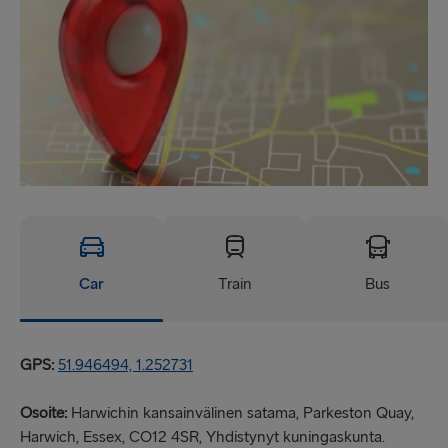
Car
Train
Bus
GPS:
51.946494, 1.252731
Osoite:
Harwichin kansainvälinen satama, Parkeston Quay,
Harwich, Essex, CO12 4SR, Yhdistynyt kuningaskunta.