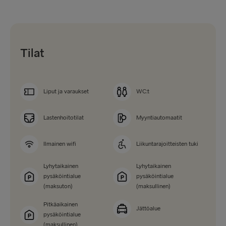
Tilat
Liput ja varaukset
WC:t
Lastenhoitotilat
Myyntiautomaatit
Ilmainen wifi
Liikuntarajoitteisten tuki
Lyhytaikainen
Lyhytaikainen
pysäköintialue
pysäköintialue
(maksuton)
(maksullinen)
Pitkäaikainen
Jättöalue
pysäköintialue
(maksullinen)