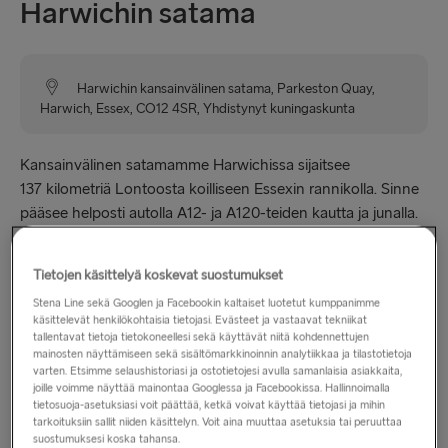
Harwichin satama
Harwichin kansainvälinen satama, Parkeston Quay,
Harwich, Essex, CO12 4SR, Yhdistynyt kuningaskunta
Kansainvälinen satamamme Harwichissa sijaitsee
137 kilometriä Lontoosta koilliseen Essexin rannikolla. Sinne
pääsee helposti autolla A12- ja A120-teiden kautta ja junalla.
Käy sataman Duty Free -kaupassa
Tietojen käsittelyä koskevat suostumukset
Stena Line sekä Googlen ja Facebookin kaltaiset luotetut kumppanimme
Jos matkustat autolla, voit hyödyntää upeita säästöjä laivalla
käsittelevät henkilökohtaisia tietojasi. Evästeet ja vastaavat tekniikat
ja lisäksi tehdä isoja tukkuostoksia
Duty Free -
tallentavat tietoja tietokoneellesi sekä käyttävät niitä kohdennettujen
mainosten näyttämiseen sekä sisältömarkkinoinnin analytiikkaa ja tilastotietoja
satamamyymälöistämme
! Holyheadistä, Fishguardista ja
varten. Etsimme selaushistoriasi ja ostotietojesi avulla samanlaisia asiakkaita,
Harwichista löydät erityisiä tukkutarjouksia, jotka ovat
joille voimme näyttää mainontaa Googlessa ja Facebookissa. Hallinnoimalla
saatavilla yksinomaan satamissa.
tietosuoja-asetuksiasi voit päättää, ketkä voivat käyttää tietojasi ja mihin
tarkoituksiin sallit niiden käsittelyn. Voit aina muuttaa asetuksia tai peruuttaa
suostumuksesi koska tahansa.