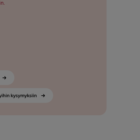
in.
yihin kysymyksiin