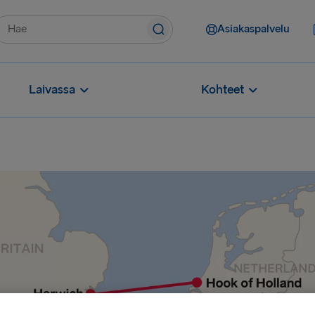
Asiakaspalvelu
Laivassa
Kohteet