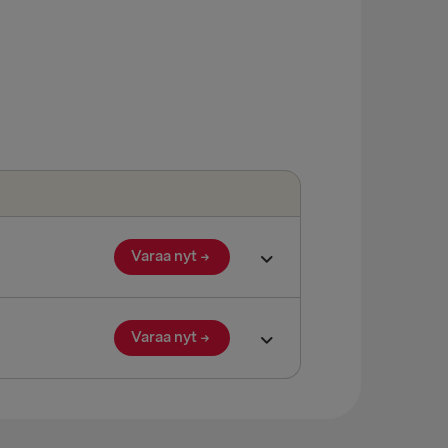
 Grenaa
→ Gdynia
lyhead
verpool
airnryan
land → Harwich
Fishguard
Varaa nyt
KSAAN
Varaa nyt
Travemünde
 → Liepāja
OTSIIN