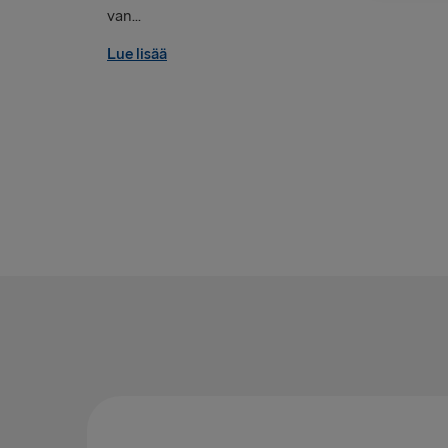
van...
Lue lisää