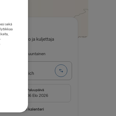
lesi sekä
lytiikkaa
7.00€
kkaita,
 yksi henkilöauto ja kuljettaja
-
n
luu
Yhdensuuntainen
olland → Harwich
EITIT
Paluupäivä
→ Frederikshavn
vn → Gothenburg
listen hintojen kalenteri