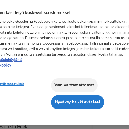
jen käsittelyä koskevat suostumukset
Line sekä Googlen ja Facebookin kaltaiset luotetut kumppanimme käsittelevät
kohtaisia tietojasi. Evästeet ja vastaavat tekniikat tallentavat tietoja tietokoneel
vät niitä kohdennettujen mainosten näyttämiseen sekä sisältömarkkinoinnin ana
Alkaen 10
stotietoja varten. Etsimme selaushistoriasi ja ostotietojesi avulla samanlaisia asia
, yksi suunta,
 voimme näyttää mainontaa Googlessa ja Facebookissa. Hallinnoimalla tietosuoja
iasi voit päättää, ketkä voivat käyttää tietojasi ja mihin tarkoituksiin sallit niide
 Harwichiin
elyn. Voit aina muuttaa asetuksia tai peruuttaa suostumuksesi koska tahansa.
Meno-pa
diin ja
västekäytäntö
 policy
Reitti
Hook of H
evästeasetuksia
Vain välttämättömät
ttamme kyytiin.
MUUT LAUTTAR
a ja baareja.
Lähtöpäivä
Hyväksy kaikki evästeet
Gothenburg 
nnin välillä
Frederiksha
Näytä edul
arwichista Hoek