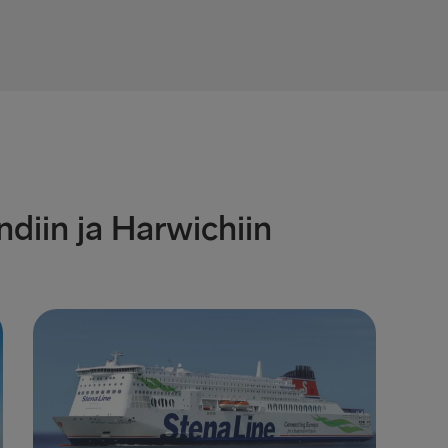
Ventspils 
Nynäshamn 
diin ja Harwichiin