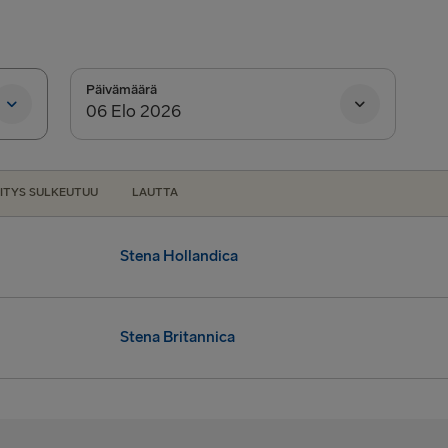
Halmstad →
Karlskrona 
Dublin → Ho
Päivämäärä
Belfast → Li
Belfast → C
ITYS SULKEUTUU
LAUTTA
Hook of Hol
Rosslare → 
Stena Hollandica
LATVIASTA SA
Klo 13.30
Stena Britannica
Liepāja → 
vitys:
Klo 13.30
Travemünde
Klo 21.15
vitys:
Klo 21.15
LATVIASTA RU