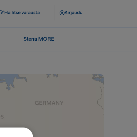
Hallitse varausta
Kirjaudu
Stena MORE