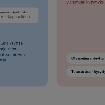
yleisimpiin kysymyksi
Puhelinnumero (valinnainen)
 Line käyttää
tarjousten
täntömme
. Voit
Ota meihin yhteyttä
nsa.
Tutustu usein kysytt