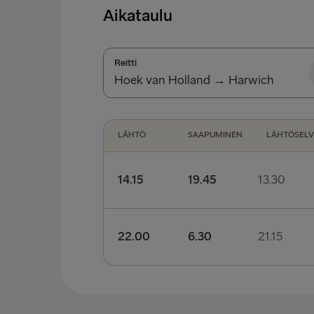
Aikataulu
Reitti
Hoek van Holland → Harwich
Hoek van Holland → Harwich
LÄHTÖ
SAAPUMINEN
LÄHTÖSELV
Harwich → Hoek van Holland
14.15
19.45
13.30
Jalan saapuvan matkustajan lähtöselvitys:
22.00
6.30
21.15
Ajoneuvolla saapuvan matkustajan lähtösel
Jalan saapuvan matkustajan lähtöselvitys:
Ajoneuvolla saapuvan matkustajan lähtösel