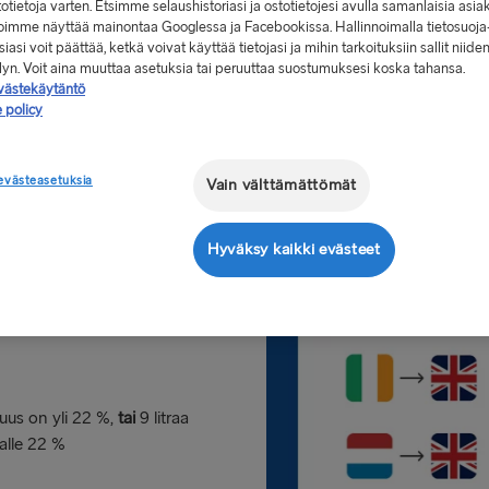
stotietoja varten. Etsimme selaushistoriasi ja ostotietojesi avulla samanlaisia asia
 voimme näyttää mainontaa Googlessa ja Facebookissa. Hallinnoimalla tietosuoja
iasi voit päättää, ketkä voivat käyttää tietojasi ja mihin tarkoituksiin sallit niide
elyn. Voit aina muuttaa asetuksia tai peruuttaa suostumuksesi koska tahansa.
västekäytäntö
 policy
aikuista kohden vaihtelee matkustussuunnastasi riippuen, kuten alla
evästeasetuksia
Vain välttämättömät
 matkustettaessa korvaukset* ovat:
Hyväksy kaikki evästeet
250 g tupakkaa
suus on yli 22 %,
tai
9 litraa
 alle 22 %