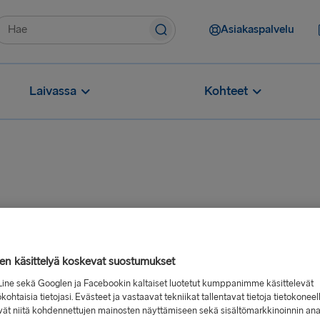
Asiakaspalvelu
Laivassa
Kohteet
jen käsittelyä koskevat suostumukset
 Britannian ja Irlannin tasavallan tai Alankomaiden välillä.
Line sekä Googlen ja Facebookin kaltaiset luotetut kumppanimme käsittelevät
kohtaisia tietojasi. Evästeet ja vastaavat tekniikat tallentavat tietoja tietokoneel
esitteen ja lukeaksesi kauppojemme upeista tarjouksista.
vät niitä kohdennettujen mainosten näyttämiseen sekä sisältömarkkinoinnin ana