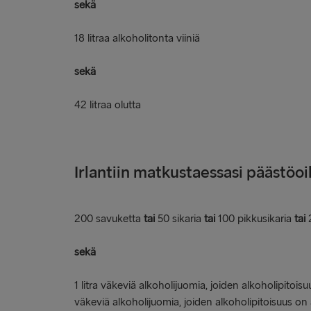
sekä
18 litraa alkoholitonta viiniä
sekä
42 litraa olutta
Irlantiin matkustaessasi päästöo
200 savuketta
tai
50 sikaria
tai
100 pikkusikaria
tai
sekä
1 litra väkeviä alkoholijuomia, joiden alkoholipitois
väkeviä alkoholijuomia, joiden alkoholipitoisuus on