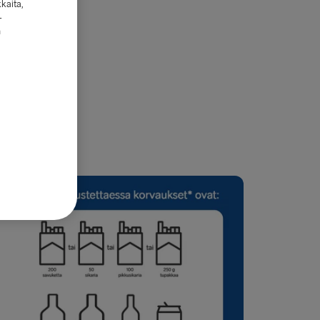
kkaita,
-
n
 on esitetty.