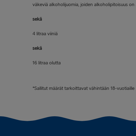
väkeviä alkoholijuomia, joiden alkoholipitoisuus on
sekä
4 litraa viiniä
sekä
16 litraa olutta
*Sallitut määrät tarkoittavat vähintään 18-vuotiaille m