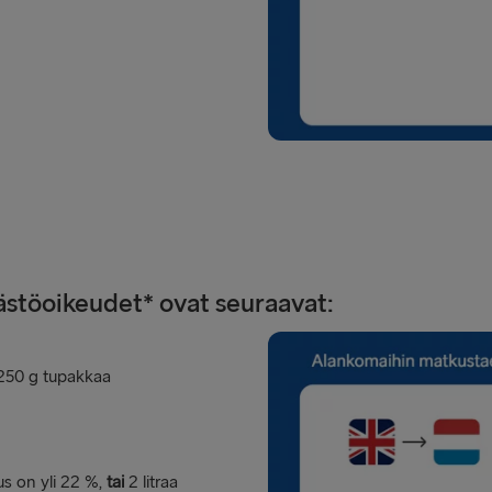
stöoikeudet* ovat seuraavat:
250 g tupakkaa
uus on yli 22 %,
tai
2 litraa