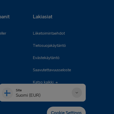
anit
Lakiasiat
ller
Liiketoimintaehdot
Tietosuojakäytäntö
Evästekäytäntö
Saavutettavuusseloste
Katso kaikki
Site
Suomi (EUR)
Danmark (DKK)
Cookie Settings