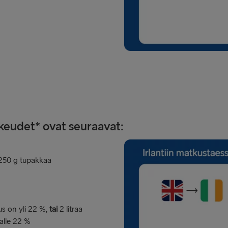
ikeudet* ovat seuraavat:
250 g tupakkaa
uus on yli 22 %,
tai
2 litraa
 alle 22 %