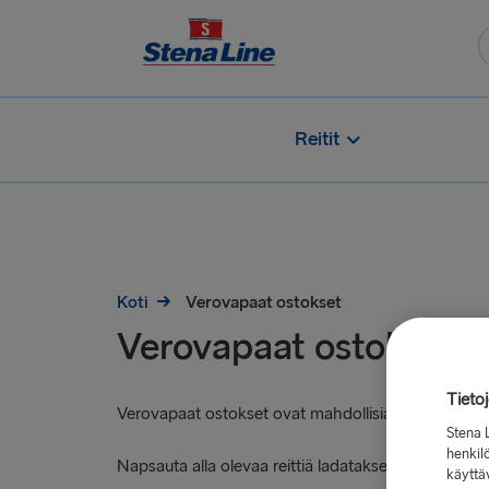
Reitit
Koti
Verovapaat ostokset
Verovapaat ostokset
Tieto
Verovapaat ostokset ovat mahdollisia, kun matkustat
Stena 
henkilö
Napsauta alla olevaa reittiä ladataksesi uusimman 
käyttä