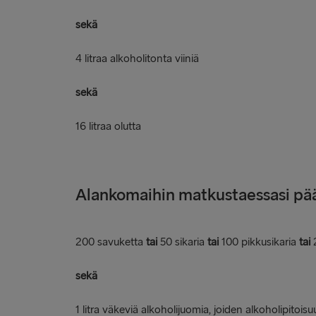
sekä
4 litraa alkoholitonta viiniä
sekä
16 litraa olutta
Alankomaihin matkustaessasi pää
200 savuketta
tai
50 sikaria
tai
100 pikkusikaria
tai
sekä
1 litra väkeviä alkoholijuomia, joiden alkoholipitois