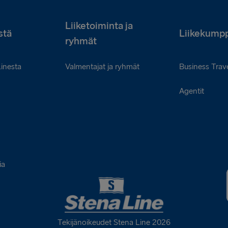
Liiketoiminta ja
stä
Liikekumpp
ryhmät
Linesta
Valmentajat ja ryhmät
Business Trave
Agentit
ia
Tekijänoikeudet Stena Line 2026