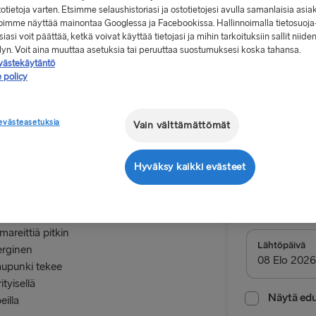
stotietoja varten. Etsimme selaushistoriasi ja ostotietojesi avulla samanlaisia asia
 voimme näyttää mainontaa Googlessa ja Facebookissa. Hallinnoimalla tietosuoja
iasi voit päättää, ketkä voivat käyttää tietojasi ja mihin tarkoituksiin sallit niide
elyn. Voit aina muuttaa asetuksia tai peruuttaa suostumuksesi koska tahansa.
västekäytäntö
 policy
Alkaen 9
, yksi suunta,
evästeasetuksia
Vain välttämättömät
Meno-pa
Hyväksy kaikki evästeet
Reitti
Gothenbur
reittiä pitkin
MUUT LAUTTAR
Lähtöpäivä
erginen
aupunki tekee
Gothenburg 
tyisellä
Frederiksha
Näytä edul
eilla