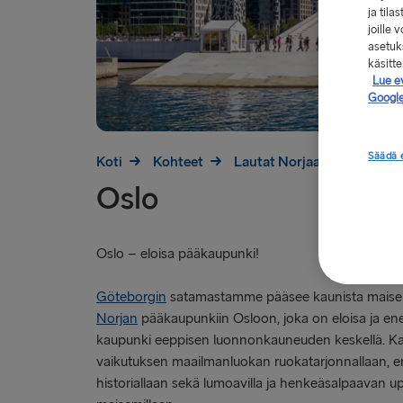
ja tila
joille
asetuks
käsitt
Lue e
Google
Säädä 
Koti
Kohteet
Lautat Norjaan
Oslo
Oslo
Oslo – eloisa pääkaupunki!
Göteborgin
satamastamme pääsee kaunista maisema
Norjan
pääkaupunkiin Osloon, joka on eloisa ja en
kaupunki eeppisen luonnonkauneuden keskellä. K
vaikutuksen maailmanluokan ruokatarjonnallaan, eri
historiallaan sekä lumoavilla ja henkeäsalpaavan up