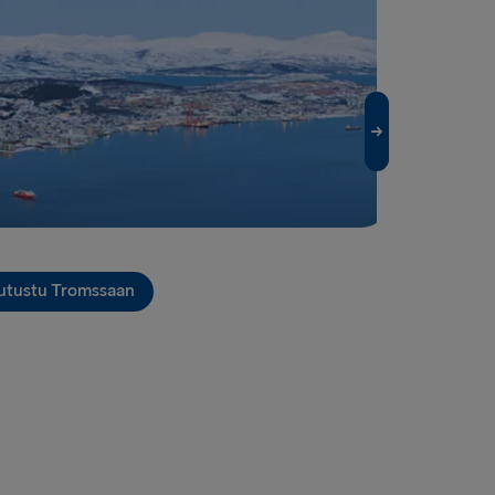
 Grenaa
→ Gdynia
lyhead
verpool
airnryan
land → Harwich
Fishguard
utustu Tromssaan
KSAAN
Travemünde
 → Liepāja
OTSIIN