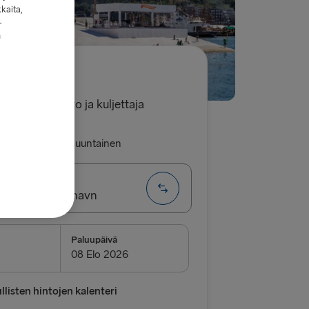
kkaita,
-
n
9.60€
 yksi henkilöauto ja kuljettaja
luu
Yhdensuuntainen
g → Frederikshavn
EITIT
Paluupäivä
→ Frederikshavn
vn → Gothenburg
listen hintojen kalenteri