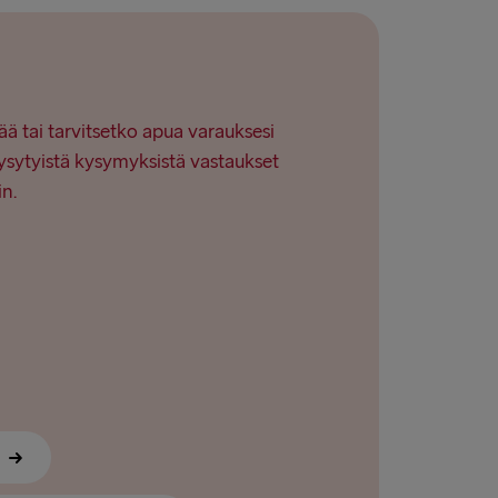
→ Nynäshamn
→ Ventspils
ää tai tarvitsetko apua varauksesi
ysytyistä kysymyksistä vastaukset
in.