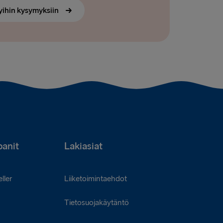
yihin kysymyksiin
anit
Lakiasiat
ller
Liiketoimintaehdot
Tietosuojakäytäntö