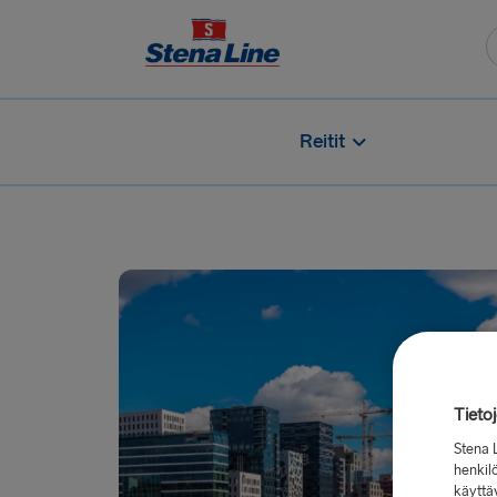
Reitit
Tieto
Stena 
henkilö
käyttä