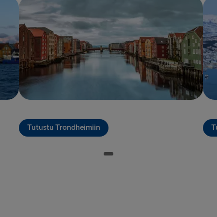
Halmstad →
Karlskrona 
Dublin → Ho
Belfast → Li
Belfast → C
Hook of Hol
Rosslare → 
Tutustu Trondheimiin
T
LATVIASTA SA
Liepāja → 
Travemünde
LATVIASTA RU