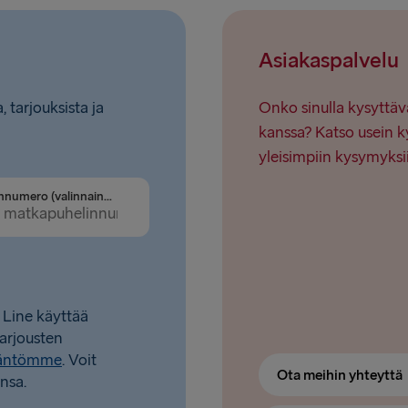
Ventspils 
Asiakaspalvelu
Nynäshamn 
, tarjouksista ja
Onko sinulla kysyttäv
kanssa? Katso usein k
yleisimpiin kysymyksi
Puhelinnumero (valinnainen)
 Line käyttää
tarjousten
täntömme
. Voit
Ota meihin yhteyttä
nsa.