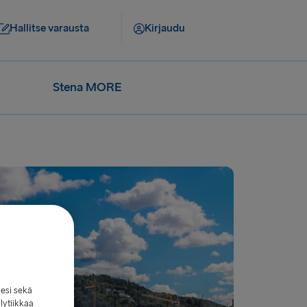
Hallitse varausta
Kirjaudu
Stena MORE
lesi sekä
lytiikkaa