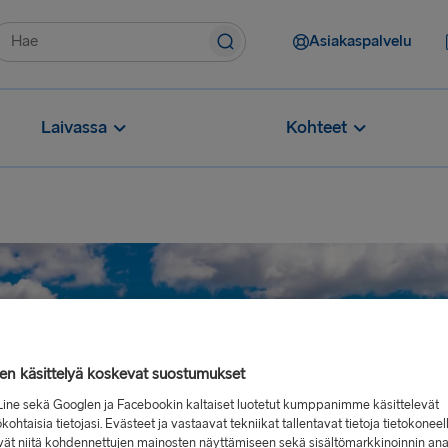
Asiakaspalvelu
Laivassa
Kohteet
jen käsittelyä koskevat suostumukset
Line sekä Googlen ja Facebookin kaltaiset luotetut kumppanimme käsittelevät
kohtaisia tietojasi. Evästeet ja vastaavat tekniikat tallentavat tietoja tietokoneel
vät niitä kohdennettujen mainosten näyttämiseen sekä sisältömarkkinoinnin ana