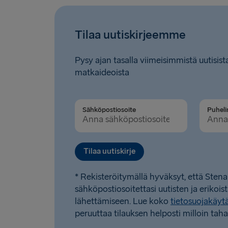
Tilaa uutiskirjeemme
Pysy ajan tasalla viimeisimmistä uutisista
matkaideoista
Sähköpostiosoite
Tilaa uutiskirje
* Rekisteröitymällä hyväksyt, että Stena
sähköpostiosoitettasi uutisten ja erikois
lähettämiseen. Lue koko
tietosuojakäy
peruuttaa tilauksen helposti milloin taha