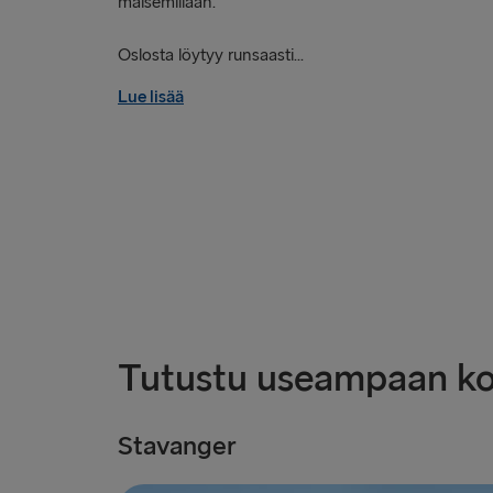
maisemillaan.
Oslosta löytyy runsaasti...
Lue lisää
Tutustu useampaan k
Stavanger