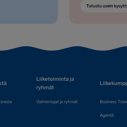
Tutustu usein kysytt
Liiketoiminta ja
stä
Liikekumpp
ryhmät
Linesta
Valmentajat ja ryhmät
Business Trave
Agentit