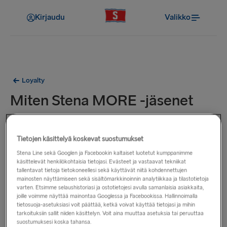
Kirjaudu
Valikko
Loyalty
Miten Stena MORE -jäsenet
lunastavat tarjouksia lautalla?
Tietojen käsittelyä koskevat suostumukset
Näytä Stena MORE -jäsenkorttisi ennen kuin teet ostoksia
Stena Line sekä Googlen ja Facebookin kaltaiset luotetut kumppanimme
lautalla olevilta myyntitiimeiltämme, niin he lisäävät pisteesi ja
käsittelevät henkilökohtaisia tietojasi. Evästeet ja vastaavat tekniikat
ilmoittavat sinulle kaikista saatavilla olevista jäseneduista.
tallentavat tietoja tietokoneellesi sekä käyttävät niitä kohdennettujen
mainosten näyttämiseen sekä sisältömarkkinoinnin analytiikkaa ja tilastotietoja
varten. Etsimme selaushistoriasi ja ostotietojesi avulla samanlaisia asiakkaita,
joille voimme näyttää mainontaa Googlessa ja Facebookissa. Hallinnoimalla
tietosuoja-asetuksiasi voit päättää, ketkä voivat käyttää tietojasi ja mihin
tarkoituksiin sallit niiden käsittelyn. Voit aina muuttaa asetuksia tai peruuttaa
Liittyvät kysymykset
suostumuksesi koska tahansa.