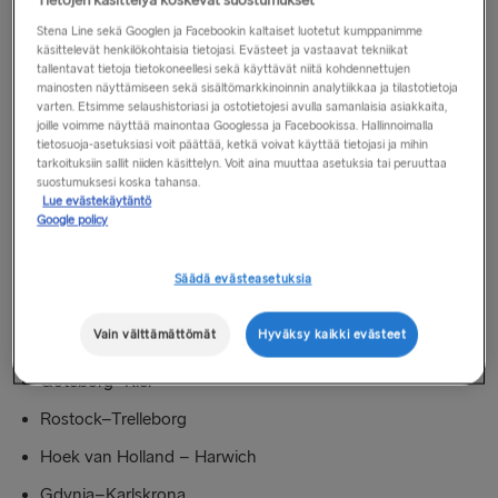
Osta matka Economy-, Flexi- tai Premium-hintaan tai
Stena Line sekä Googlen ja Facebookin kaltaiset luotetut kumppanimme
käsittelevät henkilökohtaisia tietojasi. Evästeet ja vastaavat tekniikat
mihin tahansa muuhun etuun oikeuttavaan hintaan.
tallentavat tietoja tietokoneellesi sekä käyttävät niitä kohdennettujen
mainosten näyttämiseen sekä sisältömarkkinoinnin analytiikkaa ja tilastotietoja
Esitä Gold- tai Platinum-jäsenkorttisi (joko tulostettuna
varten. Etsimme selaushistoriasi ja ostotietojesi avulla samanlaisia asiakkaita,
lähtöselvityksen yhteydessä tai digitaalisesti sovelluksen
joille voimme näyttää mainontaa Googlessa ja Facebookissa. Hallinnoimalla
tai digitaalisen lompakon kautta) Guest Services -tiskillä.
tietosuoja-asetuksiasi voit päättää, ketkä voivat käyttää tietojasi ja mihin
tarkoituksiin sallit niiden käsittelyn. Voit aina muuttaa asetuksia tai peruuttaa
suostumuksesi koska tahansa.
Lue evästekäytäntö
Lautalla pääset verkkoon ilmaisella Premium-wifi-kortilla.
Google policy
Kortin noutopaikka riippuu reitistä. Voit tarkistaa oikean
noutopaikan alta.
Säädä evästeasetuksia
Guest Services -tiski seuraavilla reiteillä:
Vain välttämättömät
Hyväksy kaikki evästeet
Göteborg–Frederikshavn (Stena Jutlandica)
Göteborg–Kiel
Rostock–Trelleborg
Hoek van Holland – Harwich
Gdynia–Karlskrona