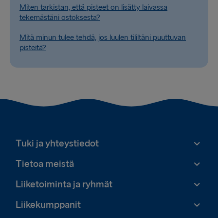
Miten tarkistan, että pisteet on lisätty laivassa
tekemästäni ostoksesta?
Mitä minun tulee tehdä, jos luulen tililtäni puuttuvan
pisteitä?
Tuki ja yhteystiedot
Tietoa meistä
Liiketoiminta ja ryhmät
Liikekumppanit