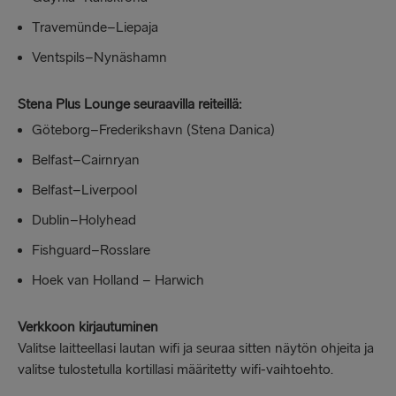
Travemünde–Liepaja
Ventspils–Nynäshamn
Stena Plus Lounge seuraavilla reiteillä:
Göteborg–Frederikshavn (Stena Danica)
Belfast–Cairnryan
Belfast–Liverpool
Dublin–Holyhead
Fishguard–Rosslare
Hoek van Holland – Harwich
Verkkoon kirjautuminen
Valitse laitteellasi lautan wifi ja seuraa sitten näytön ohjeita ja
valitse tulostetulla kortillasi määritetty wifi-vaihtoehto.