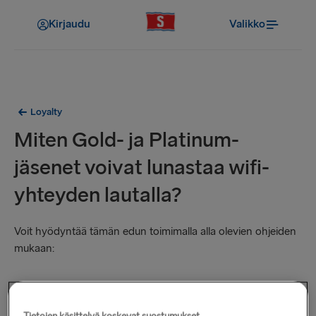
Kirjaudu
Valikko
Loyalty
Miten Gold- ja Platinum-
jäsenet voivat lunastaa wifi-
yhteyden lautalla?
Voit hyödyntää tämän edun toimimalla alla olevien ohjeiden
mukaan:
Kirjaudu Stena MORE -tilillesi, kun teet varauksen.
Sinun täytyy olla varauksen päämatkustaja.
Tietojen käsittelyä koskevat suostumukset