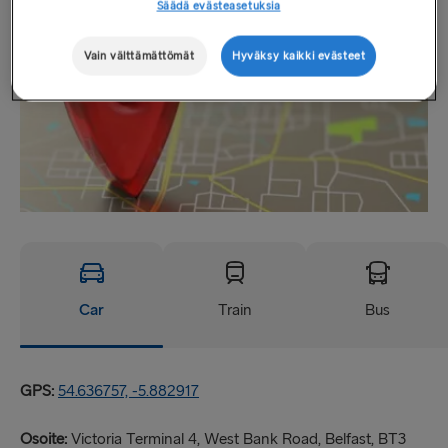
Säädä evästeasetuksia
Vain välttämättömät
Hyväksy kaikki evästeet
Car
Train
Bus
GPS:
54.636757, -5.882917
Osoite:
Victoria Terminal 4, West Bank Road, Belfast, BT3