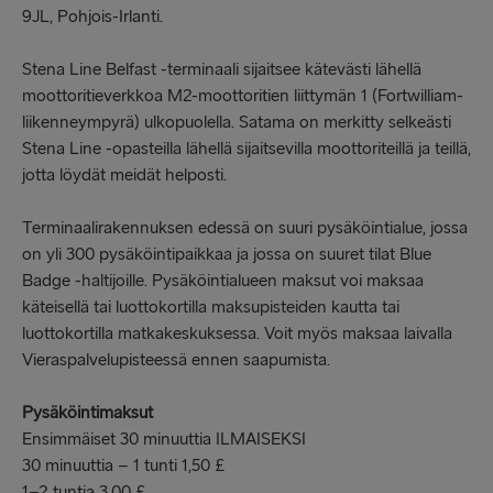
9JL, Pohjois-Irlanti.
Stena Line Belfast -terminaali sijaitsee kätevästi lähellä
moottoritieverkkoa M2-moottoritien liittymän 1 (Fortwilliam-
liikenneympyrä) ulkopuolella. Satama on merkitty selkeästi
Stena Line -opasteilla lähellä sijaitsevilla moottoriteillä ja teillä,
jotta löydät meidät helposti.
Terminaalirakennuksen edessä on suuri pysäköintialue, jossa
on yli 300 pysäköintipaikkaa ja jossa on suuret tilat Blue
Badge -haltijoille. Pysäköintialueen maksut voi maksaa
käteisellä tai luottokortilla maksupisteiden kautta tai
luottokortilla matkakeskuksessa. Voit myös maksaa laivalla
Vieraspalvelupisteessä ennen saapumista.
Pysäköintimaksut
Ensimmäiset 30 minuuttia ILMAISEKSI
30 minuuttia – 1 tunti 1,50 £
1–2 tuntia 3,00 £