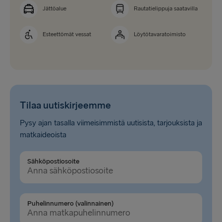
Jättöalue
Rautatielippuja saatavilla
Esteettömät vessat
Löytötavaratoimisto
Tilaa uutiskirjeemme
Pysy ajan tasalla viimeisimmistä uutisista, tarjouksista ja
matkaideoista
Sähköpostiosoite
Puhelinnumero (valinnainen)