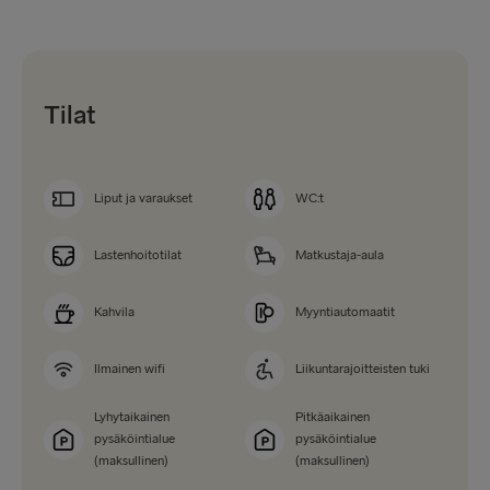
Tilat
Liput ja varaukset
WC:t
Lastenhoitotilat
Matkustaja-aula
Kahvila
Myyntiautomaatit
Ilmainen wifi
Liikuntarajoitteisten tuki
Lyhytaikainen
Pitkäaikainen
pysäköintialue
pysäköintialue
(maksullinen)
(maksullinen)