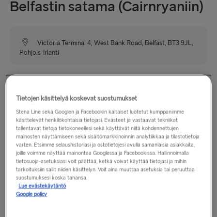
Belfastin satama (Cairnryaniin)
Victoria Terminal 4, West Bank Road, Belfast, BT3 9JL,
Pohjois-Irlanti
Belfastin satama (VT4) sijaitsee kätevästi lähellä
moottoritieverkostoa M2-moottoritien liittymän 1
Tietojen käsittelyä koskevat suostumukset
ulkopuolella, joten Belfastin keskustaan ja muualle Irlantiin
Stena Line sekä Googlen ja Facebookin kaltaiset luotetut kumppanimme
pääsee helposti.
käsittelevät henkilökohtaisia tietojasi. Evästeet ja vastaavat tekniikat
tallentavat tietoja tietokoneellesi sekä käyttävät niitä kohdennettujen
mainosten näyttämiseen sekä sisältömarkkinoinnin analytiikkaa ja tilastotietoja
varten. Etsimme selaushistoriasi ja ostotietojesi avulla samanlaisia asiakkaita,
Aukioloajat
joille voimme näyttää mainontaa Googlessa ja Facebookissa. Hallinnoimalla
tietosuoja-asetuksiasi voit päättää, ketkä voivat käyttää tietojasi ja mihin
tarkoituksiin sallit niiden käsittelyn. Voit aina muuttaa asetuksia tai peruuttaa
maanantai–sunnuntai: klo 6.00–22.30
suostumuksesi koska tahansa.
Lue evästekäytäntö
Google policy
Sijainti