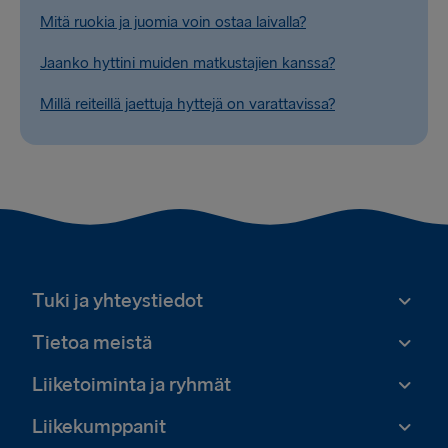
Mitä ruokia ja juomia voin ostaa laivalla?
Jaanko hyttini muiden matkustajien kanssa?
Millä reiteillä jaettuja hyttejä on varattavissa?
Tuki ja yhteystiedot
Tietoa meistä
Liiketoiminta ja ryhmät
Liikekumppanit