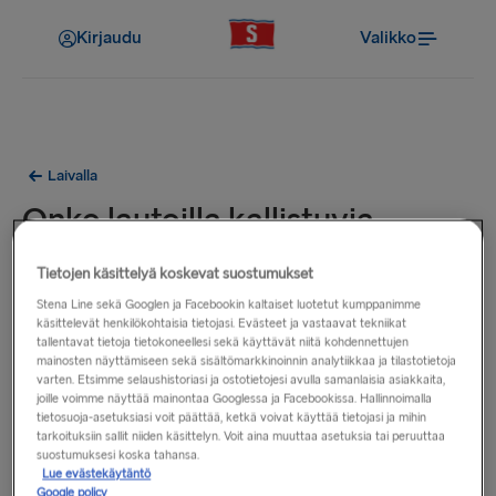
Kirjaudu
Valikko
Laivalla
Onko lautoilla kallistuvia
istuimia?
Tietojen käsittelyä koskevat suostumukset
Stena Line sekä Googlen ja Facebookin kaltaiset luotetut kumppanimme
Joillakin lautoistamme on kallistuvia tai kallistettuja istuimia,
käsittelevät henkilökohtaisia tietojasi. Evästeet ja vastaavat tekniikat
tallentavat tietoja tietokoneellesi sekä käyttävät niitä kohdennettujen
joita voi varata etukäteen nimellistä maksua vastaan. Joillakin
mainosten näyttämiseen sekä sisältömarkkinoinnin analytiikkaa ja tilastotietoja
lautoillamme Irlanninmeren reiteillä matkustusluokkaa voi
varten. Etsimme selaushistoriasi ja ostotietojesi avulla samanlaisia asiakkaita,
korottaa joko varaushetkellä tai matkan aikana Hygge
joille voimme näyttää mainontaa Googlessa ja Facebookissa. Hallinnoimalla
tietosuoja-asetuksiasi voit päättää, ketkä voivat käyttää tietojasi ja mihin
Loungeen – hiljaiseen tilaan, jossa on valmiiksi kallistetut
tarkoituksiin sallit niiden käsittelyn. Voit aina muuttaa asetuksia tai peruuttaa
istuimet.
suostumuksesi koska tahansa.
Lue evästekäytäntö
Google policy