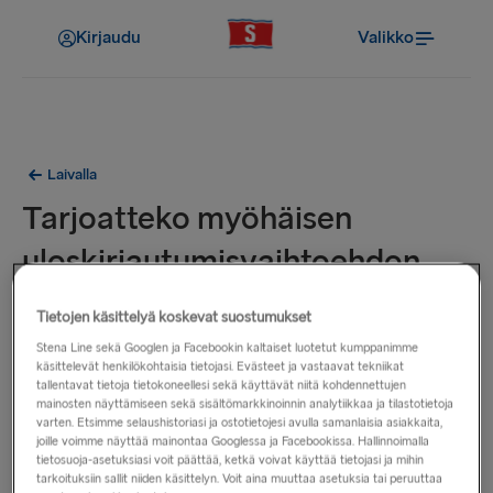
Kirjaudu
Valikko
Laivalla
Tarjoatteko myöhäisen
uloskirjautumisvaihtoehdon
lautoillanne?
Tietojen käsittelyä koskevat suostumukset
Stena Line sekä Googlen ja Facebookin kaltaiset luotetut kumppanimme
Myöhäinen uloskirjautumispalvelu on tällä hetkellä saatavilla
käsittelevät henkilökohtaisia tietojasi. Evästeet ja vastaavat tekniikat
reiteillä
Gdynia–Karlskrona
,
Liepāja–
tallentavat tietoja tietokoneellesi sekä käyttävät niitä kohdennettujen
mainosten näyttämiseen sekä sisältömarkkinoinnin analytiikkaa ja tilastotietoja
Travemünde
ja
Nynäshamn–Ventspils
.
varten. Etsimme selaushistoriasi ja ostotietojesi avulla samanlaisia asiakkaita,
joille voimme näyttää mainontaa Googlessa ja Facebookissa. Hallinnoimalla
tietosuoja-asetuksiasi voit päättää, ketkä voivat käyttää tietojasi ja mihin
Palvelun voi varata ainoastaan
Latvian
,
Liettuan
,
Hollannin
,
tarkoituksiin sallit niiden käsittelyn. Voit aina muuttaa asetuksia tai peruuttaa