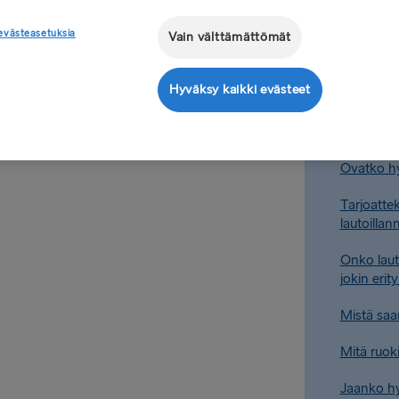
pelialueita. Lisätietoja
Onko lauto
evästeasetuksia
Vain välttämättömät
Onko lauto
Hyväksy kaikki evästeet
Mitä hytei
Mikä on S
Ovatko hyt
Tarjoatte
lautoillan
Onko lautoi
jokin erit
Mistä saa
Mitä ruoki
Jaanko hy