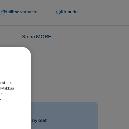
Hallitse varausta
Kirjaudu
Stena MORE
lesi sekä
lytiikkaa
kkaita,
-
n
Liittyvät kysymykset