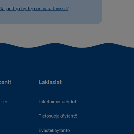
illä jaettuja hyttejä on varattavissa?
anit
Lakiasiat
ller
Liiketoimintaehdot
Tietosuojakäytäntö
Evästekäytäntö