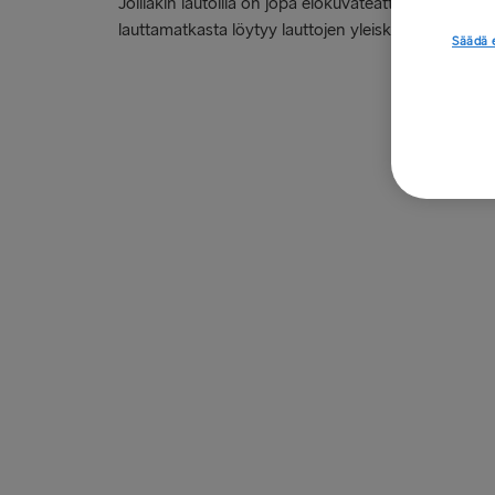
Joillakin lautoilla on jopa elokuvateatteri, kylpylä ja 
lauttamatkasta löytyy lauttojen yleiskatsaussivulta.
Säädä 