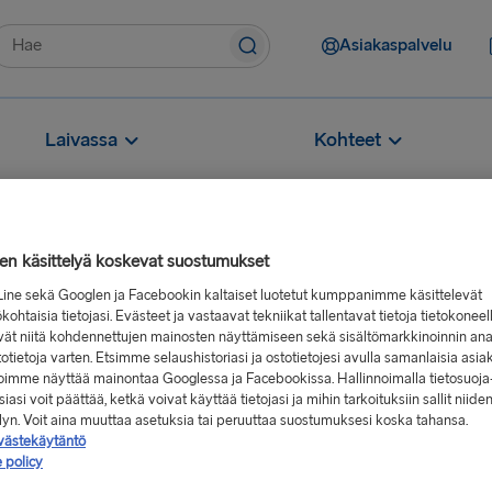
Asiakaspalvelu
Laivassa
Kohteet
jen käsittelyä koskevat suostumukset
Line sekä Googlen ja Facebookin kaltaiset luotetut kumppanimme käsittelevät
oja lautoilla on?
kohtaisia tietojasi. Evästeet ja vastaavat tekniikat tallentavat tietoja tietokoneel
vät niitä kohdennettujen mainosten näyttämiseen sekä sisältömarkkinoinnin ana
stotietoja varten. Etsimme selaushistoriasi ja ostotietojesi avulla samanlaisia asia
 voimme näyttää mainontaa Googlessa ja Facebookissa. Hallinnoimalla tietosuoja
iasi voit päättää, ketkä voivat käyttää tietojasi ja mihin tarkoituksiin sallit niide
e pääsee esimerkiksi
elyn. Voit aina muuttaa asetuksia tai peruuttaa suostumuksesi koska tahansa.
västekäytäntö
nkin tai kahvin äärellä,
 policy
ssa hytissä ja paljon muuta.