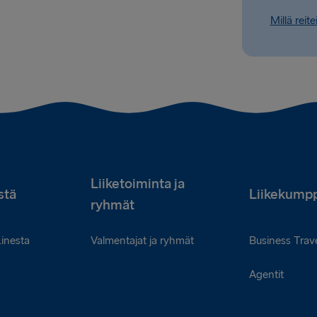
Millä reite
Liiketoiminta ja
stä
Liikekumpp
ryhmät
Linesta
Valmentajat ja ryhmät
Business Trave
Agentit