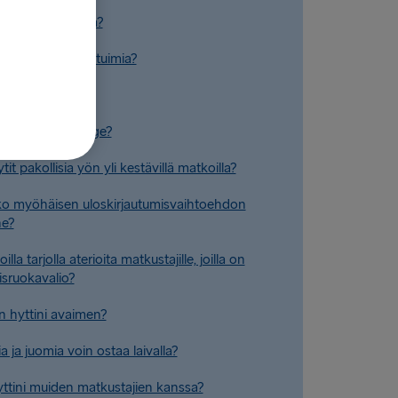
illa kokoustiloja?
illa kallistuvia istuimia?
stä löytyy?
tena Plus Lounge?
it pakollisia yön yli kestävillä matkoilla?
ko myöhäisen uloskirjautumisvaihtoehdon
ne?
lla tarjolla aterioita matkustajille, joilla on
yisruokavalio?
n hyttini avaimen?
a ja juomia voin ostaa laivalla?
ttini muiden matkustajien kanssa?