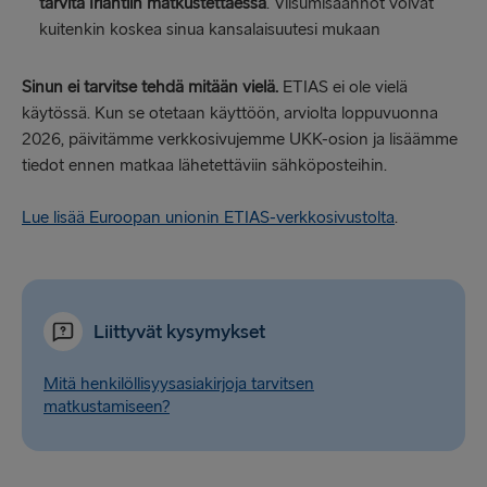
tarvita Irlantiin matkustettaessa
. Viisumisäännöt voivat
kuitenkin koskea sinua kansalaisuutesi mukaan
Sinun ei tarvitse tehdä mitään vielä.
ETIAS ei ole vielä
käytössä. Kun se otetaan käyttöön, arviolta loppuvuonna
2026, päivitämme verkkosivujemme UKK-osion ja lisäämme
tiedot ennen matkaa lähetettäviin sähköposteihin.
Lue lisää Euroopan unionin ETIAS-verkkosivustolta
.
Liittyvät kysymykset
Mitä henkilöllisyysasiakirjoja tarvitsen
matkustamiseen?