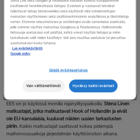
tästä.
Stena Line sekä Googlen ja Facebookin kaltaiset luotetut kumppanimme
käsittelevät henkilökohtaisia tietojasi. Evästeet ja vastaavat tekniikat
tallentavat tietoja tietokoneellesi sekä käyttävät niitä kohdennettujen
mainosten näyttämiseen sekä sisältömarkkinoinnin analytiikkaa ja tilastotietoja
EES: uudet tarkastukset EU:n rajoilla
varten. Etsimme selaushistoriasi ja ostotietojesi avulla samanlaisia asiakkaita,
joille voimme näyttää mainontaa Googlessa ja Facebookissa. Hallinnoimalla
EU on ottanut käyttöön uuden rajavalvontajärjestelmän
tietosuoja-asetuksiasi voit päättää, ketkä voivat käyttää tietojasi ja mihin
nimeltä Entry/Exit System (EES). Se koskee kaikkia EU:n
tarkoituksiin sallit niiden käsittelyn. Voit aina muuttaa asetuksia tai peruuttaa
ulkopuolisia matkustajia iästä riippumatta, jotka matkustavat
suostumuksesi koska tahansa.
Lue evästekäytäntö
Schengen-alueelle (EU:n avoin rajat ylittävä alue) lyhyelle
Google policy
oleskelulle.
Säädä evästeasetuksia
Rajalla kaikkien matkustajien tulee nyt suorittaa biometriset
tarkastukset, mukaan lukien kasvokuva ja sormenjäljet.
Vain välttämättömät
Hyväksy kaikki evästeet
Nämä tarkastukset korvaavat passien leimaamisen.
EES on jo käytössä monilla rajanylityspaikoilla.
Stena Linen
matkustajat, jotka matkustavat Hook of Hollandiin ja eivät
ole EU-kansalaisia, kuuluvat näiden uusien tarkastusten
piiriin.
Kaikki matkustajat saattavat kokea pidempiä
maihinnousuaikoja järjestelmän käyttöönoton aikana.