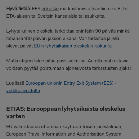
Hyvä tietää:
EES
ei koske
matkustamista Irlantiin eikä EU:n,
ETA-alueen tai Sveitsin kansalaisia tai asukkaita.
Lyhytaikainen oleskelu tarkoittaa enintään 90 päivää minkä
tahansa 180 päivän jakson aikana. Voit tarkistaa jäljellä
olevat päivät
EU:n lyhytaikaisen oleskelun laskurilla
.
Matkustajien tulee pitää passi valmiina. Autolla matkustavia
voidaan pyytää poistumaan ajoneuvosta tarkastusten ajaksi.
Lue lisää
Euroopan unionin Entry Exit System (EES) -
verkkosivustolta
.
ETIAS: Eurooppaan lyhytaikaista oleskelua
varten
EU valmistautuu ottamaan käyttöön toisen järjestelmän,
European Travel Information and Authorisation System