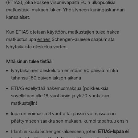
(ETIAS), joka koskee viisumivapaita EU:n ulkopuolisia
matkustajia, mukaan lukien Yhdistyneen kuningaskunnan
kansalaiset.
Kun ETIAS otetaan käyttöön, matkustajien tulee hakea
matkustuslupa
ennen
Schengen-alueelle saapumista
lyhytaikaista oleskelua varten.
Mitä sinun tulee tietää:
lyhytaikainen oleskelu on enintään 90 päivää minkä
tahansa 180 päivän jakson aikana
ETIAS edellyttää hakemusmaksua (poikkeuksia
sovelletaan alle 18-vuotiaisiin ja yli 70-vuotiaisiin
matkustajiin)
lupa on voimassa 3 vuotta tai passin voimassaolon
päättymiseen saakka sen mukaan, kumpi tapahtuu ensin
Irlanti ei kuulu Schengen-alueeseen, joten
ETIAS-lupaa ei