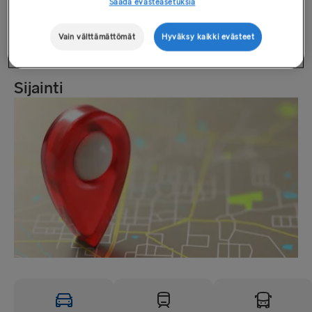
Säädä evästeasetuksia
Perjantai: 9.00–23.00
Lauantai: 18.00–23.00
Vain välttämättömät
Hyväksy kaikki evästeet
Sunnuntai: Suljettu
Sijainti