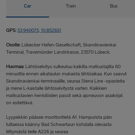
Car
Train
Bus
GPS:
53.940075, 10.852651
Osoite:
Lübecker Hafen-Gesellschaft, Skandinavienkai
Terminal, Travemünder Landstrasse, 23570 Lübeck.
Huomaa:
Lähtöselvitys sulkeutuu kaikilta matkustajilta 60
minuuttia ennen aikataulun mukaista lähtöaikaa. Kun saavut
Skandinavienkai-terminaalille, seuraa Stena Line -opasteita
ja mene L-kaistalle lähtöselvitystä varten. Kaikkien
matkustavien henkilöiden passit sekä ajoneuvon asiakirjat
on esitettävä.
Lyypekkiin pääsee moottoritietä A1. Hampurista päin
tultaessa käänny Bad Schwartaun kohdalla olevasta
liittymästä tielle A226 ja seuraa