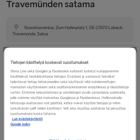
Travemünden satama
Skandinavienkai, Zum Hafenplatz 1, DE-23570 Lübeck-
Travemünde, Saksa
Travemünden satama on osa kuuluisaa ja historiallista
Lyypekin hansakaupunkia, ja se sijaitsee Travejoen varrella
Tietojen käsittelyä koskevat suostumukset
Lyypekinlahden luona noin 20 kilometrin päässä kaupungin
Stena Line sekä Googlen ja Facebookin kaltaiset luotetut kumppanimme
keskustasta. Satamaan on hyvät opasteet A1-moottoritieltä.
käsittelevät henkilökohtaisia tietojasi. Evästeet ja vastaavat tekniikat
tallentavat tietoja tietokoneellesi sekä käyttävät niitä kohdennettujen
mainosten näyttämiseen sekä sisältömarkkinoinnin analytiikkaa ja tilastotietoja
varten. Etsimme selaushistoriasi ja ostotietojesi avulla samanlaisia asiakkaita,
Aukioloajat
joille voimme näyttää mainontaa Googlessa ja Facebookissa. Hallinnoimalla
tietosuoja-asetuksiasi voit päättää, ketkä voivat käyttää tietojasi ja mihin
tarkoituksiin sallit niiden käsittelyn. Voit aina muuttaa asetuksia tai peruuttaa
Maanantai: klo 8.00–15.30
suostumuksesi koska tahansa.
Lue evästekäytäntö
Tiistai: 7.00–15.30
Google policy
Keskiviikko: 7.00–19.30
Torstai: 7.00–19.30