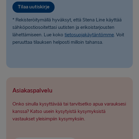
Tilaa uutiskirje
* Rekisteröitymällä hyväksyt, että Stena Line käyttää
sähköpostiosoitettasi uutisten ja erikoistarjousten
lähettämiseen. Lue koko
tietosuojakäytäntömme
. Voit
peruuttaa tilauksen helposti milloin tahansa.
Asiakaspalvelu
Onko sinulla kysyttävää tai tarvitsetko apua varauksesi
kanssa? Katso usein kysytyistä kysymyksistä
vastaukset yleisimpiin kysymyksiin.