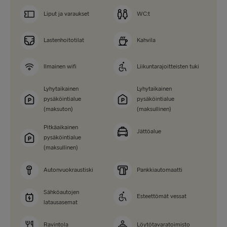
Liput ja varaukset
WC:t
Lastenhoitotilat
Kahvila
Ilmainen wifi
Liikuntarajoitteisten tuki
Lyhytaikainen
Lyhytaikainen
pysäköintialue
pysäköintialue
(maksuton)
(maksullinen)
Pitkäaikainen
Jättöalue
pysäköintialue
(maksullinen)
Autonvuokraustiski
Pankkiautomaatti
Sähköautojen
Esteettömät vessat
latausasemat
Ravintola
Löytötavaratoimisto