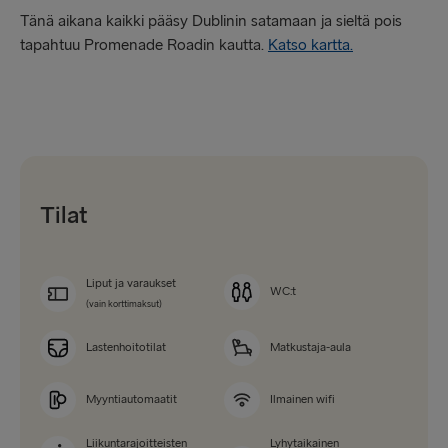
Tänä aikana kaikki pääsy Dublinin satamaan ja sieltä pois
tapahtuu Promenade Roadin kautta.
Katso kartta.
Tilat
Liput ja varaukset
WC:t
(vain korttimaksut)
Lastenhoitotilat
Matkustaja-aula
Myyntiautomaatit
Ilmainen wifi
Liikuntarajoitteisten
Lyhytaikainen