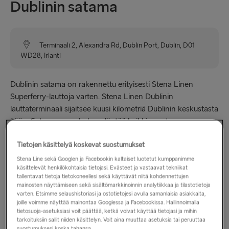
Dublinin satama
Terminaali 2, Alexandra Rd, Dublin Port, Dublin, D01
WD28, Irlanti
Dublinin satama on rakennettu erityisesti Stena Linen
Superferry-lauttoja varten. Stena Linen Dublinin
lauttaterminaali sijaitsee kuusi kilometriä Dublinin keskustasta
itään. Satamaan on helppo löytää kaikkien satamaan
johtavien pääteiden varsilta löytyvien lukuisten opasteiden
Tietojen käsittelyä koskevat suostumukset
ansiosta.
Stena Line sekä Googlen ja Facebookin kaltaiset luotetut kumppanimme
käsittelevät henkilökohtaisia tietojasi. Evästeet ja vastaavat tekniikat
tallentavat tietoja tietokoneellesi sekä käyttävät niitä kohdennettujen
Aukioloajat
mainosten näyttämiseen sekä sisältömarkkinoinnin analytiikkaa ja tilastotietoja
varten. Etsimme selaushistoriasi ja ostotietojesi avulla samanlaisia asiakkaita,
joille voimme näyttää mainontaa Googlessa ja Facebookissa. Hallinnoimalla
maanantai–sunnuntai: klo 5.30–2.30
tietosuoja-asetuksiasi voit päättää, ketkä voivat käyttää tietojasi ja mihin
tarkoituksiin sallit niiden käsittelyn. Voit aina muuttaa asetuksia tai peruuttaa
suostumuksesi koska tahansa.