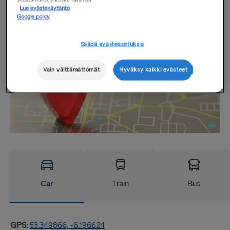
Sijainti
Lue evästekäytäntö
Google policy
Säädä evästeasetuksia
Vain välttämättömät
Hyväksy kaikki evästeet
Car
Train
Bus
GPS:
53.349866, -6.196624