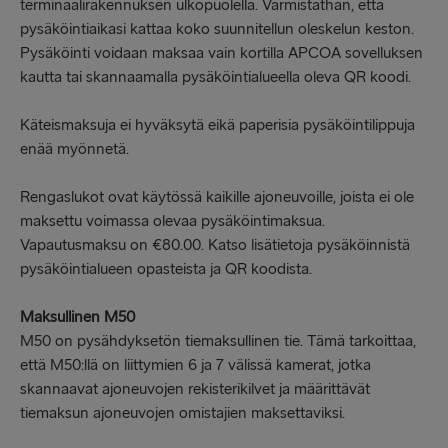
terminaalirakennuksen ulkopuolella. Varmistathan, että
pysäköintiaikasi kattaa koko suunnitellun oleskelun keston.
Pysäköinti voidaan maksaa vain kortilla APCOA sovelluksen
kautta tai skannaamalla pysäköintialueella oleva QR koodi.
Käteismaksuja ei hyväksytä eikä paperisia pysäköintilippuja
enää myönnetä.
Rengaslukot ovat käytössä kaikille ajoneuvoille, joista ei ole
maksettu voimassa olevaa pysäköintimaksua.
Vapautusmaksu on €80.00. Katso lisätietoja pysäköinnistä
pysäköintialueen opasteista ja QR koodista.
Maksullinen M50
M50 on pysähdyksetön tiemaksullinen tie. Tämä tarkoittaa,
että M50:llä on liittymien 6 ja 7 välissä kamerat, jotka
skannaavat ajoneuvojen rekisterikilvet ja määrittävät
tiemaksun ajoneuvojen omistajien maksettaviksi.