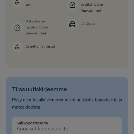
tuki
pysäköintialue
(maksullinen)
Pitkäaikainen
Jättöalue
pysäköintialue
(maksullinen)
Esteettömät vessat
Tilaa uutiskirjeemme
Pysy ajan tasalla viimeisimmistä uutisista, tarjouksista ja
matkaideoista
Sähköpostiosoite