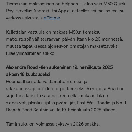
Tiemaksun maksaminen on helppoa – lataa vain M50 Quick
Pay -sovellus Android- tai Apple-laitteellesi tai maksa maksu
verkossa sivustolla
eFlow.ie
.
Kuljettajan vastuulla on maksaa M50:n tiemaksu
matkustuspäivää seuraavan päivän iltaan klo 20 mennessä,
muussa tapauksessa ajoneuvon omistajan maksettavaksi
tulee ylimääräinen sakko.
Alexandra Road -tien sulkeminen 19. heinäkuuta 2025
alkaen 18 kuukaudeksi
Huomaathan, että välttämättömien tie- ja
ratakunnossapitotöiden helpottamiseksi Alexandra Road on
suljettuna kaikelta satamaliikenteeltä, mukaan lukien
ajoneuvot, jalankulkijat ja pyöräilijät, East Wall Roadin ja No. 1
Branch Road Southin välillä 19. heinäkuuta 2025 alkaen.
Tämä sulku on voimassa syksyyn 2026 saakka.