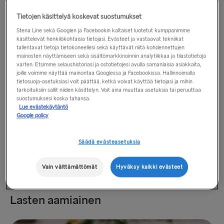
Tietojen käsittelyä koskevat suostumukset
Stena Line sekä Googlen ja Facebookin kaltaiset luotetut kumppanimme
käsittelevät henkilökohtaisia tietojasi. Evästeet ja vastaavat tekniikat
tallentavat tietoja tietokoneellesi sekä käyttävät niitä kohdennettujen
mainosten näyttämiseen sekä sisältömarkkinoinnin analytiikkaa ja tilastotietoja
varten. Etsimme selaushistoriasi ja ostotietojesi avulla samanlaisia asiakkaita,
Vegaaninen aamiaisklassikko
£12.75
joille voimme näyttää mainontaa Googlessa ja Facebookissa. Hallinnoimalla
Makkaraa, papuja, tomaattia, sieniä, leipää, avokadoa ja
tietosuoja-asetuksiasi voit päättää, ketkä voivat käyttää tietojasi ja mihin
tarkoituksiin sallit niiden käsittelyn. Voit aina muuttaa asetuksia tai peruuttaa
perunaa
suostumuksesi koska tahansa.
Lue evästekäytäntö
Google policy
Säädä evästeasetuksia
Vain välttämättömät
Hyväksy kaikki evästeet
Lasten aamiainen