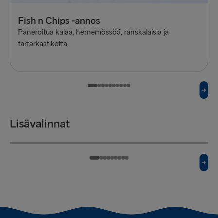
Fish n Chips -annos
Paneroitua kalaa, hernemössöä, ranskalaisia ja
tartarkastiketta
Lisävalinnat
Perunamuusi
£3.50
Sipulirenkaat
£2.50
Perunamuusin lisuke
Annos sipulirenkaita