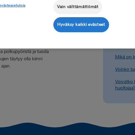
n tandempyöriä lukuun
evästeasetuksia
Vain välttämättömät
Voinko m
utalle eli sen täytyy
tavalle. Jos matkustajalla on
Voinko kä
i, hänen on varattava lippu
Hyväksy kaikki evästeet
n kanssa matkustajasiltaa
Mitkä ova
Mitkä ova
aa polkupyöristä ja tuoda
Mikä on k
jen täytyy olla kiinni
 ajan.
Voinko tu
Voivatko 
huoltajaa