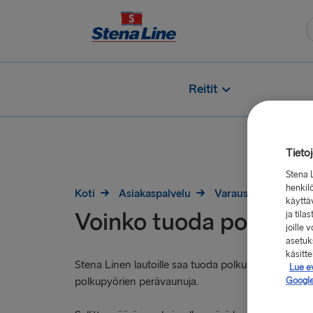
Reitit
Tieto
Stena 
henkilö
Koti
Asiakaspalvelu
Varaus
Voinko t
käyttä
Voinko tuoda polkupyö
ja tila
joille
asetuks
käsitt
Stena Linen lautoille saa tuoda polkupyöriä, sähk
Lue e
Google
polkupyörien perävaunuja.