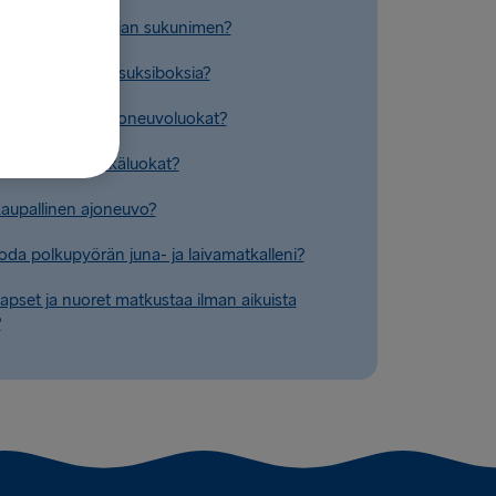
uuttaa matkustajan sukunimen?
yttää autossani suksiboksia?
t Stena Linen ajoneuvoluokat?
t Stena Linen ikäluokat?
aupallinen ajoneuvo?
oda polkupyörän juna- ja laivamatkalleni?
lapset ja nuoret matkustaa ilman aikuista
?