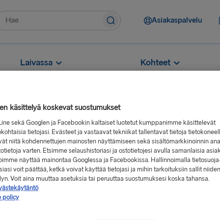
Asiakaspalvelu
Laivassa
Kohteet
jen käsittelyä koskevat suostumukset
Line sekä Googlen ja Facebookin kaltaiset luotetut kumppanimme käsittelevät
kohtaisia tietojasi. Evästeet ja vastaavat tekniikat tallentavat tietoja tietokoneel
uoda polkupyörän lautalle?
vät niitä kohdennettujen mainosten näyttämiseen sekä sisältömarkkinoinnin ana
rän lautalle?
stotietoja varten. Etsimme selaushistoriasi ja ostotietojesi avulla samanlaisia asia
 voimme näyttää mainontaa Googlessa ja Facebookissa. Hallinnoimalla tietosuoja
iasi voit päättää, ketkä voivat käyttää tietojasi ja mihin tarkoituksiin sallit niide
elyn. Voit aina muuttaa asetuksia tai peruuttaa suostumuksesi koska tahansa.
öpyöriä, tandempyöriä sekä
västekäytäntö
 policy