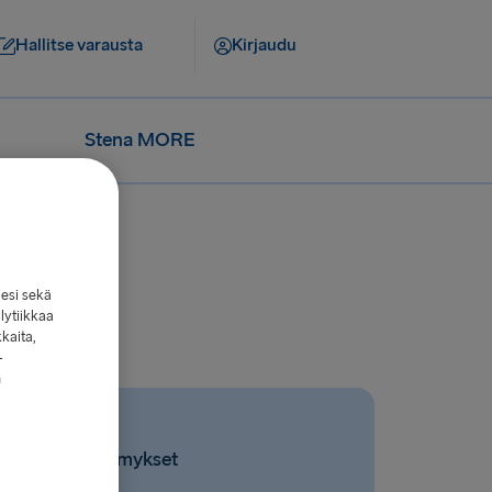
Hallitse varausta
Kirjaudu
Stena MORE
lesi sekä
lytiikkaa
kkaita,
-
n
Liittyvät kysymykset