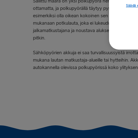
Sallittu määrä on yksi polkupyörä henkilöä kohde
Säädä 
ottamatta, ja polkupyörällä täytyy pystyä ajamaan la
esimerkiksi olla oikean kokoinen sen kanssa matkus
mukanaan potkulauta, joka ei lukeudu polkupyöräks
jalkamatkustajana ja noustava alukseen potkulauda
pitkin.
Sähköpyörien akkuja ei saa turvallisuussyistä irrott
mukana lautan matkustaja-alueille tai hytteihin. Akku
autokannella olevissa polkupyörissä koko ylityksen