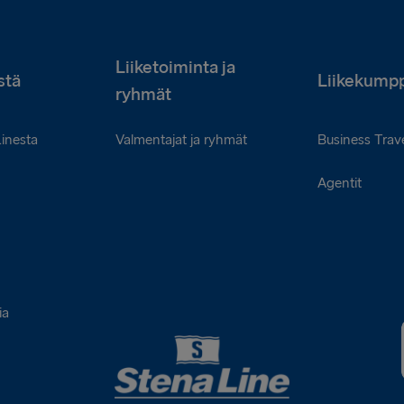
Liiketoiminta ja
stä
Liikekumpp
ryhmät
Linesta
Valmentajat ja ryhmät
Business Trave
Agentit
ia