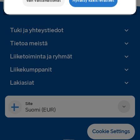
Vain välttämättömät
Hyväksy kaikki evästeet
Tuki ja yhteystiedot
Tietoa meistä
Liiketoiminta ja ryhmät
Liikekumppanit
Lakiasiat
Site
Suomi (EUR)
Danmark (DKK)
Cookie Settings