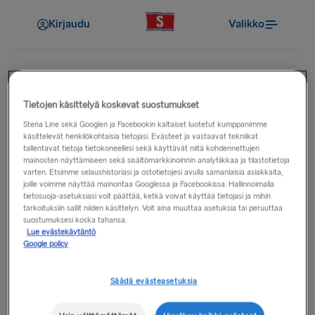
Kirjaudu
Valikko
Tietojen käsittelyä koskevat suostumukset
Satamassa
Stena Line sekä Googlen ja Facebookin kaltaiset luotetut kumppanimme
Mitkä ovat
käsittelevät henkilökohtaisia tietojasi. Evästeet ja vastaavat tekniikat
tallentavat tietoja tietokoneellesi sekä käyttävät niitä kohdennettujen
lauttaterminaalienne
mainosten näyttämiseen sekä sisältömarkkinoinnin analytiikkaa ja tilastotietoja
varten. Etsimme selaushistoriasi ja ostotietojesi avulla samanlaisia asiakkaita,
joille voimme näyttää mainontaa Googlessa ja Facebookissa. Hallinnoimalla
aukioloajat?
tietosuoja-asetuksiasi voit päättää, ketkä voivat käyttää tietojasi ja mihin
tarkoituksiin sallit niiden käsittelyn. Voit aina muuttaa asetuksia tai peruuttaa
suostumuksesi koska tahansa.
Lauttaterminaaliemme aukioloajat vaihtelevat satamittain.
Lue evästekäytäntö
Google policy
Täydelliset tiedot saat valitsemalla haluamasi
reitin
päävalikosta ja valitsemalla sitten sataman.
Säädä evästeasetuksia